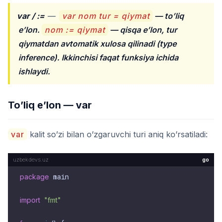
var / :=
—
var nom tur = qiymat
— to’liq
e’lon.
nom := qiymat
— qisqa e’lon, tur
qiymatdan avtomatik xulosa qilinadi (type
inference). Ikkinchisi faqat funksiya ichida
ishlaydi.
To’liq e’lon — var
var
kalit so’zi bilan o’zgaruvchi turi aniq ko’rsatiladi:
go
package
 main

import
"fmt"