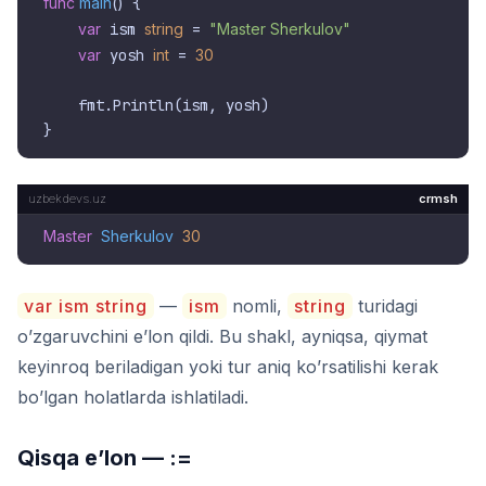
func
main
()
 {

var
 ism 
string
 = 
"Master Sherkulov"
var
 yosh 
int
 = 
30
    fmt.Println(ism, yosh)

crmsh
Master
Sherkulov
30
var ism string
—
ism
nomli,
string
turidagi
o’zgaruvchini e’lon qildi. Bu shakl, ayniqsa, qiymat
keyinroq beriladigan yoki tur aniq ko’rsatilishi kerak
bo’lgan holatlarda ishlatiladi.
Qisqa e’lon — :=