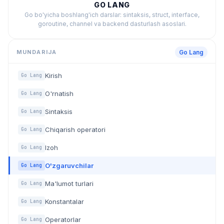
GO LANG
Go bo'yicha boshlang'ich darslar: sintaksis, struct, interface,
goroutine, channel va backend dasturlash asoslari.
MUNDARIJA
Go Lang
Kirish
Go Lang
O'rnatish
Go Lang
Sintaksis
Go Lang
Chiqarish operatori
Go Lang
Izoh
Go Lang
O'zgaruvchilar
Go Lang
Ma'lumot turlari
Go Lang
Konstantalar
Go Lang
Operatorlar
Go Lang