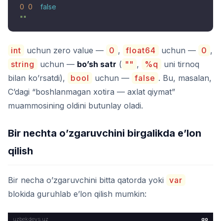
0
0
false
""
int
uchun zero value —
0
,
float64
uchun —
0
,
string
uchun —
bo’sh satr
(
""
,
%q
uni tirnoq
bilan ko’rsatdi),
bool
uchun —
false
. Bu, masalan,
C’dagi “boshlanmagan xotira — axlat qiymat”
muammosining oldini butunlay oladi.
Bir nechta o’zgaruvchini birgalikda e’lon
qilish
Bir necha o’zgaruvchini bitta qatorda yoki
var
blokida guruhlab e’lon qilish mumkin:
go