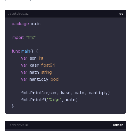
go
package
 main

import
"fmt"
func
main
()
 {

var
 son 
int
var
 kasr 
float64
var
 matn 
string
var
 mantiqiy 
bool
    fmt.Println(son, kasr, matn, mantiqiy)

    fmt.Printf(
"%q\n"
, matn)

crmsh