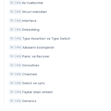
Ko'rsatkichlar
Go Lang
Struct metodlari
Go Lang
Interface
Go Lang
Embedding
Go Lang
Type Assertion va Type Switch
Go Lang
Xatolarni boshqarish
Go Lang
Panic va Recover
Go Lang
Goroutines
Go Lang
Channels
Go Lang
Select va sync
Go Lang
Fayllar bilan ishlash
Go Lang
Generics
Go Lang