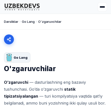
Darsliklar
Go Lang
O'zgaruvchilar
Go Lang
O'zgaruvchilar
O’zgaruvchi
— dasturlashning eng bazaviy
tushunchasi. Go’da o’zgaruvchi
statik
tipizatsiyalangan
— turi kompilyatsiya vaqtida qat’iy
belgilanadi, ammo buni yozishning ikki qulay usuli bor.