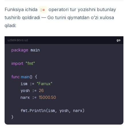
Funksiya ichida
:=
operatori tur yozishni butunlay
tushirib qoldiradi — Go turini qiymatdan o’zi xulosa
qiladi:
go
package
 main

import
"fmt"
func
main
()
 {

    ism := 
"Farrux"
    yosh := 
26
    narx := 
15000.50
    fmt.Println(ism, yosh, narx)
