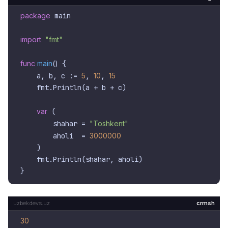
package
 main

import
"fmt"
func
main
()
 {

    a, b, c := 
5
, 
10
, 
15
    fmt.Println(a + b + c)

var
 (

        shahar = 
"Toshkent"
        aholi  = 
3000000
    )

    fmt.Println(shahar, aholi)

crmsh
30