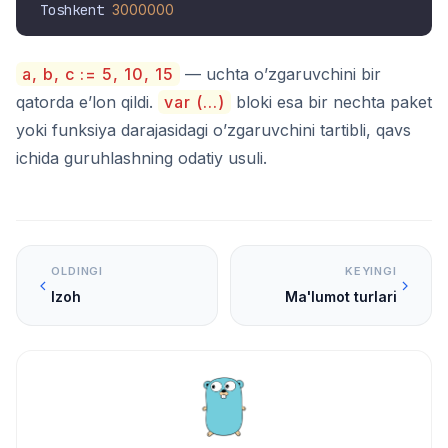
Toshkent 
3000000
a, b, c := 5, 10, 15
— uchta o’zgaruvchini bir
qatorda e’lon qildi.
var (...)
bloki esa bir nechta paket
yoki funksiya darajasidagi o’zgaruvchini tartibli, qavs
ichida guruhlashning odatiy usuli.
OLDINGI
KEYINGI
Izoh
Ma'lumot turlari