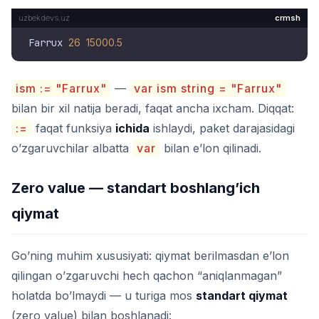
crmsh
Farrux 
26
15000.5
ism := "Farrux"
—
var ism string = "Farrux"
bilan bir xil natija beradi, faqat ancha ixcham. Diqqat:
:=
faqat funksiya
ichida
ishlaydi, paket darajasidagi
o’zgaruvchilar albatta
var
bilan e’lon qilinadi.
Zero value — standart boshlang’ich
qiymat
Go’ning muhim xususiyati: qiymat berilmasdan e’lon
qilingan o’zgaruvchi hech qachon “aniqlanmagan”
holatda bo’lmaydi — u turiga mos
standart qiymat
(zero value) bilan boshlanadi: