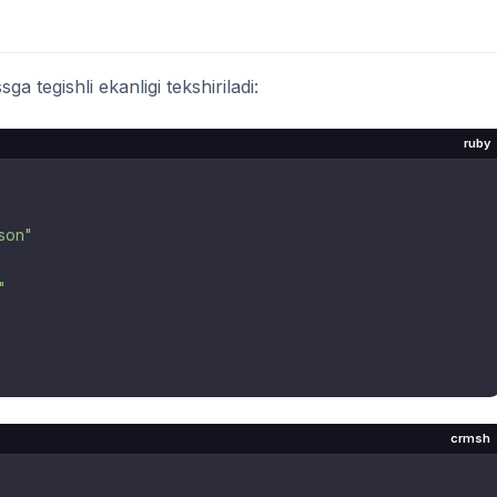
ga tegishli ekanligi tekshiriladi:
ruby
 son"
"
crmsh