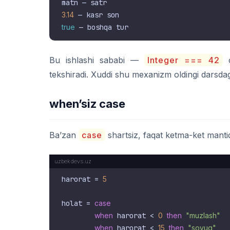
3.14
true
Bu ishlashi sababi —
Integer === 42
c
tekshiradi. Xuddi shu mexanizm oldingi darsda
when’siz case
Ba’zan
case
shartsiz, faqat ketma-ket mantiqi
harorat = 
5
holat = 
case
when
 harorat < 
0
then
"muzlash"
when
 harorat < 
15
then
"sovuq"