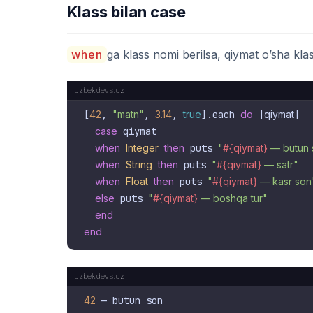
Klass bilan case
when
ga klass nomi berilsa, qiymat o’sha klass
[
42
, 
"matn"
, 
3.14
, 
true
].each 
do
 |
qiymat
|

case
 qiymat

when
Integer
then
 puts 
"
#{qiymat}
 — butun
when
String
then
 puts 
"
#{qiymat}
 — satr"
when
Float
then
 puts 
"
#{qiymat}
 — kasr son
else
 puts 
"
#{qiymat}
 — boshqa tur"
end
end
42
 — butun son
