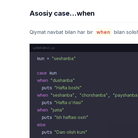
Asosiy case…when
Qiymat navbat bilan har bir
when
bilan solish
kun = 
"seshanba"
case
when
"dushanba"
  puts 
"Hafta boshi"
when
"seshanba"
, 
"chorshanba"
, 
"payshanba
  puts 
"Hafta o'rtasi"
when
"juma"
  puts 
"Ish haftasi oxiri"
else
  puts 
"Dam olish kuni"