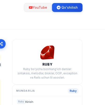
YouTube
Qo'shilish
q
RUBY
Ruby bo'yicha boshlang'ich darslar:
sintaksis, metodlar, bloklar, OOP, exception
va Rails uchun til asoslari.
MUNDARIJA
Ruby
Kirish
Ruby