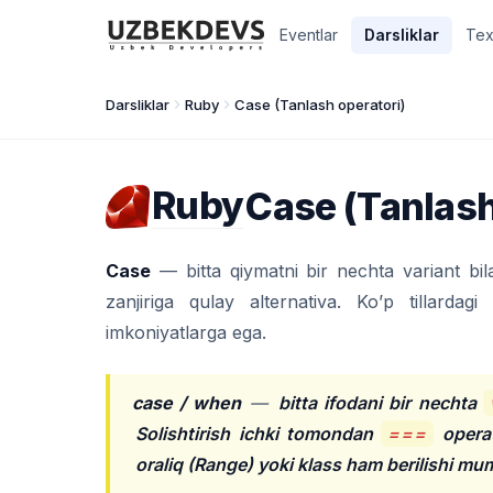
Eventlar
Darsliklar
Tex
Darsliklar
Ruby
Case (Tanlash operatori)
Ruby
Case (Tanlash
Case
— bitta qiymatni bir nechta variant bi
zanjiriga qulay alternativa. Ko’p tillardagi
imkoniyatlarga ega.
case / when
—
bitta ifodani bir nechta
Solishtirish ichki tomondan
===
operat
oraliq (Range) yoki klass ham berilishi mu