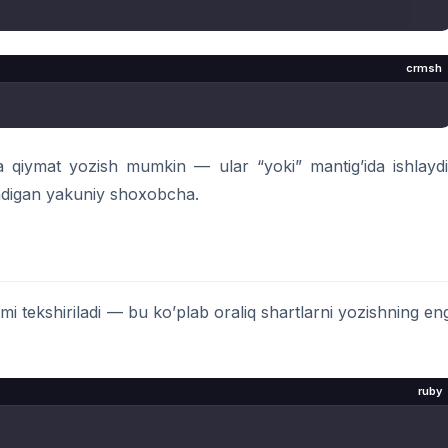
crmsh
a qiymat yozish mumkin — ular “yoki” mantig’ida ishlaydi
adigan yakuniy shoxobcha.
imi tekshiriladi — bu ko’plab oraliq shartlarni yozishning en
ruby