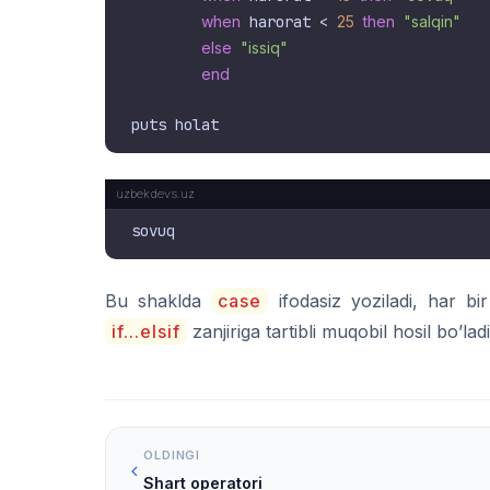
when
 harorat < 
25
then
"salqin"
else
"issiq"
end
Bu shaklda
case
ifodasiz yoziladi, har bi
if...elsif
zanjiriga tartibli muqobil hosil bo’ladi
OLDINGI
Shart operatori