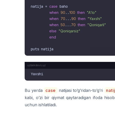
natija = 
case
 baho

when
90
..
100
then
"A'lo"
when
70
...
90
then
"Yaxshi"
when
50
...
70
then
"Qoniqarli"
else
"Qoniqarsiz"
end
Bu yerda
case
natijasi to’g’ridan-to’g’ri
nati
kabi, o’zi bir qiymat qaytaradigan ifoda hiso
uchun ishlatiladi.