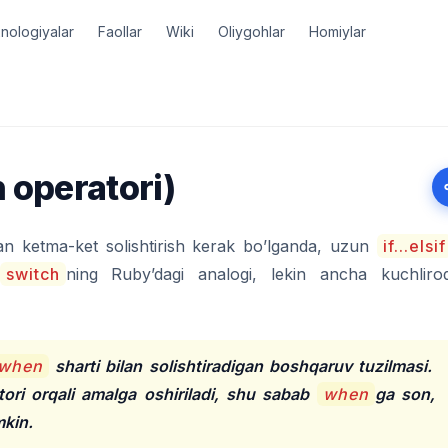
nologiyalar
Faollar
Wiki
Oliygohlar
Homiylar
 operatori)
lan ketma-ket solishtirish kerak bo’lganda, uzun
if...elsif
switch
ning Ruby’dagi analogi, lekin ancha kuchliro
when
sharti bilan solishtiradigan boshqaruv tuzilmasi.
ori orqali amalga oshiriladi, shu sabab
when
ga son,
mkin.