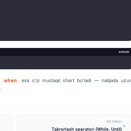
crmsh
r
when
esa o’zi mustaqil shart bo’ladi — natijada uzu
.
KEYINGI
Takrorlash operatori (While, Until)