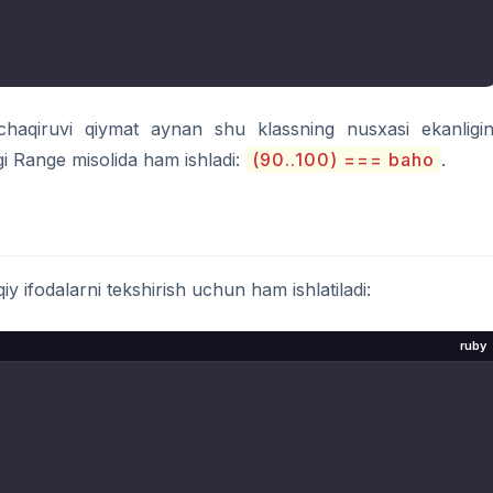
haqiruvi qiymat aynan shu klassning nusxasi ekanligin
gi Range misolida ham ishladi:
(90..100) === baho
.
y ifodalarni tekshirish uchun ham ishlatiladi:
ruby