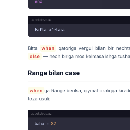
end
Bitta
when
qatoriga vergul bilan bir necht
else
— hech biriga mos kelmasa ishga tush
Range bilan case
when
ga Range berilsa, qiymat oraliqqa kirad
toza usuli:
baho = 
82