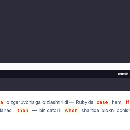
crmsh
ja
o’zgaruvchisiga o’zlashtirildi — Ruby’da
case
ham,
if
blanadi.
then
— bir qatorli
when
shartida blokni ochis