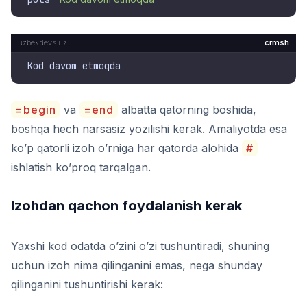
crmsh
=begin
va
=end
albatta qatorning boshida,
boshqa hech narsasiz yozilishi kerak. Amaliyotda esa
ko’p qatorli izoh o’rniga har qatorda alohida
#
ishlatish ko’proq tarqalgan.
Izohdan qachon foydalanish kerak
Yaxshi kod odatda o’zini o’zi tushuntiradi, shuning
uchun izoh nima qilinganini emas, nega shunday
qilinganini tushuntirishi kerak: