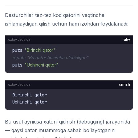
Dasturchilar tez-tez kod qatorini vaqtincha
ishlamaydigan qilish uchun ham izohdan foydalanadi:
ruby
puts 
"Birinchi qator"
# puts "Bu qator hozircha o'chirilgan"
puts 
"Uchinchi qator"
crmsh
Birinchi qator

Bu usul ayniqsa xatoni qidirish (debugging) jarayonida
— qaysi qator muammoga sabab bo’layotganini