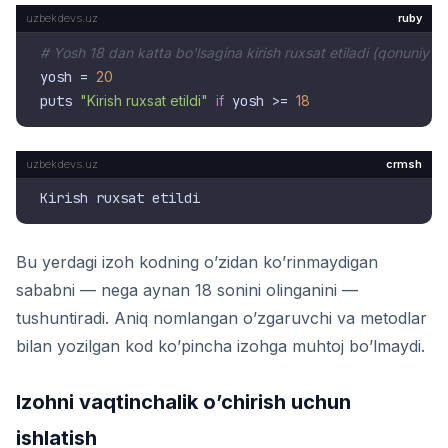
ruby
# Yosh 18 dan katta bo'lsagina kirish ruxsat etiladi (qonuniy ta
yosh = 
20
puts 
"Kirish ruxsat etildi"
if
 yosh >= 
18
crmsh
Bu yerdagi izoh kodning o’zidan ko’rinmaydigan
sababni — nega aynan 18 sonini olinganini —
tushuntiradi. Aniq nomlangan o’zgaruvchi va metodlar
bilan yozilgan kod ko’pincha izohga muhtoj bo’lmaydi.
Izohni vaqtinchalik o’chirish uchun
ishlatish