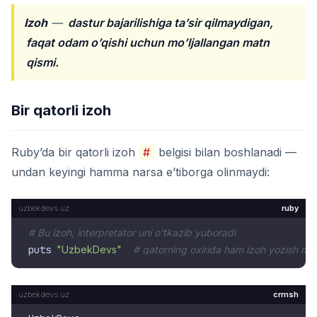
Izoh
—
dastur bajarilishiga ta’sir qilmaydigan,
faqat odam o’qishi uchun mo’ljallangan matn
qismi.
Bir qatorli izoh
Ruby’da bir qatorli izoh
#
belgisi bilan boshlanadi —
undan keyingi hamma narsa e’tiborga olinmaydi:
ruby
# Bu izoh, interpretator uni o'tkazib yuboradi
puts 
"UzbekDevs"
# qatorning oxirida ham izoh yozish m
crmsh