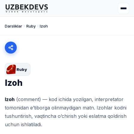
Darsliklar
Ruby
Izoh
Ruby
Izoh
Izoh
(comment) — kod ichida yozilgan, interpretator
tomonidan e’tiborga olinmaydigan matn. Izohlar kodni
tushuntirish, vaqtincha o’chirish yoki eslatma qoldirish
uchun ishlatiladi.