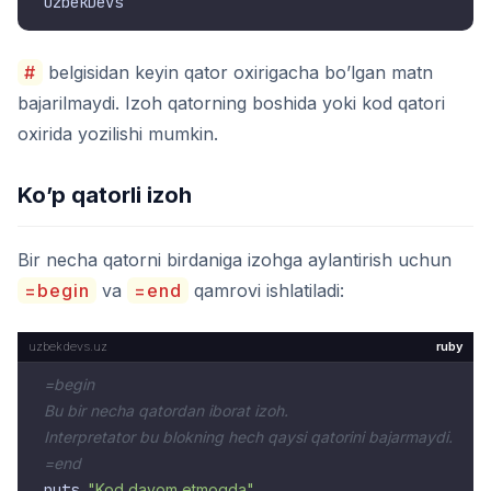
#
belgisidan keyin qator oxirigacha bo’lgan matn
bajarilmaydi. Izoh qatorning boshida yoki kod qatori
oxirida yozilishi mumkin.
Ko’p qatorli izoh
Bir necha qatorni birdaniga izohga aylantirish uchun
=begin
va
=end
qamrovi ishlatiladi:
ruby
=begin

Bu bir necha qatordan iborat izoh.

Interpretator bu blokning hech qaysi qatorini bajarmaydi.

=end
puts 
"Kod davom etmoqda"