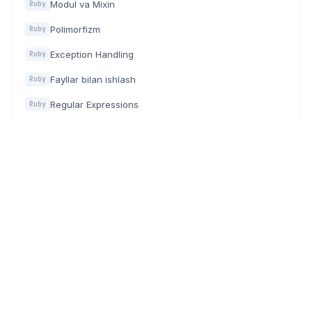
Modul va Mixin
Ruby
Polimorfizm
Ruby
Exception Handling
Ruby
Fayllar bilan ishlash
Ruby
Regular Expressions
Ruby
Dasturchilar, IT mutaxassislar va texnologiyaga qiziquvchilar
uchun zamonaviy community (hamjamiyat) platforma.