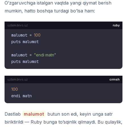
O’zgaruvchiga istalgan vaqtda yangi qiymat berish
mumkin, hatto boshqa turdagi bo’lsa ham:
ruby
malumot = 
100
puts malumot

malumot = 
"endi matn"
crmsh
100
Dastlab
malumot
butun son edi, keyin unga satr
biriktirildi — Ruby bunga to’sqinlik qilmaydi. Bu qulaylik,