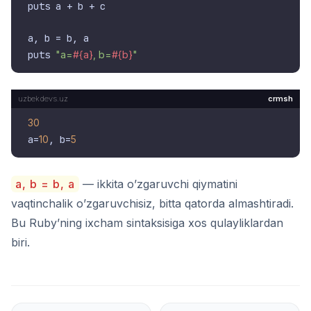
puts a + b + c

a, b = b, a

puts 
"a=
#{a}
, b=
#{b}
"
crmsh
30
a=
10
, b=
5
a, b = b, a
— ikkita o’zgaruvchi qiymatini
vaqtinchalik o’zgaruvchisiz, bitta qatorda almashtiradi.
Bu Ruby’ning ixcham sintaksisiga xos qulayliklardan
biri.