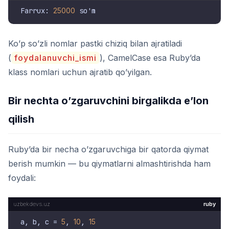
Farrux: 
25000
Ko’p so’zli nomlar pastki chiziq bilan ajratiladi
(
foydalanuvchi_ismi
), CamelCase esa Ruby’da
klass nomlari uchun ajratib qo’yilgan.
Bir nechta o’zgaruvchini birgalikda e’lon
qilish
Ruby’da bir necha o’zgaruvchiga bir qatorda qiymat
berish mumkin — bu qiymatlarni almashtirishda ham
foydali:
ruby
a, b, c = 
5
, 
10
, 
15