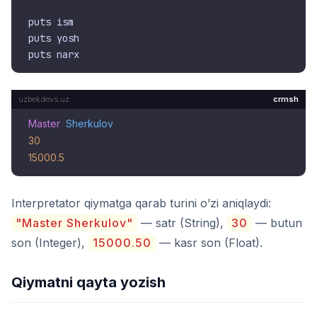
puts ism

puts yosh

crmsh
Master
Sherkulov
30
15000.5
Interpretator qiymatga qarab turini o’zi aniqlaydi:
"Master Sherkulov"
— satr (String),
30
— butun
son (Integer),
15000.50
— kasr son (Float).
Qiymatni qayta yozish