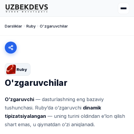
Darsliklar
Ruby
O'zgaruvchilar
Ruby
O'zgaruvchilar
O’zgaruvchi
— dasturlashning eng bazaviy
tushunchasi. Ruby’da o’zgaruvchi
dinamik
tipizatsiyalangan
— uning turini oldindan e’lon qilish
shart emas, u qiymatdan o’zi aniqlanadi.