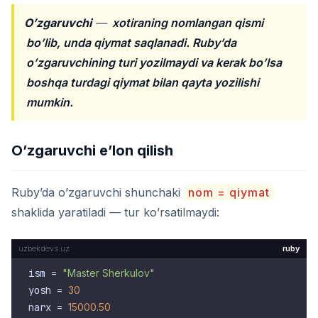
O’zgaruvchi
—
xotiraning nomlangan qismi
bo’lib, unda qiymat saqlanadi. Ruby’da
o’zgaruvchining turi yozilmaydi va kerak bo’lsa
boshqa turdagi qiymat bilan qayta yozilishi
mumkin.
O’zgaruvchi e’lon qilish
Ruby’da o’zgaruvchi shunchaki
nom = qiymat
shaklida yaratiladi — tur ko’rsatilmaydi:
ruby
ism = 
"Master Sherkulov"
yosh = 
30
narx = 
15000.50