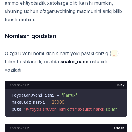
ammo ehtiyotsizlik xatolarga olib kelishi mumkin,
shuning uchun o’zgaruvchining mazmunini aniq bilib
turish muhim.
Nomlash qoidalari
O’zgaruvchi nomi kichik harf yoki pastki chiziq (
_
)
bilan boshlanadi, odatda
snake_case
uslubida
yoziladi:
ruby
foydalanuvchi_ismi = 
"Farrux"
maxsulot_narxi = 
25000
puts 
"
#{foydalanuvchi_ismi}
: 
#{maxsulot_narxi}
 so'm"
crmsh