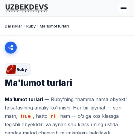
Darsliklar
Ruby
Ma'lumot turlari
Ruby
Ma'lumot turlari
Ma’lumot turlari
— Ruby’ning “hamma narsa obyekt”
falsafasining amaliy ko’rinishi. Har bir qiymat — son,
matn,
true
, hatto
nil
ham — o’ziga xos klassga
tegishli obyektdir, va aynan shu klass uning ustida
qanday metod chaqirish mumkinligini belgilaydi.