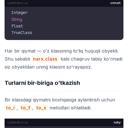
crmsh
String
Float

Har bir qiymat — o’z klassining to’liq huquqli obyekti.
Shu sababli
narx.class
kabi chaqiruv tabiiy ko’rinadi:
siz obyektdan uning klassini so’rayapsiz.
Turlarni bir-biriga o’tkazish
Bir klassdagi qiymatni boshqasiga aylantirish uchun
to_i
,
to_f
,
to_s
metodlari ishlatiladi:
ruby