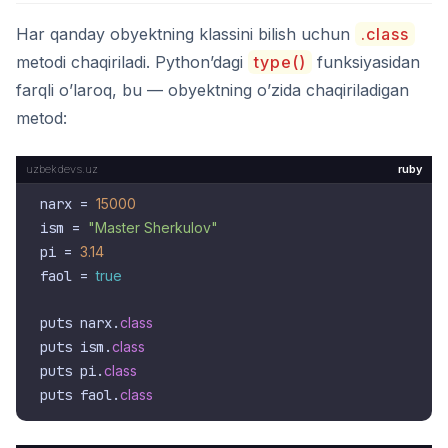
Har qanday obyektning klassini bilish uchun
.class
metodi chaqiriladi. Python’dagi
type()
funksiyasidan
farqli o’laroq, bu — obyektning o’zida chaqiriladigan
metod:
ruby
narx = 
15000
ism = 
"Master Sherkulov"
pi = 
3.14
faol = 
true
puts narx.
class
puts ism.
class
puts pi.
class
puts faol.
class