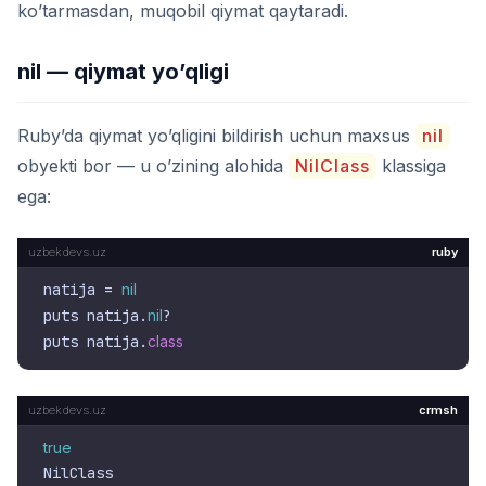
ko’tarmasdan, muqobil qiymat qaytaradi.
nil — qiymat yo’qligi
Ruby’da qiymat yo’qligini bildirish uchun maxsus
nil
obyekti bor — u o’zining alohida
NilClass
klassiga
ega:
ruby
natija = 
nil
puts natija.
nil
?

puts natija.
class
crmsh
true