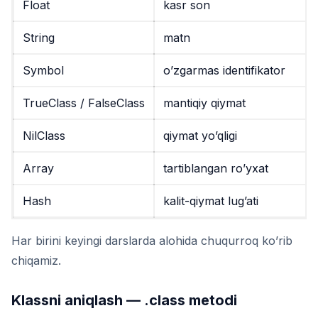
Float
kasr son
String
matn
Symbol
o’zgarmas identifikator
TrueClass
/
FalseClass
mantiqiy qiymat
NilClass
qiymat yo’qligi
Array
tartiblangan ro’yxat
Hash
kalit-qiymat lug’ati
Har birini keyingi darslarda alohida chuqurroq ko’rib
chiqamiz.
Klassni aniqlash — .class metodi