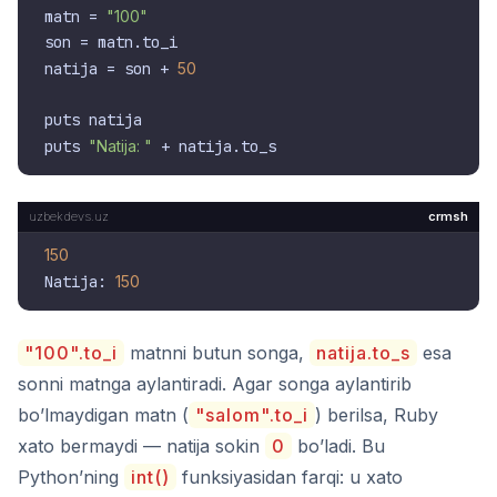
matn = 
"100"
son = matn.to_i

natija = son + 
50
puts natija

puts 
"Natija: "
crmsh
150
Natija: 
150
"100".to_i
matnni butun songa,
natija.to_s
esa
sonni matnga aylantiradi. Agar songa aylantirib
bo’lmaydigan matn (
"salom".to_i
) berilsa, Ruby
xato bermaydi — natija sokin
0
bo’ladi. Bu
Python’ning
int()
funksiyasidan farqi: u xato