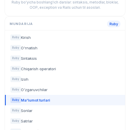
Ruby bo'yicha boshlang'ich darslar: sintaksis, metodlar, bloklar,
OOP, exception va Rails uchun til asoslari.
MUNDARIJA
Ruby
Kirish
Ruby
O'rnatish
Ruby
Sintaksis
Ruby
Chiqarish operatori
Ruby
Izoh
Ruby
O'zgaruvchilar
Ruby
Ma'lumot turlari
Ruby
Sonlar
Ruby
Satrlar
Ruby