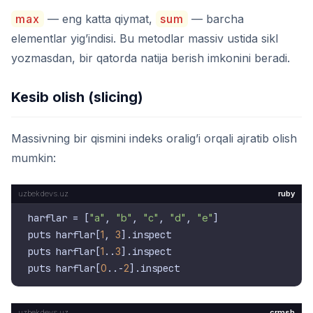
max
— eng katta qiymat,
sum
— barcha
elementlar yig’indisi. Bu metodlar massiv ustida sikl
yozmasdan, bir qatorda natija berish imkonini beradi.
Kesib olish (slicing)
Massivning bir qismini indeks oralig’i orqali ajratib olish
mumkin:
ruby
harflar = [
"a"
, 
"b"
, 
"c"
, 
"d"
, 
"e"
]

puts harflar[
1
, 
3
].inspect

puts harflar[
1
..
3
].inspect

puts harflar[
0
..-
2
crmsh