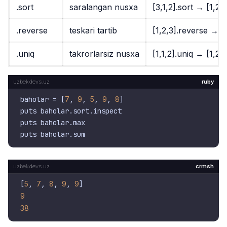
.sort
saralangan nusxa
[3,1,2].sort
→
[1,2,3
.reverse
teskari tartib
[1,2,3].reverse
→
[
.uniq
takrorlarsiz nusxa
[1,1,2].uniq
→
[1,2]
ruby
baholar = [
7
, 
9
, 
5
, 
9
, 
8
]

puts baholar.sort.inspect

puts baholar.max

crmsh
[
5
, 
7
, 
8
, 
9
, 
9
9
38