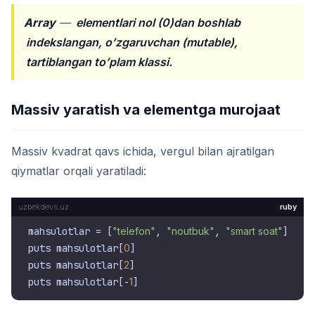
Array
—
elementlari nol (0)dan boshlab
indekslangan, o’zgaruvchan (mutable),
tartiblangan to’plam klassi.
Massiv yaratish va elementga murojaat
Massiv kvadrat qavs ichida, vergul bilan ajratilgan
qiymatlar orqali yaratiladi:
ruby
mahsulotlar = [
"telefon"
, 
"noutbuk"
, 
"smart soat"
]

puts mahsulotlar[
0
]

puts mahsulotlar[
2
]

puts mahsulotlar[-
1