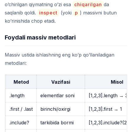
o’chirilgan qiymatning o’zi esa
chiqarilgan
da
saqlanib qoldi.
inspect
(yoki
p
) massivni butun
ko’rinishida chop etadi.
Foydali massiv metodlari
Massiv ustida ishlashning eng ko’p qo’llaniladigan
metodlari:
Metod
Vazifasi
Misol
.length
elementlar soni
[1,2,3].length
→
3
.first
/
.last
birinchi/oxirgi
[1,2,3].first
→
1
.include?
tarkibida bormi
[1,2,3].include?(2)