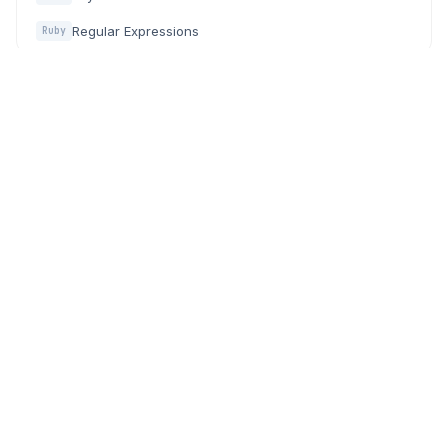
Regular Expressions
Ruby
Dasturchilar, IT mutaxassislar va texnologiyaga qiziquvchilar
uchun zamonaviy community (hamjamiyat) platforma.
PLATFORMA
HAMJAMIYAT
Faollar
Biz haqimizda
Meetuplar
Bizning Homiylar
Darsliklar
Maxfiylik siyosati