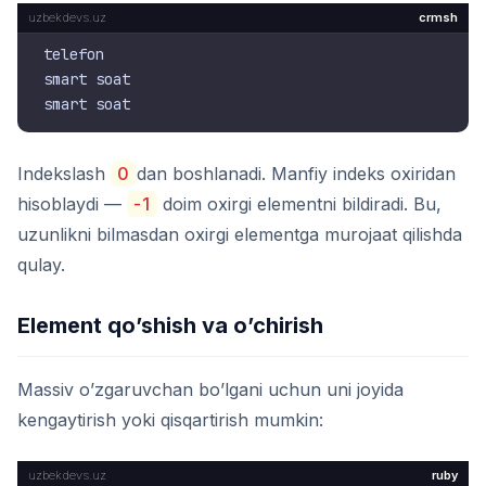
crmsh
telefon

smart soat

Indekslash
0
dan boshlanadi. Manfiy indeks oxiridan
hisoblaydi —
-1
doim oxirgi elementni bildiradi. Bu,
uzunlikni bilmasdan oxirgi elementga murojaat qilishda
qulay.
Element qo’shish va o’chirish
Massiv o’zgaruvchan bo’lgani uchun uni joyida
kengaytirish yoki qisqartirish mumkin:
ruby