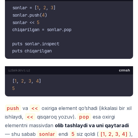
sonlar = [
1
, 
2
, 
3
]

sonlar.push(
4
)

sonlar << 
5
chiqarilgan = sonlar.pop

puts sonlar.inspect

crmsh
[
1
, 
2
, 
3
, 
4
5
push
va
<<
oxiriga element qo’shadi (ikkalasi bir xil
ishlaydi,
<<
qisqaroq yozuv).
pop
esa oxirgi
elementni massivdan
olib tashlaydi va uni qaytaradi
— shu sabab
sonlar
endi
5
siz qoldi (
[1, 2, 3, 4]
),