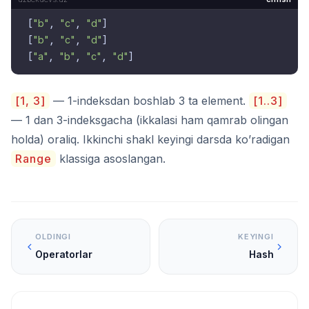
[
"b"
, 
"c"
, 
"d"
]

[
"b"
, 
"c"
, 
"d"
]

[
"a"
, 
"b"
, 
"c"
, 
"d"
[1, 3]
— 1-indeksdan boshlab 3 ta element.
[1..3]
— 1 dan 3-indeksgacha (ikkalasi ham qamrab olingan
holda) oraliq. Ikkinchi shakl keyingi darsda ko’radigan
Range
klassiga asoslangan.
OLDINGI
KEYINGI
Operatorlar
Hash