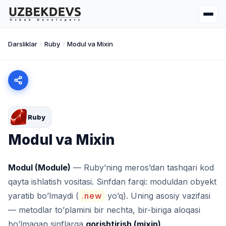
Darsliklar
Ruby
Modul va Mixin
Ruby
Modul va Mixin
Modul (Module)
— Ruby’ning meros’dan tashqari kod
qayta ishlatish vositasi. Sinfdan farqi: moduldan obyekt
yaratib bo’lmaydi (
.new
yo’q). Uning asosiy vazifasi
— metodlar to’plamini bir nechta, bir-biriga aloqasi
bo’lmagan sinflarga
qorishtirish (mixin)
.