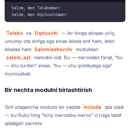
Salom, men Talabaman!

Talaba
va
Oqituvchi
— bir-biriga aloqasi yo’q,
umumiy ota sinfga ega emas ikkala sinf ham, lekin
ikkalasi ham
Salomlashuvchi
modulidan
salom_ayt
metodini oldi. Bu — merosdan farqli, “bu
— shu turdan” emas, “bu — shu qobiliyatga ega”
munosabati.
Bir nechta modulni birlashtirish
Sinf istagancha modulni bir vaqtda
include
qila oladi
— bu Ruby’ning “ko’p marotaba meros” o’rniga taklif
qiladigan yechimi: