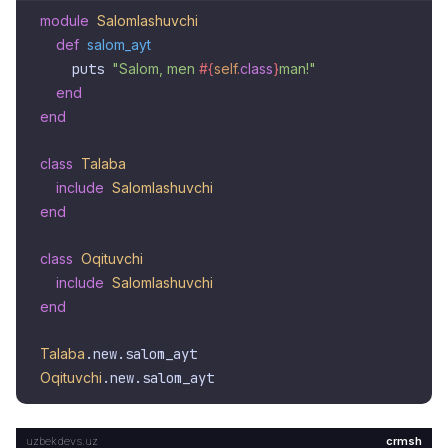
module
Salomlashuvchi
def
salom_ayt
    puts 
"Salom, men 
#{
self
.
class
}
man!"
end
end
class
Talaba
include
Salomlashuvchi
end
class
Oqituvchi
include
Salomlashuvchi
end
Talaba
Oqituvchi
crmsh