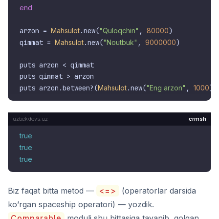
end
arzon = 
Mahsulot
.new(
"Quloqchin"
, 
80000
)

qimmat = 
Mahsulot
.new(
"Noutbuk"
, 
9000000
)

puts arzon < qimmat

puts qimmat > arzon

puts arzon.between?(
Mahsulot
.new(
"Eng arzon"
, 
1000
crmsh
true
true
true
Biz faqat bitta metod —
<=>
(operatorlar darsida
ko’rgan spaceship operatori) — yozdik.
Comparable
moduli shu bittasiga tayanib, qolgan