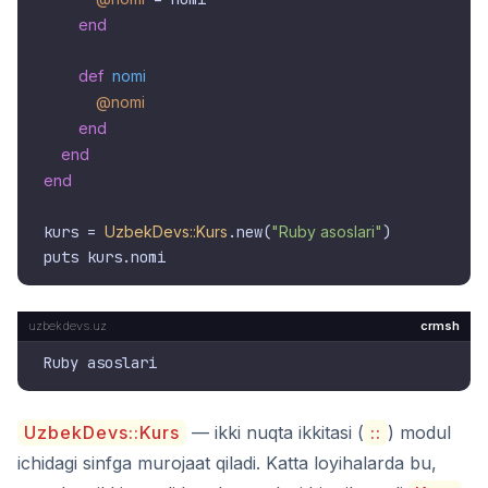
end
def
nomi
@nomi
end
end
end
kurs = 
UzbekDevs::Kurs
.new(
"Ruby asoslari"
)

crmsh
UzbekDevs::Kurs
— ikki nuqta ikkitasi (
::
) modul
ichidagi sinfga murojaat qiladi. Katta loyihalarda bu,