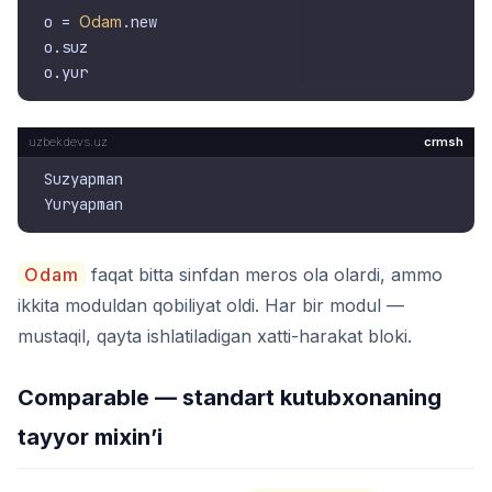
o = 
Odam
.new

o.suz

crmsh
Suzyapman

Odam
faqat bitta sinfdan meros ola olardi, ammo
ikkita moduldan qobiliyat oldi. Har bir modul —
mustaqil, qayta ishlatiladigan xatti-harakat bloki.
Comparable — standart kutubxonaning
tayyor mixin’i