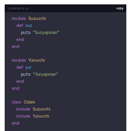
ruby
module
Suzuvchi
def
suz
    puts 
"Suzyapman"
end
end
module
Yuruvchi
def
yur
    puts 
"Yuryapman"
end
end
class
Odam
include
Suzuvchi
include
Yuruvchi
end