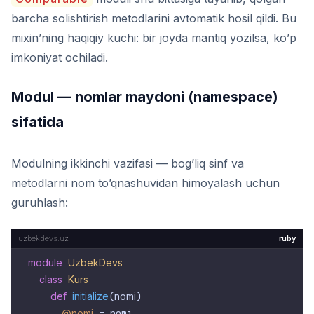
barcha solishtirish metodlarini avtomatik hosil qildi. Bu
mixin’ning haqiqiy kuchi: bir joyda mantiq yozilsa, ko’p
imkoniyat ochiladi.
Modul — nomlar maydoni (namespace)
sifatida
Modulning ikkinchi vazifasi — bog’liq sinf va
metodlarni nom to’qnashuvidan himoyalash uchun
guruhlash:
ruby
module
UzbekDevs
class
Kurs
def
initialize
(
nomi
)

@nomi
 = nomi
