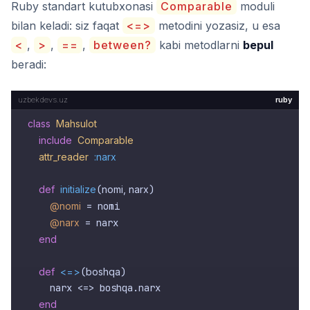
Ruby standart kutubxonasi
Comparable
moduli
bilan keladi: siz faqat
<=>
metodini yozasiz, u esa
<
,
>
,
==
,
between?
kabi metodlarni
bepul
beradi:
ruby
class
Mahsulot
include
Comparable
attr_reader
:narx
def
initialize
(
nomi, narx
)

@nomi
 = nomi

@narx
 = narx

end
def
<=>
(
boshqa
)

    narx <=> boshqa.narx

end