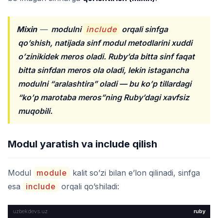
Mixin
—
modulni
include
orqali sinfga
qo’shish, natijada sinf modul metodlarini xuddi
o’zinikidek meros oladi. Ruby’da bitta sinf faqat
bitta sinfdan meros ola oladi, lekin istagancha
modulni “aralashtira” oladi — bu ko’p tillardagi
“ko’p marotaba meros”ning Ruby’dagi xavfsiz
muqobili.
Modul yaratish va include qilish
Modul
module
kalit so’zi bilan e’lon qilinadi, sinfga
esa
include
orqali qo’shiladi:
ruby