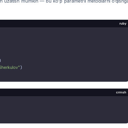
n uzatish mumkin — bu ko’p parametrli metodlarni o’qishg
ruby


Sherkulov"
)

crmsh