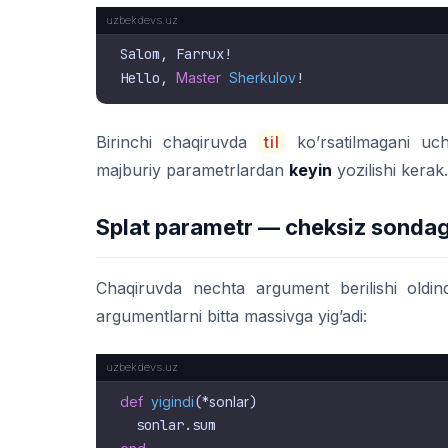
Salom, Farrux!

Hello, 
Master
Sherkulov
Birinchi chaqiruvda
til
ko’rsatilmagani uc
majburiy parametrlardan
keyin
yozilishi kerak.
Splat parametr — cheksiz sonda
Chaqiruvda nechta argument berilishi old
argumentlarni bitta massivga yig’adi:
def
yigindi
(
*sonlar
)
