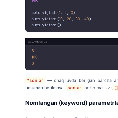
end
puts yigindi(
1
, 
2
, 
3
)

puts yigindi(
10
, 
20
, 
30
, 
40
)

6
100
0
*sonlar
— chaqiruvda berilgan barcha a
umuman berilmasa,
sonlar
bo’sh massiv (
[]
Nomlangan (keyword) parametrl