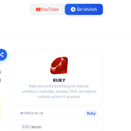
YouTube
Qo'shilish
i
)
RUBY
Ruby bo'yicha boshlang'ich darslar:
sintaksis, metodlar, bloklar, OOP, exception
va Rails uchun til asoslari.
MUNDARIJA
Ruby
Kirish
Ruby