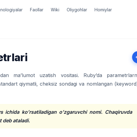
nologiyalar
Faollar
Wiki
Oliygohlar
Homiylar
trlari
n ma’lumot uzatish vositasi. Ruby’da parametrlarn
 standart qiymatli, cheksiz sondagi va nomlangan (keyword
s ichida ko’rsatiladigan o’zgaruvchi nomi. Chaqiruvda
 deb ataladi.