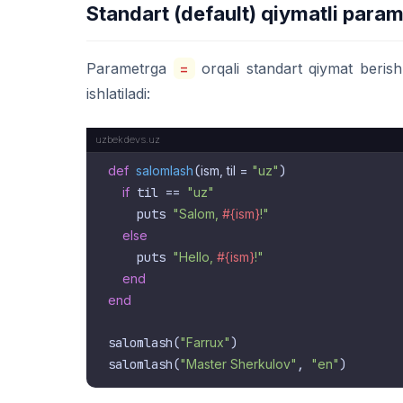
Standart (default) qiymatli param
Parametrga
=
orqali standart qiymat beri
ishlatiladi:
def
salomlash
(
ism, til = 
"uz"
)

if
 til == 
"uz"
    puts 
"Salom, 
#{ism}
!"
else
    puts 
"Hello, 
#{ism}
!"
end
end
salomlash(
"Farrux"
)

salomlash(
"Master Sherkulov"
, 
"en"