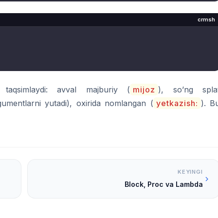
crmsh
 taqsimlaydi: avval majburiy (
mijoz
), so’ng spla
mentlarni yutadi), oxirida nomlangan (
yetkazish:
). B
KEYINGI
Block, Proc va Lambda