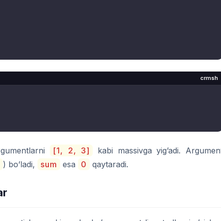
crmsh
rgumentlarni
[1, 2, 3]
kabi massivga yig’adi. Argumen
) bo’ladi,
sum
esa
0
qaytaradi.
ar