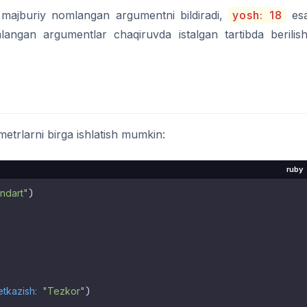
majburiy nomlangan argumentni bildiradi,
yosh: 18
es
angan argumentlar chaqiruvda istalgan tartibda berilish
metrlarni birga ishlatish mumkin:
ruby
ndart"
)

etkazish:
"Tezkor"