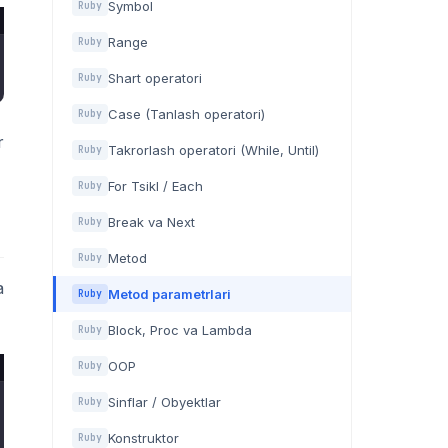
Symbol
Ruby
Range
Ruby
Shart operatori
Ruby
Case (Tanlash operatori)
Ruby
r
Takrorlash operatori (While, Until)
Ruby
For Tsikl / Each
Ruby
Break va Next
Ruby
Metod
Ruby
a
Metod parametrlari
Ruby
Block, Proc va Lambda
Ruby
OOP
Ruby
Sinflar / Obyektlar
Ruby
Konstruktor
Ruby