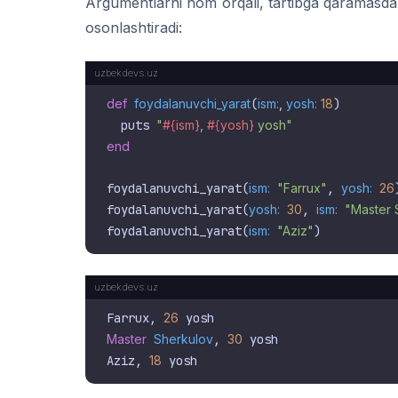
Argumentlarni nom orqali, tartibga qaramasda
osonlashtiradi:
def
foydalanuvchi_yarat
(
ism:
, 
yosh:
18
)

  puts 
"
#{ism}
, 
#{yosh}
 yosh"
end
foydalanuvchi_yarat(
ism:
"Farrux"
, 
yosh:
26
)
foydalanuvchi_yarat(
yosh:
30
, 
ism:
"Master 
foydalanuvchi_yarat(
ism:
"Aziz"
Farrux, 
26
Master
Sherkulov
, 
30
 yosh

Aziz, 
18