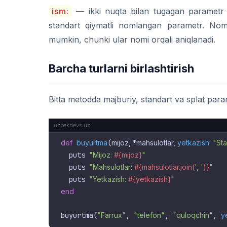
ism:
— ikki nuqta bilan tugagan parametr 
standart qiymatli nomlangan parametr. Noml
mumkin, chunki ular nomi orqali aniqlanadi.
Barcha turlarni birlashtirish
Bitta metodda majburiy, standart va splat para
def
buyurtma
(
mijoz, *mahsulotlar, 
yetkazish:
"Sta
  puts 
"Mijoz: 
#{mijoz}
"
  puts 
"Mahsulotlar: 
#{mahsulotlar.join(
', '
)}
"
  puts 
"Yetkazish: 
#{yetkazish}
"
end
buyurtma(
"Farrux"
, 
"telefon"
, 
"quloqchin"
, 
y