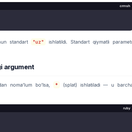
crmsh
hun standart
"uz"
ishlatildi. Standart qiymatli paramet
gi argument
indan noma’lum bo’lsa,
*
(splat) ishlatiladi — u barch
ruby