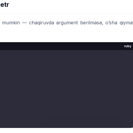
etr
sh mumkin — chaqiruvda argument berilmasa, o’sha qiyma
ruby