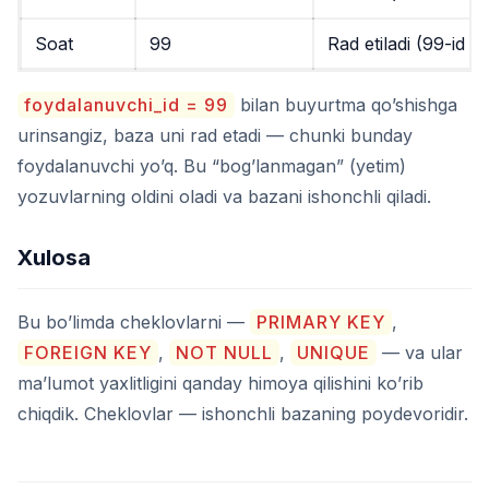
Soat
99
Rad etiladi (99-id yo
foydalanuvchi_id = 99
bilan buyurtma qo’shishga
urinsangiz, baza uni rad etadi — chunki bunday
foydalanuvchi yo’q. Bu “bog’lanmagan” (yetim)
yozuvlarning oldini oladi va bazani ishonchli qiladi.
Xulosa
Bu bo’limda cheklovlarni —
PRIMARY KEY
,
FOREIGN KEY
,
NOT NULL
,
UNIQUE
— va ular
ma’lumot yaxlitligini qanday himoya qilishini ko’rib
chiqdik. Cheklovlar — ishonchli bazaning poydevoridir.