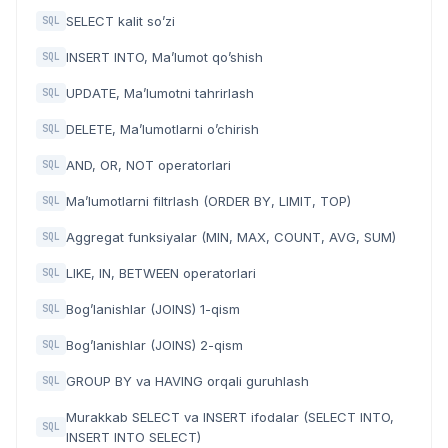
SELECT kalit so’zi
SQL
INSERT INTO, Ma’lumot qo’shish
SQL
UPDATE, Ma’lumotni tahrirlash
SQL
DELETE, Ma’lumotlarni o’chirish
SQL
AND, OR, NOT operatorlari
SQL
Ma’lumotlarni filtrlash (ORDER BY, LIMIT, TOP)
SQL
Aggregat funksiyalar (MIN, MAX, COUNT, AVG, SUM)
SQL
LIKE, IN, BETWEEN operatorlari
SQL
Bog’lanishlar (JOINS) 1-qism
SQL
Bog’lanishlar (JOINS) 2-qism
SQL
GROUP BY va HAVING orqali guruhlash
SQL
Murakkab SELECT va INSERT ifodalar (SELECT INTO,
SQL
INSERT INTO SELECT)