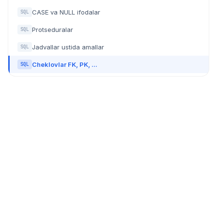
CASE va NULL ifodalar
SQL
Protseduralar
SQL
Jadvallar ustida amallar
SQL
Cheklovlar FK, PK, ...
SQL