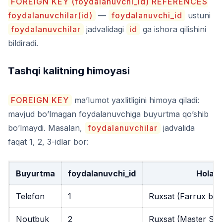
FOREIGN KEY (foydalanuvchi_id) REFERENCES
foydalanuvchilar(id)
—
foydalanuvchi_id
ustuni
foydalanuvchilar
jadvalidagi
id
ga ishora qilishini
bildiradi.
Tashqi kalitning himoyasi
FOREIGN KEY
ma’lumot yaxlitligini himoya qiladi:
mavjud bo’lmagan foydalanuvchiga buyurtma qo’shib
bo’lmaydi. Masalan,
foydalanuvchilar
jadvalida
faqat 1, 2, 3-idlar bor:
Buyurtma
foydalanuvchi_id
Holati
Telefon
1
Ruxsat (Farrux bor
Noutbuk
2
Ruxsat (Master She