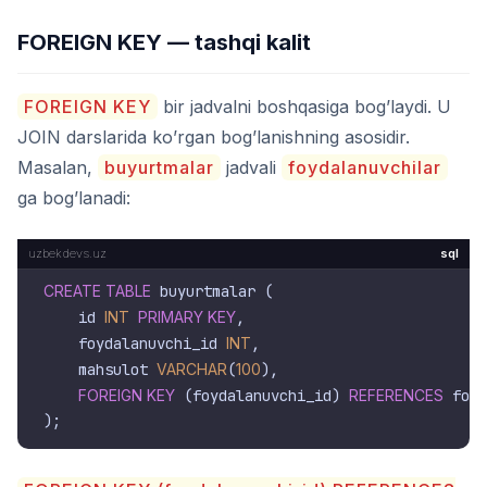
FOREIGN KEY — tashqi kalit
FOREIGN KEY
bir jadvalni boshqasiga bog’laydi. U
JOIN darslarida ko’rgan bog’lanishning asosidir.
Masalan,
buyurtmalar
jadvali
foydalanuvchilar
ga bog’lanadi:
sql
CREATE TABLE
 buyurtmalar (

    id 
INT
PRIMARY KEY
,

    foydalanuvchi_id 
INT
,

    mahsulot 
VARCHAR
(
100
),

FOREIGN KEY
 (foydalanuvchi_id) 
REFERENCES
 foyd