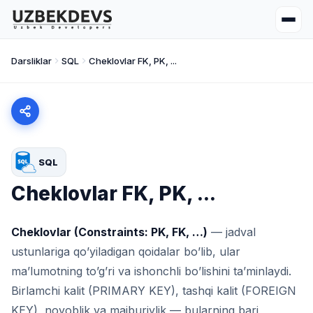
Darsliklar
SQL
Cheklovlar FK, PK, ...
SQL
Cheklovlar FK, PK, ...
Cheklovlar (Constraints: PK, FK, …)
— jadval
ustunlariga qo’yiladigan qoidalar bo’lib, ular
ma’lumotning to’g’ri va ishonchli bo’lishini ta’minlaydi.
Birlamchi kalit (PRIMARY KEY), tashqi kalit (FOREIGN
KEY), noyoblik va majburiylik — bularning bari