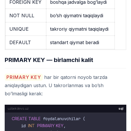
FOREIGN KEY
boshqa jadvalga bog’laydi
NOT NULL
bo’sh qiymatni taqiqlaydi
UNIQUE
takroriy qiymatni taqiqlaydi
DEFAULT
standart qiymat beradi
PRIMARY KEY — birlamchi kalit
PRIMARY KEY
har bir qatorni noyob tarzda
aniqlaydigan ustun. U takrorlanmas va bo’sh
bo’lmasligi kerak:
sql
CREATE TABLE
 foydalanuvchilar (

    id 
INT
PRIMARY KEY
,
