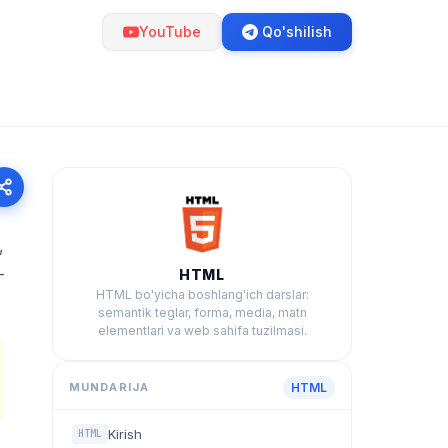
YouTube
Qo'shilish
,
—
HTML
HTML bo'yicha boshlang'ich darslar:
semantik teglar, forma, media, matn
elementlari va web sahifa tuzilmasi.
MUNDARIJA
HTML
Kirish
HTML