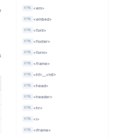
<em>
HTML
v
<embed>
HTML
<font>
HTML
<footer>
HTML
<form>
HTML
k
<frame>
HTML
<h1>__<h6>
HTML
<head>
HTML
<header>
HTML
<hr>
HTML
<i>
HTML
<iframe>
HTML