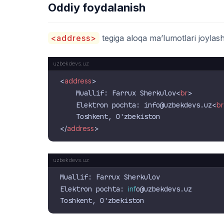
Oddiy foydalanish
<address>
tegiga aloqa ma’lumotlari joylashti
<
address
>
    Muallif: Farrux Sherkulov
<
br
>
    Elektron pochta: info@uzbekdevs.uz
<
br
</
address
>
Muallif: Farrux Sherkulov

Elektron pochta: 
inf
o@uzbekdevs.uz
