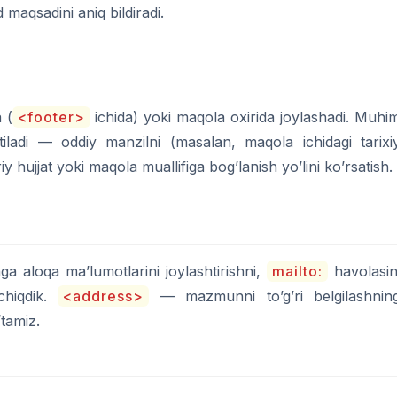
 maqsadini aniq bildiradi.
 (
<footer>
ichida) yoki maqola oxirida joylashadi. Muhi
iladi — oddiy manzilni (masalan, maqola ichidagi tarixi
hujjat yoki maqola muallifiga bog’lanish yo’lini ko’rsatish.
ga aloqa ma’lumotlarini joylashtirishni,
mailto:
havolasin
chiqdik.
<address>
— mazmunni to’g’ri belgilashnin
’tamiz.