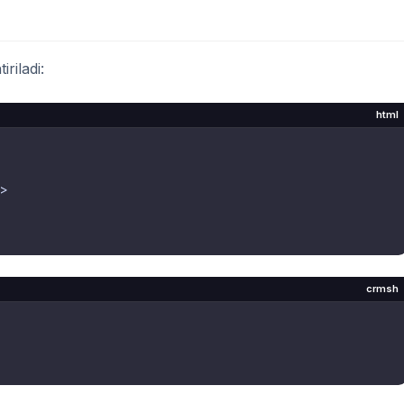
riladi:
html
>
crmsh