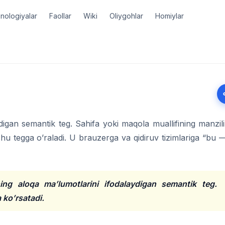
nologiyalar
Faollar
Wiki
Oliygohlar
Homiylar
igan semantik teg. Sahifa yoki maqola muallifining manzili
hu tegga o’raladi. U brauzerga va qidiruv tizimlariga “bu 
ning aloqa ma’lumotlarini ifodalaydigan semantik teg.
 ko’rsatadi.