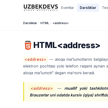
Eventlar
Darsliklar
Tex
Darsliklar
HTML
<address>
HTML
<address>
<address>
— aloqa ma’lumotlarini belgilayd
elektron pochtasi yoki telefon raqami aynan s
aloqa ma’lumoti” degan ma’noni beradi.
<address>
—
muallif yoki tashkilot
Brauzerlar uni odatda kursiv (qiya) shriftda