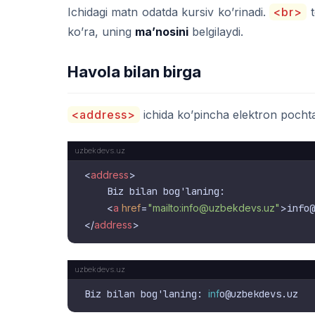
Ichidagi matn odatda kursiv ko’rinadi.
<br>
t
ko’ra, uning
ma’nosini
belgilaydi.
Havola bilan birga
<address>
ichida ko’pincha elektron pochta y
<
address
>
    Biz bilan bog'laning:

<
a
href
=
"mailto:info@uzbekdevs.uz"
>
info@
</
address
>
Biz bilan bog'laning: 
inf