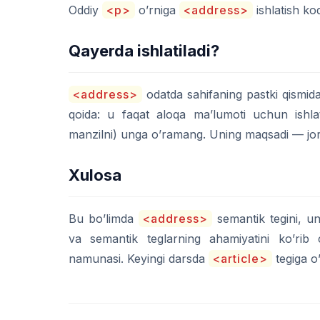
Oddiy
<p>
o’rniga
<address>
ishlatish kod
Qayerda ishlatiladi?
<address>
odatda sahifaning pastki qismida
qoida: u faqat aloqa ma’lumoti uchun ishlat
manzilni) unga o’ramang. Uning maqsadi — joriy 
Xulosa
Bu bo’limda
<address>
semantik tegini, un
va semantik teglarning ahamiyatini ko’rib 
namunasi. Keyingi darsda
<article>
tegiga o