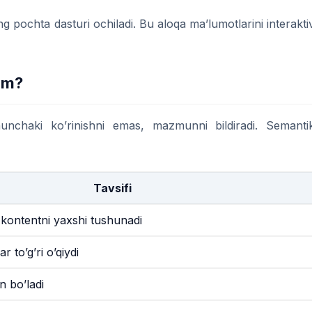
 pochta dasturi ochiladi. Bu aloqa ma’lumotlarini interakti
im?
nchaki ko’rinishni emas, mazmunni bildiradi. Semanti
Tavsifi
ri kontentni yaxshi tushunadi
r to’g’ri o’qiydi
 bo’ladi