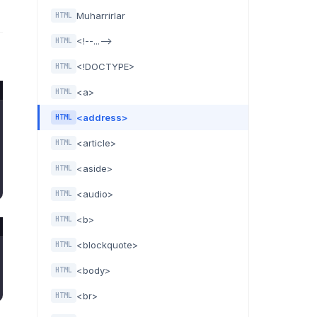
Muharrirlar
HTML
<!--...-->
HTML
<!DOCTYPE>
HTML
<a>
HTML
<address>
HTML
<article>
HTML
<aside>
HTML
<audio>
HTML
<b>
HTML
<blockquote>
HTML
<body>
HTML
<br>
HTML