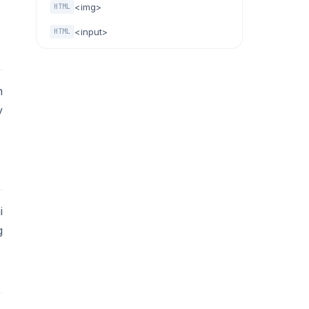
<img>
HTML
<input>
HTML
m
y
i
g