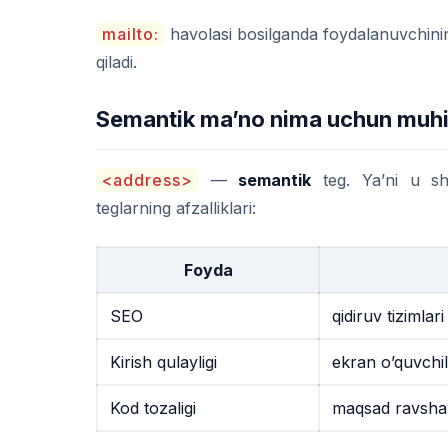
mailto:
havolasi bosilganda foydalanuvchining
qiladi.
Semantik ma’no nima uchun muh
<address>
—
semantik
teg. Ya’ni u shu
teglarning afzalliklari:
Foyda
SEO
qidiruv tizimla
Kirish qulayligi
ekran o’quvchila
Kod tozaligi
maqsad ravshan