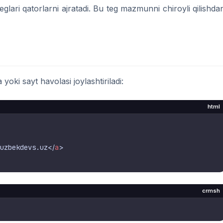
eglari qatorlarni ajratadi. Bu teg mazmunni chiroyli qilishda
oki sayt havolasi joylashtiriladi:
html
uzbekdevs.uz
</
a
>
crmsh