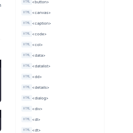
<button>
HTML
n
<canvas>
HTML
<caption>
HTML
<code>
HTML
<col>
HTML
<data>
HTML
<datalist>
HTML
<dd>
HTML
<details>
HTML
<dialog>
HTML
<div>
HTML
<dl>
HTML
<dt>
HTML