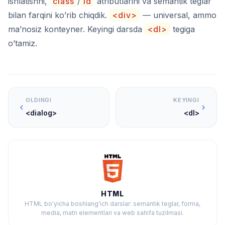
ishlatishni,
class
/
id
atributlarini va semantik teglar
bilan farqini ko’rib chiqdik.
<div>
— universal, ammo
ma’nosiz konteyner. Keyingi darsda
<dl>
tegiga
o’tamiz.
OLDINGI
KEYINGI
<dialog>
<dl>
HTML
HTML bo'yicha boshlang'ich darslar: semantik teglar, forma,
media, matn elementlari va web sahifa tuzilmasi.