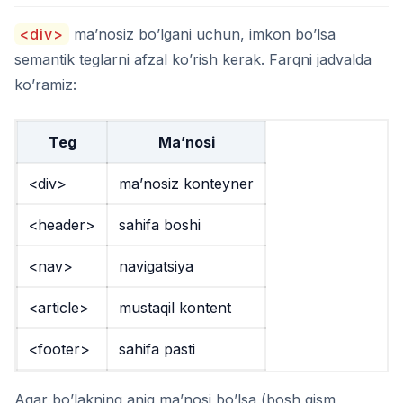
<div>
ma’nosiz bo’lgani uchun, imkon bo’lsa
semantik teglarni afzal ko’rish kerak. Farqni jadvalda
ko’ramiz:
Teg
Ma’nosi
<div>
ma’nosiz konteyner
<header>
sahifa boshi
<nav>
navigatsiya
<article>
mustaqil kontent
<footer>
sahifa pasti
Agar bo’lakning aniq ma’nosi bo’lsa (bosh qism,