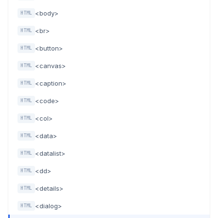
<body>
HTML
<br>
HTML
<button>
HTML
<canvas>
HTML
<caption>
HTML
<code>
HTML
<col>
HTML
<data>
HTML
<datalist>
HTML
<dd>
HTML
<details>
HTML
<dialog>
HTML