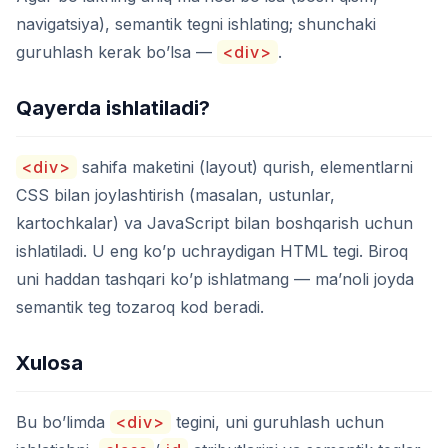
navigatsiya), semantik tegni ishlating; shunchaki
guruhlash kerak bo’lsa —
<div>
.
Qayerda ishlatiladi?
<div>
sahifa maketini (layout) qurish, elementlarni
CSS bilan joylashtirish (masalan, ustunlar,
kartochkalar) va JavaScript bilan boshqarish uchun
ishlatiladi. U eng ko’p uchraydigan HTML tegi. Biroq
uni haddan tashqari ko’p ishlatmang — ma’noli joyda
semantik teg tozaroq kod beradi.
Xulosa
Bu bo’limda
<div>
tegini, uni guruhlash uchun