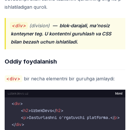
ishlatiladigan quroli.
<div>
(division)
—
blok-darajali, ma’nosiz
konteyner teg. U kontentni guruhlash va CSS
bilan bezash uchun ishlatiladi.
Oddiy foydalanish
<div>
bir necha elementni bir guruhga jamlaydi:
html
<
div
>
<
h2
>
UzbekDevs
</
h2
>
<
p
>
Dasturlashni o'rgatuvchi platforma.
</
p
>
</
div
>