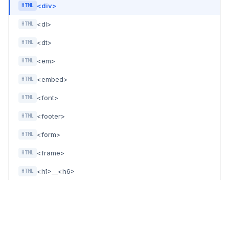
<div>
HTML
<dl>
HTML
<dt>
HTML
<em>
HTML
<embed>
HTML
<font>
HTML
<footer>
HTML
<form>
HTML
<frame>
HTML
<h1>__<h6>
HTML
<head>
HTML
<header>
HTML
<hr>
HTML