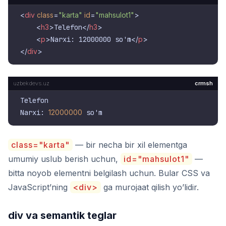
<
div
class
=
"karta"
id
=
"mahsulot1"
>
<
h3
>
Telefon
</
h3
>
<
p
>
Narxi: 12000000 so'm
</
p
>
</
div
>
crmsh
Telefon

Narxi: 
12000000
class="karta"
— bir necha bir xil elementga
umumiy uslub berish uchun,
id="mahsulot1"
—
bitta noyob elementni belgilash uchun. Bular CSS va
JavaScript’ning
<div>
ga murojaat qilish yo’lidir.
div va semantik teglar