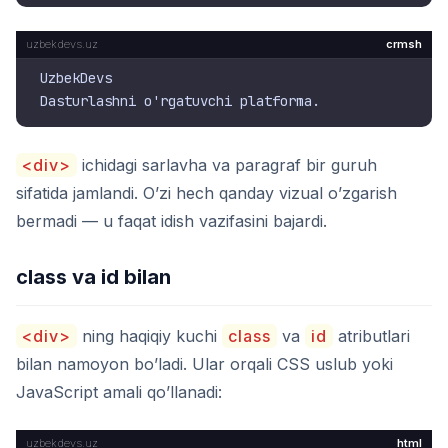
crmsh
UzbekDevs

<div>
ichidagi sarlavha va paragraf bir guruh
sifatida jamlandi. O’zi hech qanday vizual o’zgarish
bermadi — u faqat idish vazifasini bajardi.
class va id bilan
<div>
ning haqiqiy kuchi
class
va
id
atributlari
bilan namoyon bo’ladi. Ular orqali CSS uslub yoki
JavaScript amali qo’llanadi:
html