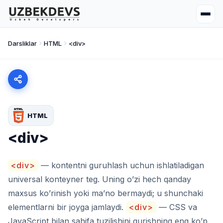
Darsliklar
HTML
<div>
HTML
<div>
<div>
— kontentni guruhlash uchun ishlatiladigan
universal konteyner teg. Uning o’zi hech qanday
maxsus ko’rinish yoki ma’no bermaydi; u shunchaki
elementlarni bir joyga jamlaydi.
<div>
— CSS va
JavaScript bilan sahifa tuzilishini qurishning eng ko’p