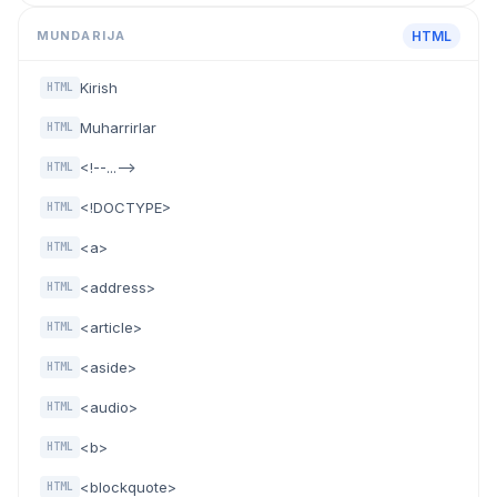
MUNDARIJA
HTML
Kirish
HTML
Muharrirlar
HTML
<!--...-->
HTML
<!DOCTYPE>
HTML
<a>
HTML
<address>
HTML
<article>
HTML
<aside>
HTML
<audio>
HTML
<b>
HTML
<blockquote>
HTML