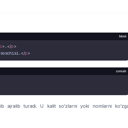
html
b
>
.
</
p
>
asoschisi.
</
p
>
crmsh
b ajralib turadi. U kalit so’zlarni yoki nomlarni ko’zg