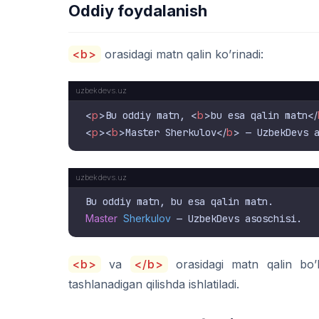
Oddiy foydalanish
<b>
orasidagi matn qalin ko’rinadi:
<
p
>
Bu oddiy matn, 
<
b
>
bu esa qalin matn
</
<
p
>
<
b
>
Master Sherkulov
</
b
>
 — UzbekDevs 
Master
Sherkulov
<b>
va
</b>
orasidagi matn qalin bo’li
tashlanadigan qilishda ishlatiladi.