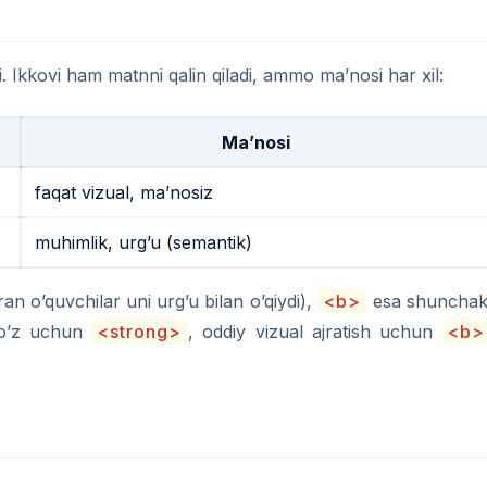
 Ikkovi ham matnni qalin qiladi, ammo ma’nosi har xil:
Ma’nosi
faqat vizual, ma’nosiz
muhimlik, urg’u (semantik)
ran o’quvchilar uni urg’u bilan o’qiydi),
<b>
esa shunchak
 so’z uchun
<strong>
, oddiy vizual ajratish uchun
<b>