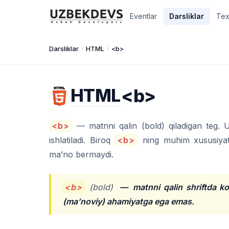
Eventlar
Darsliklar
Tex
Darsliklar
HTML
<b>
HTML
<b>
<b>
— matnni qalin (bold) qiladigan teg. U 
ishlatiladi. Biroq
<b>
ning muhim xususiyati 
ma’no bermaydi.
<b>
(bold)
—
matnni qalin shriftda k
(ma’noviy) ahamiyatga ega emas.