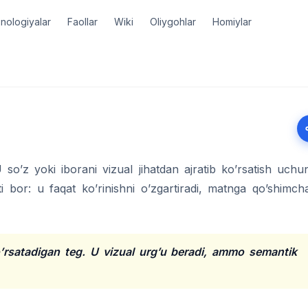
nologiyalar
Faollar
Wiki
Oliygohlar
Homiylar
so’z yoki iborani vizual jihatdan ajratib ko’rsatish uchu
bor: u faqat ko’rinishni o’zgartiradi, matnga qo’shimch
o’rsatadigan teg. U vizual urg’u beradi, ammo semantik