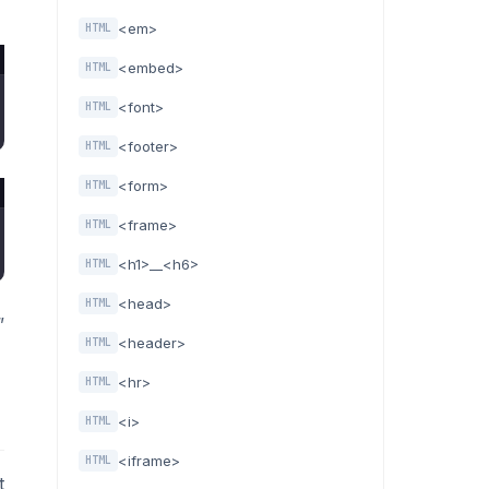
<em>
HTML
<embed>
HTML
<font>
HTML
<footer>
HTML
<form>
HTML
<frame>
HTML
<h1>__<h6>
HTML
<head>
HTML
”
<header>
HTML
<hr>
HTML
<i>
HTML
<iframe>
HTML
t