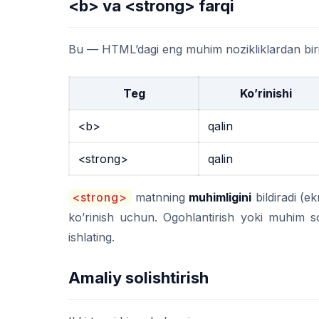
<b>
va
<strong>
farqi
Bu — HTML’dagi eng muhim nozikliklardan biri.
Teg
Ko’rinishi
<b>
qalin
<strong>
qalin
<strong>
matnning
muhimligini
bildiradi (ek
ko’rinish uchun. Ogohlantirish yoki muhim
ishlating.
Amaliy solishtirish