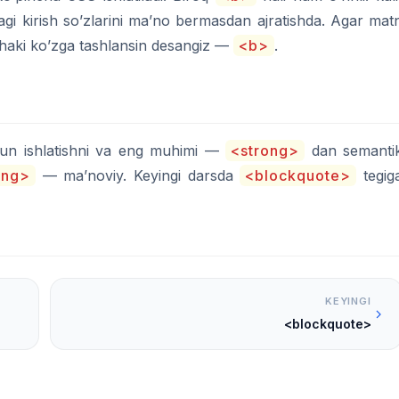
gi kirish so’zlarini ma’no bermasdan ajratishda. Agar mat
haki ko’zga tashlansin desangiz —
<b>
.
hun ishlatishni va eng muhimi —
<strong>
dan semanti
ong>
— ma’noviy. Keyingi darsda
<blockquote>
tegig
KEYINGI
<blockquote>