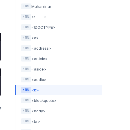
Muharrirlar
HTML
<!--...-->
HTML
<!DOCTYPE>
HTML
<a>
HTML
<address>
HTML
<article>
HTML
<aside>
HTML
<audio>
HTML
<b>
HTML
<blockquote>
HTML
a
<body>
HTML
<br>
HTML