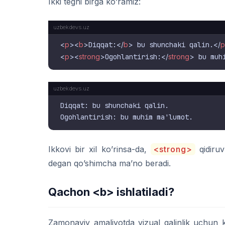
Ikki tegni birga ko’ramiz:
<
p
>
<
b
>
Diqqat:
</
b
>
 bu shunchaki qalin.
</
p
<
p
>
<
strong
>
Ogohlantirish:
</
strong
>
 bu muh
Diqqat: bu shunchaki qalin.

Ikkovi bir xil ko’rinsa-da,
<strong>
qidiruv
degan qo’shimcha ma’no beradi.
Qachon
<b>
ishlatiladi?
Zamonaviy amaliyotda vizual qalinlik uchun k