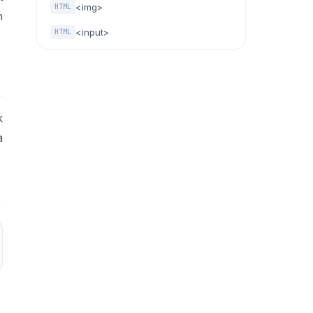
<img>
HTML
n
<input>
HTML
k
a