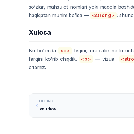
so’zlar, mahsulot nomlari yoki maqola boshida
haqiqatan muhim bo’lsa —
<strong>
; shunc
Xulosa
Bu bo’limda
<b>
tegini, uni qalin matn uc
farqini ko’rib chiqdik.
<b>
— vizual,
<str
o’tamiz.
OLDINGI
<audio>