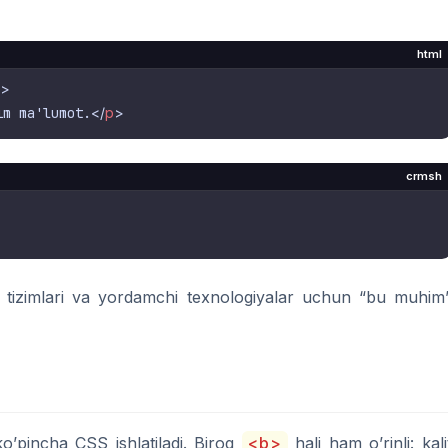
html
>
im ma'lumot.
</
p
>
crmsh
 tizimlari va yordamchi texnologiyalar uchun “bu muhim
o’pincha CSS ishlatiladi. Biroq
<b>
hali ham o’rinli: kali