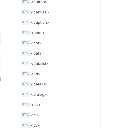
<button>
HTML
<canvas>
HTML
<caption>
HTML
<code>
HTML
<col>
HTML
<data>
HTML
<datalist>
HTML
<dd>
HTML
i
<details>
HTML
<dialog>
HTML
<div>
HTML
<dl>
HTML
<dt>
HTML