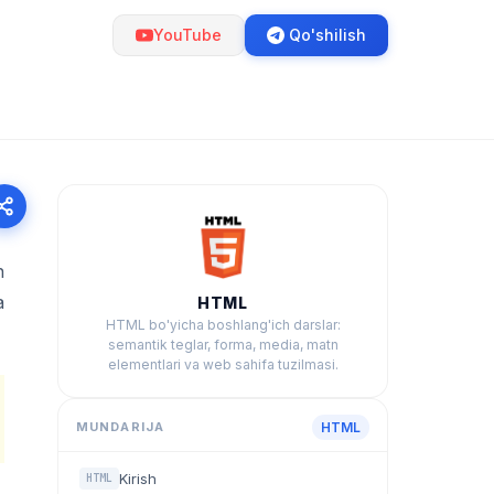
YouTube
Qo'shilish
n
a
HTML
HTML bo'yicha boshlang'ich darslar:
semantik teglar, forma, media, matn
elementlari va web sahifa tuzilmasi.
MUNDARIJA
HTML
Kirish
HTML