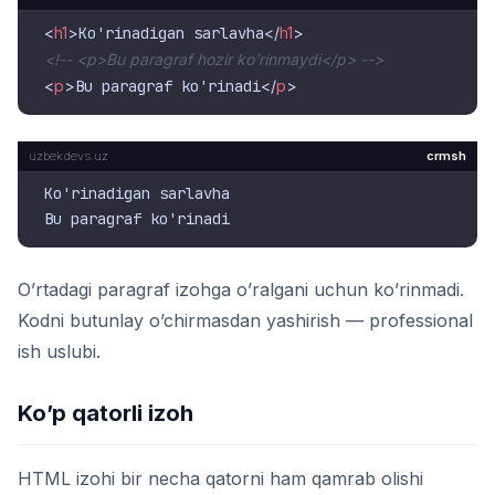
<
h1
>
Ko'rinadigan sarlavha
</
h1
>
<!-- <p>Bu paragraf hozir ko'rinmaydi</p> -->
<
p
>
Bu paragraf ko'rinadi
</
p
>
crmsh
Ko'rinadigan sarlavha

O’rtadagi paragraf izohga o’ralgani uchun ko’rinmadi.
Kodni butunlay o’chirmasdan yashirish — professional
ish uslubi.
Ko’p qatorli izoh
HTML izohi bir necha qatorni ham qamrab olishi