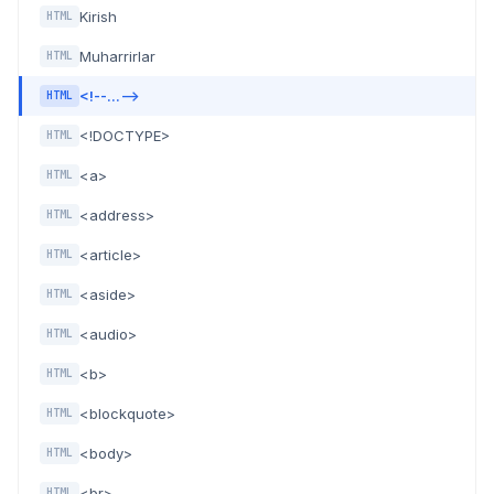
Kirish
HTML
Muharrirlar
HTML
<!--...-->
HTML
<!DOCTYPE>
HTML
<a>
HTML
<address>
HTML
<article>
HTML
<aside>
HTML
<audio>
HTML
<b>
HTML
<blockquote>
HTML
<body>
HTML
<br>
HTML