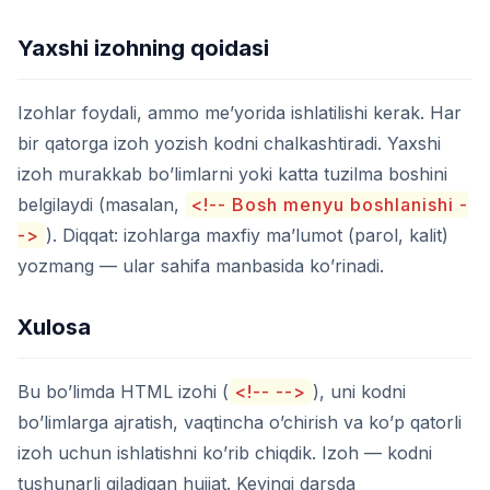
Yaxshi izohning qoidasi
Izohlar foydali, ammo me’yorida ishlatilishi kerak. Har
bir qatorga izoh yozish kodni chalkashtiradi. Yaxshi
izoh murakkab bo’limlarni yoki katta tuzilma boshini
belgilaydi (masalan,
<!-- Bosh menyu boshlanishi -
->
). Diqqat: izohlarga maxfiy ma’lumot (parol, kalit)
yozmang — ular sahifa manbasida ko’rinadi.
Xulosa
Bu bo’limda HTML izohi (
<!-- -->
), uni kodni
bo’limlarga ajratish, vaqtincha o’chirish va ko’p qatorli
izoh uchun ishlatishni ko’rib chiqdik. Izoh — kodni
tushunarli qiladigan hujjat. Keyingi darsda