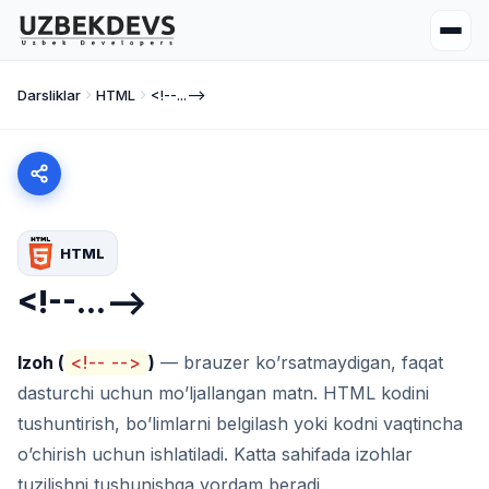
Darsliklar
HTML
<!--...-->
HTML
<!--...-->
Izoh (
<!-- -->
)
— brauzer ko’rsatmaydigan, faqat
dasturchi uchun mo’ljallangan matn. HTML kodini
tushuntirish, bo’limlarni belgilash yoki kodni vaqtincha
o’chirish uchun ishlatiladi. Katta sahifada izohlar
tuzilishni tushunishga yordam beradi.