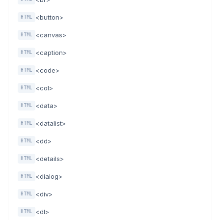
<button>
HTML
<canvas>
HTML
<caption>
HTML
<code>
HTML
<col>
HTML
<data>
HTML
<datalist>
HTML
<dd>
HTML
<details>
HTML
<dialog>
HTML
<div>
HTML
<dl>
HTML