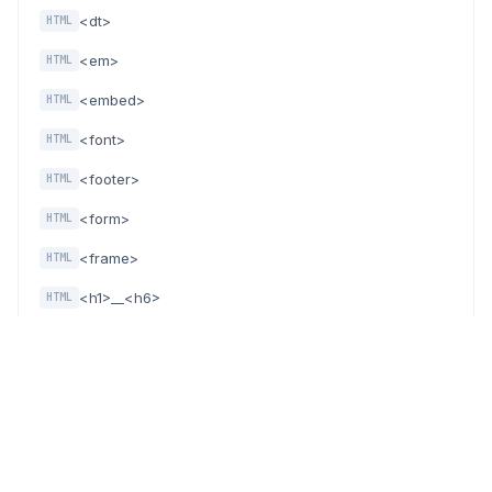
<dt>
HTML
<em>
HTML
<embed>
HTML
<font>
HTML
<footer>
HTML
<form>
HTML
<frame>
HTML
<h1>__<h6>
HTML
<head>
HTML
<header>
HTML
<hr>
HTML
<i>
HTML