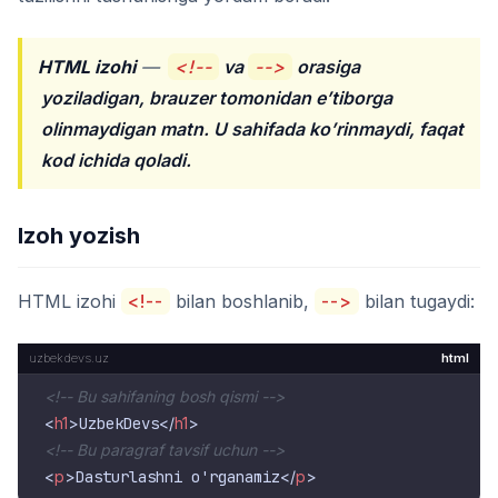
HTML izohi
—
<!--
va
-->
orasiga
yoziladigan, brauzer tomonidan e’tiborga
olinmaydigan matn. U sahifada ko’rinmaydi, faqat
kod ichida qoladi.
Izoh yozish
HTML izohi
<!--
bilan boshlanib,
-->
bilan tugaydi:
html
<!-- Bu sahifaning bosh qismi -->
<
h1
>
UzbekDevs
</
h1
>
<!-- Bu paragraf tavsif uchun -->
<
p
>
Dasturlashni o'rganamiz
</
p
>