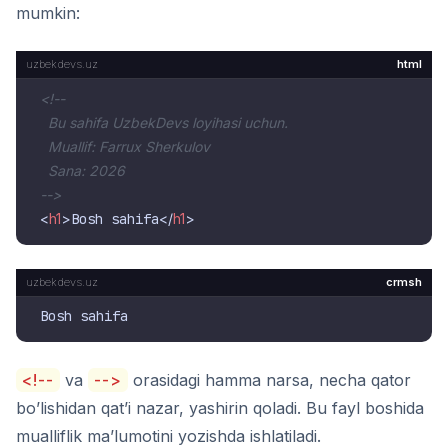
mumkin:
html
<!--

  Bu sahifa UzbekDevs loyihasi uchun.

  Muallif: Farrux Sherkulov

  Sana: 2026

-->
<
h1
>
Bosh sahifa
</
h1
>
crmsh
<!--
va
-->
orasidagi hamma narsa, necha qator
bo’lishidan qat’i nazar, yashirin qoladi. Bu fayl boshida
mualliflik ma’lumotini yozishda ishlatiladi.