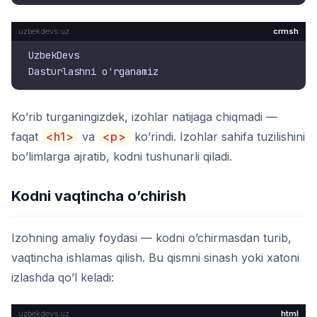
crmsh
UzbekDevs

Ko’rib turganingizdek, izohlar natijaga chiqmadi —
faqat
<h1>
va
<p>
ko’rindi. Izohlar sahifa tuzilishini
bo’limlarga ajratib, kodni tushunarli qiladi.
Kodni vaqtincha o’chirish
Izohning amaliy foydasi — kodni o’chirmasdan turib,
vaqtincha ishlamas qilish. Bu qismni sinash yoki xatoni
izlashda qo’l keladi:
html