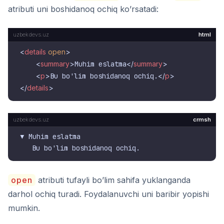
atributi uni boshidanoq ochiq ko’rsatadi:
html
<
details
open
>
<
summary
>
Muhim eslatma
</
summary
>
<
p
>
Bu bo'lim boshidanoq ochiq.
</
p
>
</
details
>
crmsh
▼ Muhim eslatma

open
atributi tufayli bo’lim sahifa yuklanganda
darhol ochiq turadi. Foydalanuvchi uni baribir yopishi
mumkin.