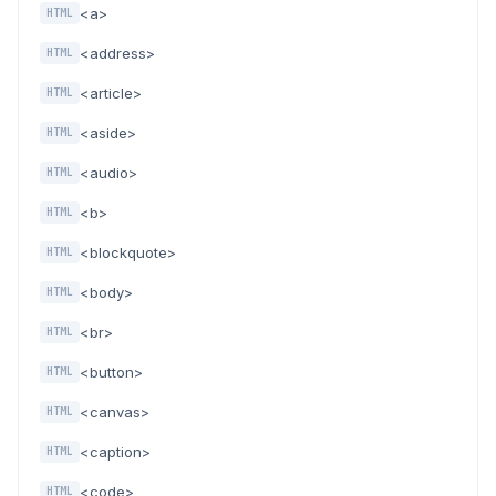
<a>
HTML
<address>
HTML
<article>
HTML
<aside>
HTML
<audio>
HTML
<b>
HTML
<blockquote>
HTML
<body>
HTML
<br>
HTML
<button>
HTML
<canvas>
HTML
<caption>
HTML
<code>
HTML