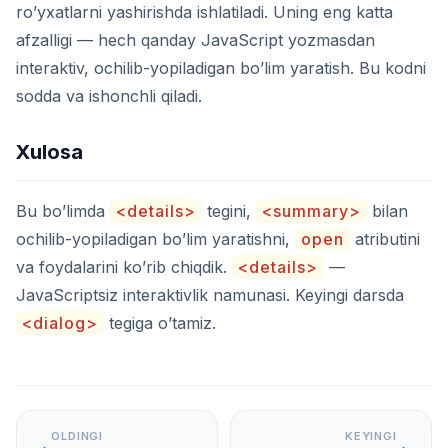
ro’yxatlarni yashirishda ishlatiladi. Uning eng katta
afzalligi — hech qanday JavaScript yozmasdan
interaktiv, ochilib-yopiladigan bo’lim yaratish. Bu kodni
sodda va ishonchli qiladi.
Xulosa
Bu bo’limda
<details>
tegini,
<summary>
bilan
ochilib-yopiladigan bo’lim yaratishni,
open
atributini
va foydalarini ko’rib chiqdik.
<details>
—
JavaScriptsiz interaktivlik namunasi. Keyingi darsda
<dialog>
tegiga o’tamiz.
OLDINGI
KEYINGI