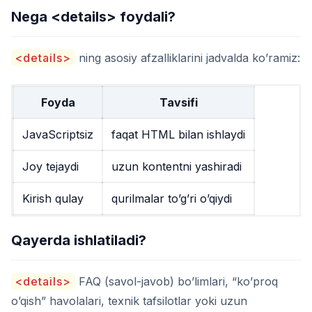
Nega
<details>
foydali?
<details>
ning asosiy afzalliklarini jadvalda ko’ramiz:
Foyda
Tavsifi
JavaScriptsiz
faqat HTML bilan ishlaydi
Joy tejaydi
uzun kontentni yashiradi
Kirish qulay
qurilmalar to’g’ri o’qiydi
Qayerda ishlatiladi?
<details>
FAQ (savol-javob) bo’limlari, “ko’proq
o’qish” havolalari, texnik tafsilotlar yoki uzun