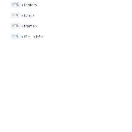
<footer>
HTML
<form>
HTML
<frame>
HTML
<h1>__<h6>
HTML
<head>
HTML
<header>
HTML
<hr>
HTML
<i>
HTML
<iframe>
HTML
<img>
HTML
<input>
HTML