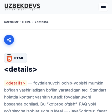
Darsliklar
HTML
<details>
HTML
<details>
<details>
— foydalanuvchi ochib-yopishi mumkin
bo’lgan yashiriladigan bo’lim yaratadigan teg. Standart
holatda kontent yashirin turadi; foydalanuvchi
bosganda ochiladi. Bu “ko’proq o’qish”, FAQ yoki
qo’shimcha izohlar uchun ideal — JavaScriptsiz, faqat