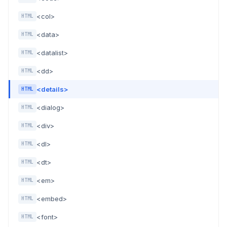
<col>
HTML
<data>
HTML
<datalist>
HTML
<dd>
HTML
<details>
HTML
<dialog>
HTML
<div>
HTML
<dl>
HTML
<dt>
HTML
<em>
HTML
<embed>
HTML
<font>
HTML