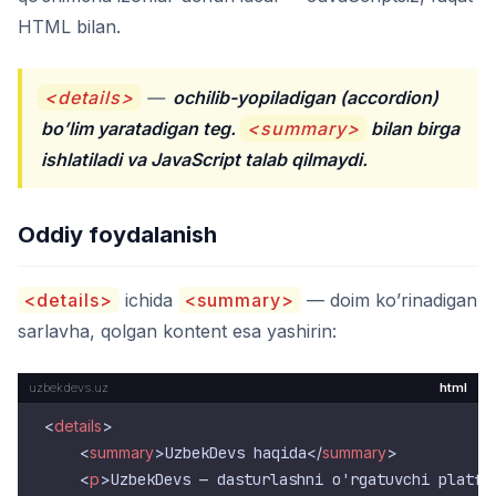
HTML bilan.
<details>
—
ochilib-yopiladigan (accordion)
bo’lim yaratadigan teg.
<summary>
bilan birga
ishlatiladi va JavaScript talab qilmaydi.
Oddiy foydalanish
<details>
ichida
<summary>
— doim ko’rinadigan
sarlavha, qolgan kontent esa yashirin:
html
<
details
>
<
summary
>
UzbekDevs haqida
</
summary
>
<
p
>
UzbekDevs — dasturlashni o'rgatuvchi platfo