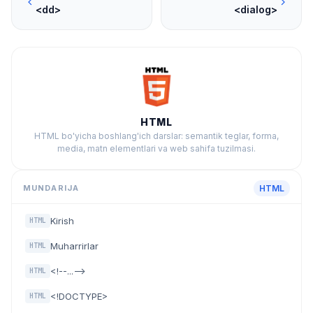
<dd>
<dialog>
HTML
HTML bo'yicha boshlang'ich darslar: semantik teglar, forma,
media, matn elementlari va web sahifa tuzilmasi.
MUNDARIJA
HTML
Kirish
HTML
Muharrirlar
HTML
<!--...-->
HTML
<!DOCTYPE>
HTML