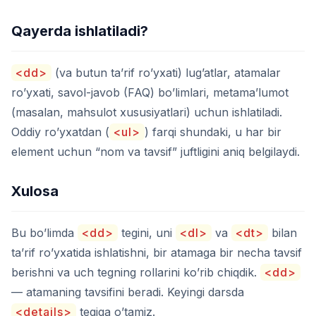
Qayerda ishlatiladi?
<dd>
(va butun ta’rif ro’yxati) lug’atlar, atamalar
ro’yxati, savol-javob (FAQ) bo’limlari, metama’lumot
(masalan, mahsulot xususiyatlari) uchun ishlatiladi.
Oddiy ro’yxatdan (
<ul>
) farqi shundaki, u har bir
element uchun “nom va tavsif” juftligini aniq belgilaydi.
Xulosa
Bu bo’limda
<dd>
tegini, uni
<dl>
va
<dt>
bilan
ta’rif ro’yxatida ishlatishni, bir atamaga bir necha tavsif
berishni va uch tegning rollarini ko’rib chiqdik.
<dd>
— atamaning tavsifini beradi. Keyingi darsda
<details>
tegiga o’tamiz.