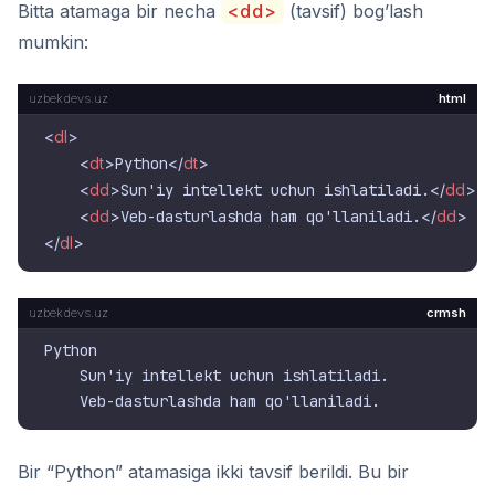
Bitta atamaga bir necha
<dd>
(tavsif) bog’lash
mumkin:
html
<
dl
>
<
dt
>
Python
</
dt
>
<
dd
>
Sun'iy intellekt uchun ishlatiladi.
</
dd
>
<
dd
>
Veb-dasturlashda ham qo'llaniladi.
</
dd
>
</
dl
>
crmsh
Python

    Sun'iy intellekt uchun ishlatiladi.

Bir “Python” atamasiga ikki tavsif berildi. Bu bir