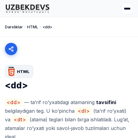
Darsliklar
HTML
<dd>
HTML
<dd>
<dd>
— ta’rif ro’yxatidagi atamaning
tavsifini
belgilaydigan teg. U ko’pincha
<dl>
(ta’rif ro’yxati)
va
<dt>
(atama) teglari bilan birga ishlatiladi. Lug’at,
atamalar ro’yxati yoki savol-javob tuzilmalari uchun
ideal.