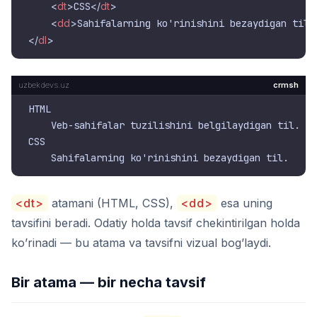
<
dt
>
CSS
</
dt
>
<
dd
>
Sahifalarning ko'rinishini bezaydigan til.
</
dl
>
crmsh
HTML

    Veb-sahifalar tuzilishini belgilaydigan til.

CSS

<dt>
atamani (HTML, CSS),
<dd>
esa uning
tavsifini beradi. Odatiy holda tavsif chekintirilgan holda
ko’rinadi — bu atama va tavsifni vizual bog’laydi.
Bir atama — bir necha tavsif