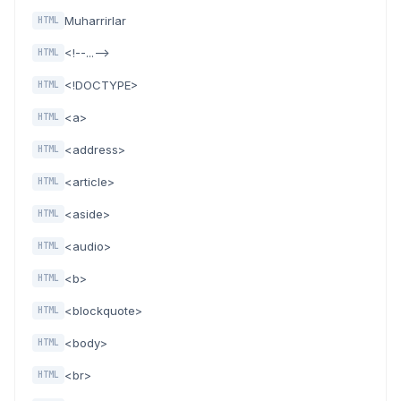
Muharrirlar
HTML
<!--...-->
HTML
<!DOCTYPE>
HTML
<a>
HTML
<address>
HTML
<article>
HTML
<aside>
HTML
<audio>
HTML
<b>
HTML
<blockquote>
HTML
<body>
HTML
<br>
HTML