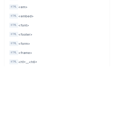
<em>
HTML
<embed>
HTML
<font>
HTML
<footer>
HTML
<form>
HTML
<frame>
HTML
<h1>__<h6>
HTML
<head>
HTML
<header>
HTML
<hr>
HTML
<i>
HTML
<iframe>
HTML