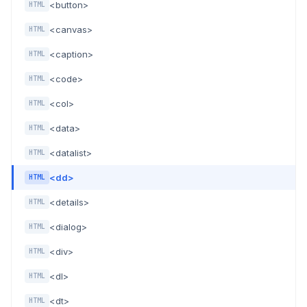
<button>
HTML
<canvas>
HTML
<caption>
HTML
<code>
HTML
<col>
HTML
<data>
HTML
<datalist>
HTML
<dd>
HTML
<details>
HTML
<dialog>
HTML
<div>
HTML
<dl>
HTML
<dt>
HTML