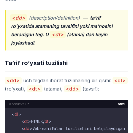
<dd>
(description/definition)
—
ta’rif
ro’yxatida atamaning tavsifini yoki ma’nosini
beradigan teg. U
<dt>
(atama) dan keyin
joylashadi.
Ta’rif ro’yxati tuzilishi
<dd>
uch tegdan iborat tuzilmaning bir qismi:
<dl>
(ro’yxat),
<dt>
(atama),
<dd>
(tavsif):
html
<
dl
>
<
dt
>
HTML
</
dt
>
<
dd
>
Veb-sahifalar tuzilishini belgilaydigan ti