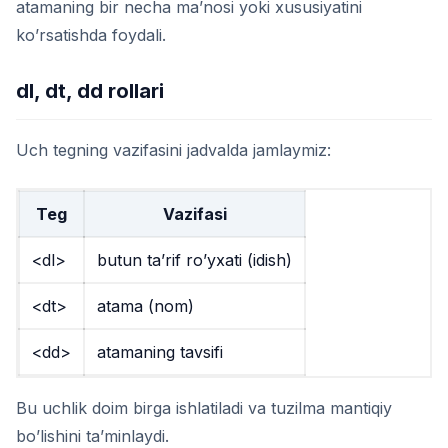
atamaning bir necha ma’nosi yoki xususiyatini
ko’rsatishda foydali.
dl, dt, dd rollari
Uch tegning vazifasini jadvalda jamlaymiz:
Teg
Vazifasi
<dl>
butun ta’rif ro’yxati (idish)
<dt>
atama (nom)
<dd>
atamaning tavsifi
Bu uchlik doim birga ishlatiladi va tuzilma mantiqiy
bo’lishini ta’minlaydi.