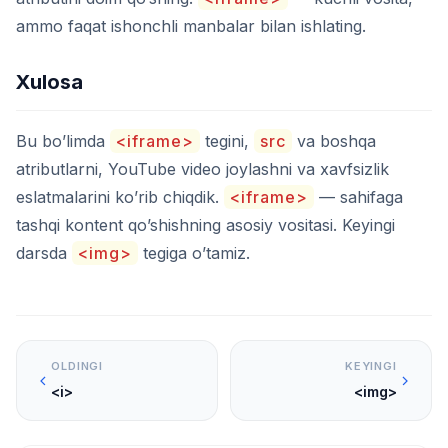
ammo faqat ishonchli manbalar bilan ishlating.
Xulosa
Bu bo’limda
<iframe>
tegini,
src
va boshqa
atributlarni, YouTube video joylashni va xavfsizlik
eslatmalarini ko’rib chiqdik.
<iframe>
— sahifaga
tashqi kontent qo’shishning asosiy vositasi. Keyingi
darsda
<img>
tegiga o’tamiz.
OLDINGI
KEYINGI
<i>
<img>