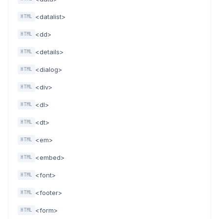
<datalist>
HTML
<dd>
HTML
<details>
HTML
<dialog>
HTML
<div>
HTML
<dl>
HTML
<dt>
HTML
<em>
HTML
<embed>
HTML
<font>
HTML
<footer>
HTML
<form>
HTML