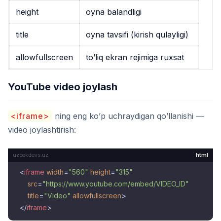
height
oyna balandligi
title
oyna tavsifi (kirish qulayligi)
allowfullscreen
to’liq ekran rejimiga ruxsat
YouTube video joylash
<iframe>
ning eng ko’p uchraydigan qo’llanishi —
video joylashtirish:
html
<
iframe
width
=
"560"
height
=
"315"
src
=
"https://www.youtube.com/embed/VIDEO_ID"
title
=
"Video"
allowfullscreen
>
</
iframe
>