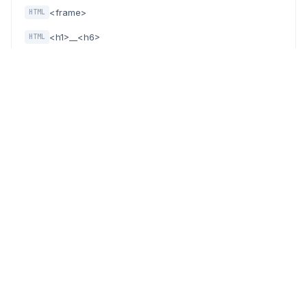
<frame>
HTML
<h1>__<h6>
HTML
<head>
HTML
<header>
HTML
<hr>
HTML
<i>
HTML
<iframe>
HTML
<img>
HTML
<input>
HTML