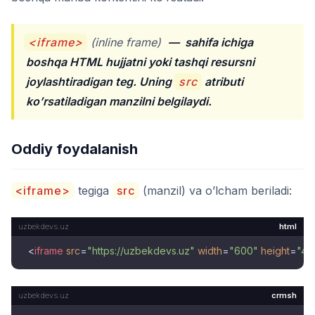
<iframe>
(inline frame)
—
sahifa ichiga
boshqa HTML hujjatni yoki tashqi resursni
joylashtiradigan teg. Uning
src
atributi
ko’rsatiladigan manzilni belgilaydi.
Oddiy foydalanish
<iframe>
tegiga
src
(manzil) va o’lcham beriladi:
html
<
iframe
src
=
"https://uzbekdevs.uz"
width
=
"600"
height
=
"40
crmsh