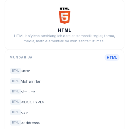
HTML
HTML bo'yicha boshlang'ich darslar: semantik teglar, forma,
media, matn elementlari va web sahifa tuzilmasi.
MUNDARIJA
HTML
Kirish
HTML
Muharrirlar
HTML
<!--...-->
HTML
<!DOCTYPE>
HTML
<a>
HTML
<address>
HTML