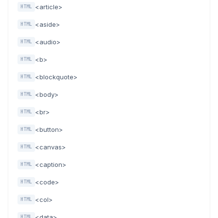
<article>
HTML
<aside>
HTML
<audio>
HTML
<b>
HTML
<blockquote>
HTML
<body>
HTML
<br>
HTML
<button>
HTML
<canvas>
HTML
<caption>
HTML
<code>
HTML
<col>
HTML
<data>
HTML