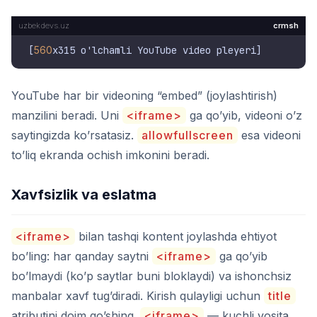
crmsh
[
560
YouTube har bir videoning “embed” (joylashtirish)
manzilini beradi. Uni
<iframe>
ga qo’yib, videoni o’z
saytingizda ko’rsatasiz.
allowfullscreen
esa videoni
to’liq ekranda ochish imkonini beradi.
Xavfsizlik va eslatma
<iframe>
bilan tashqi kontent joylashda ehtiyot
bo’ling: har qanday saytni
<iframe>
ga qo’yib
bo’lmaydi (ko’p saytlar buni bloklaydi) va ishonchsiz
manbalar xavf tug’diradi. Kirish qulayligi uchun
title
atributini doim qo’shing.
<iframe>
— kuchli vosita,