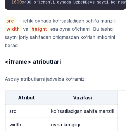
[
600
src
— ichki oynada ko’rsatiladigan sahifa manzili,
width
va
height
esa oyna o’lchami. Bu tashqi
saytni joriy sahifadan chiqmasdan ko’rish imkonini
beradi.
<iframe>
atributlari
Asosiy atributlarni jadvalda ko’ramiz:
Atribut
Vazifasi
src
ko’rsatiladigan sahifa manzili
width
oyna kengligi