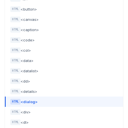
<button>
HTML
<canvas>
HTML
<caption>
HTML
<code>
HTML
<col>
HTML
<data>
HTML
<datalist>
HTML
<dd>
HTML
<details>
HTML
<dialog>
HTML
<div>
HTML
<dl>
HTML