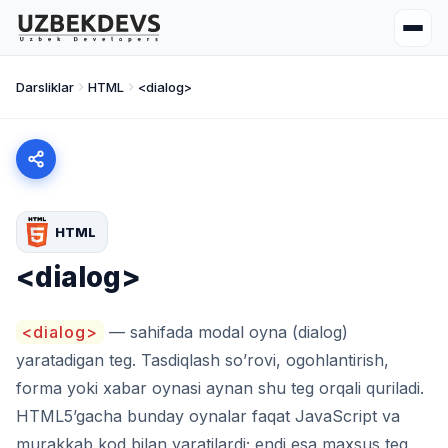
Darsliklar
HTML
<dialog>
HTML
<dialog>
<dialog>
— sahifada modal oyna (dialog)
yaratadigan teg. Tasdiqlash so’rovi, ogohlantirish,
forma yoki xabar oynasi aynan shu teg orqali quriladi.
HTML5’gacha bunday oynalar faqat JavaScript va
murakkab kod bilan yaratilardi; endi esa maxsus teg