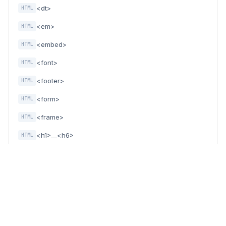
<dt>
HTML
<em>
HTML
<embed>
HTML
<font>
HTML
<footer>
HTML
<form>
HTML
<frame>
HTML
<h1>__<h6>
HTML
<head>
HTML
<header>
HTML
<hr>
HTML
<i>
HTML
HTML