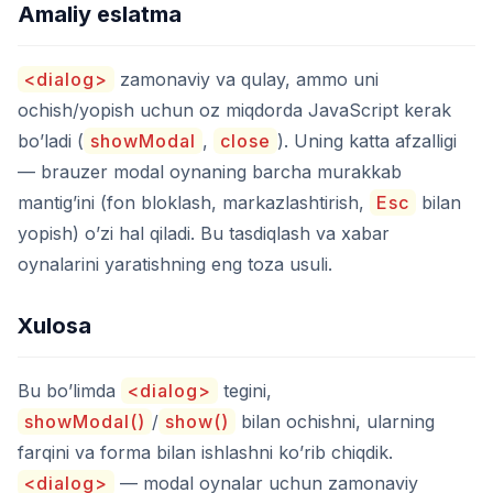
Amaliy eslatma
<dialog>
zamonaviy va qulay, ammo uni
ochish/yopish uchun oz miqdorda JavaScript kerak
bo’ladi (
showModal
,
close
). Uning katta afzalligi
— brauzer modal oynaning barcha murakkab
mantig’ini (fon bloklash, markazlashtirish,
Esc
bilan
yopish) o’zi hal qiladi. Bu tasdiqlash va xabar
oynalarini yaratishning eng toza usuli.
Xulosa
Bu bo’limda
<dialog>
tegini,
showModal()
/
show()
bilan ochishni, ularning
farqini va forma bilan ishlashni ko’rib chiqdik.
<dialog>
— modal oynalar uchun zamonaviy