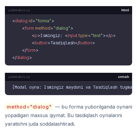
html
<
dialog
id
=
"forma"
>
<
form
method
=
"dialog"
>
<
p
>
Ismingiz: 
<
input
type
=
"text"
>
</
p
>
<
button
>
Tasdiqlash
</
button
>
</
form
>
</
dialog
>
crmsh
method="dialog"
— bu forma yuborilganda oynani
yopadigan maxsus qiymat. Bu tasdiqlash oynalarini
yaratishni juda soddalashtiradi.