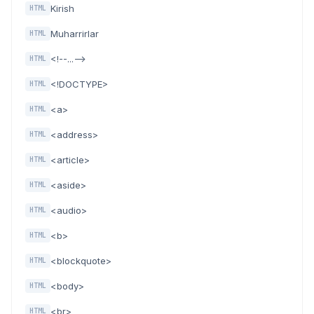
Kirish
HTML
Muharrirlar
HTML
<!--...-->
HTML
<!DOCTYPE>
HTML
<a>
HTML
<address>
HTML
<article>
HTML
<aside>
HTML
<audio>
HTML
<b>
HTML
<blockquote>
HTML
<body>
HTML
<br>
HTML