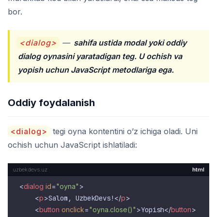
bor.
<dialog>
—
sahifa ustida modal yoki oddiy
dialog oynasini yaratadigan teg. U ochish va
yopish uchun JavaScript metodlariga ega.
Oddiy foydalanish
<dialog>
tegi oyna kontentini o’z ichiga oladi. Uni
ochish uchun JavaScript ishlatiladi:
html
<
dialog
id
=
"oyna"
>
<
p
>
Salom, UzbekDevs!
</
p
>
<
button
onclick
=
"oyna.close()"
>
Yopish
</
button
>