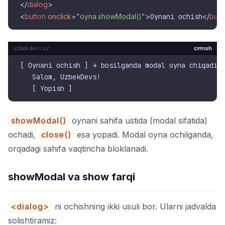
</
dialog
>
<
button
onclick
=
"oyna.showModal()"
>
Oynani ochish
</
butt
crmsh
[ Oynani ochish ] → bosilganda modal oyna chiqadi:

   Salom, UzbekDevs!

showModal()
oynani sahifa ustida (modal sifatida)
ochadi,
close()
esa yopadi. Modal oyna ochilganda,
orqadagi sahifa vaqtincha bloklanadi.
showModal va show farqi
<dialog>
ni ochishning ikki usuli bor. Ularni jadvalda
solishtiramiz: