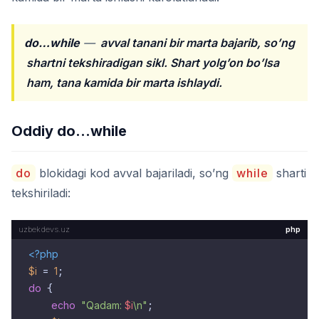
do…while
—
avval tanani bir marta bajarib, so’ng
shartni tekshiradigan sikl. Shart yolg’on bo’lsa
ham, tana kamida bir marta ishlaydi.
Oddiy do…while
do
blokidagi kod avval bajariladi, so’ng
while
sharti
tekshiriladi:
php
<?php
$i
 = 
1
do
 {

echo
"Qadam: 
$i
\n"
;
