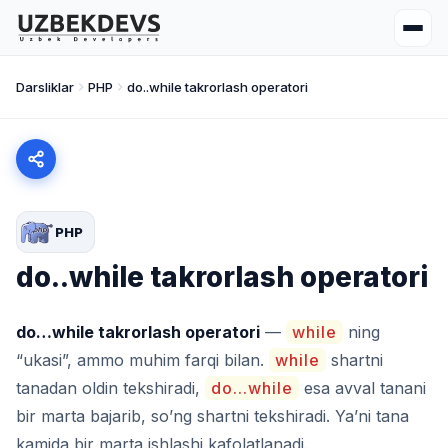
Darsliklar
PHP
do..while takrorlash operatori
PHP
do..while takrorlash operatori
do…while takrorlash operatori
—
while
ning
“ukasi”, ammo muhim farqi bilan.
while
shartni
tanadan oldin tekshiradi,
do...while
esa avval tanani
bir marta bajarib, so’ng shartni tekshiradi. Ya’ni tana
kamida bir marta ishlashi kafolatlanadi.