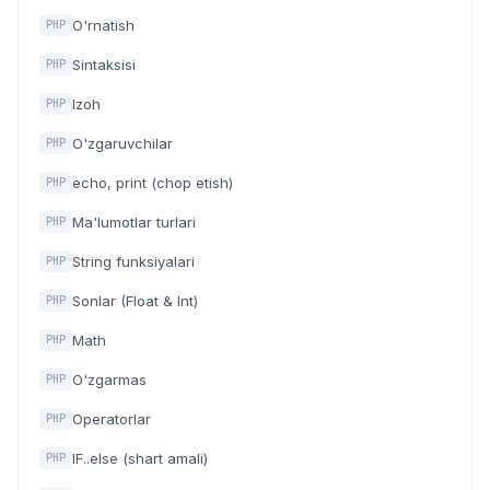
O'rnatish
PHP
Sintaksisi
PHP
Izoh
PHP
O'zgaruvchilar
PHP
echo, print (chop etish)
PHP
Ma'lumotlar turlari
PHP
String funksiyalari
PHP
Sonlar (Float & Int)
PHP
Math
PHP
O'zgarmas
PHP
Operatorlar
PHP
IF..else (shart amali)
PHP