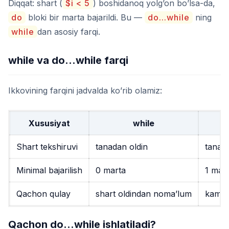
Diqqat: shart (
$i < 5
) boshidanoq yolg’on bo’lsa-da,
do
bloki bir marta bajarildi. Bu —
do...while
ning
while
dan asosiy farqi.
while va do…while farqi
Ikkovining farqini jadvalda ko’rib olamiz:
Xususiyat
while
Shart tekshiruvi
tanadan oldin
tanad
Minimal bajarilish
0 marta
1 mar
Qachon qulay
shart oldindan noma’lum
kamida
Qachon do…while ishlatiladi?