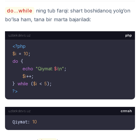
do...while
ning tub farqi: shart boshidanoq yolg’on
bo’lsa ham, tana bir marta bajariladi:
php
<?php
$i
 = 
10
do
 {

echo
"Qiymat: 
$i
\n"
;

$i
++;

} 
while
 (
$i
 < 
5
?>
crmsh
Qiymat: 
10