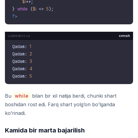
$i
++;

} 
while
 (
$i
 <= 
5
?>
crmsh
Qadam: 
1
Qadam: 
2
Qadam: 
3
Qadam: 
4
Qadam: 
5
Bu
while
bilan bir xil natija berdi, chunki shart
boshidan rost edi. Farq shart yolg’on bo’lganda
ko’rinadi.
Kamida bir marta bajarilish