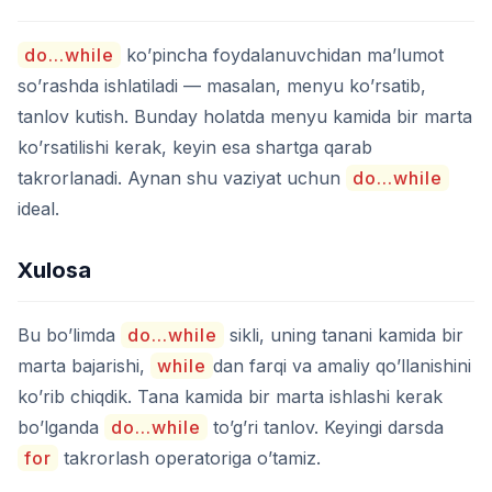
do...while
ko’pincha foydalanuvchidan ma’lumot
so’rashda ishlatiladi — masalan, menyu ko’rsatib,
tanlov kutish. Bunday holatda menyu kamida bir marta
ko’rsatilishi kerak, keyin esa shartga qarab
takrorlanadi. Aynan shu vaziyat uchun
do...while
ideal.
Xulosa
Bu bo’limda
do...while
sikli, uning tanani kamida bir
marta bajarishi,
while
dan farqi va amaliy qo’llanishini
ko’rib chiqdik. Tana kamida bir marta ishlashi kerak
bo’lganda
do...while
to’g’ri tanlov. Keyingi darsda
for
takrorlash operatoriga o’tamiz.