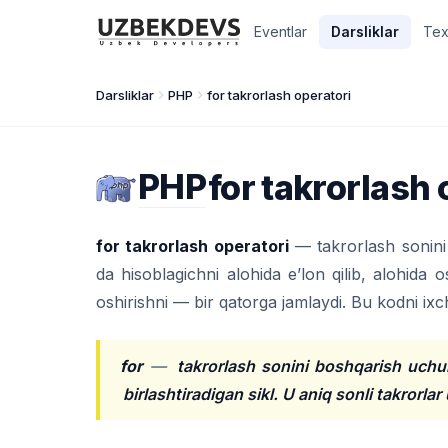
Eventlar
Darsliklar
Tex
Darsliklar
PHP
for takrorlash operatori
PHP
for takrorlash 
for takrorlash operatori
— takrorlash sonini 
da hisoblagichni alohida e’lon qilib, alohida 
oshirishni — bir qatorga jamlaydi. Bu kodni ixch
for
—
takrorlash sonini boshqarish uchu
birlashtiradigan sikl. U aniq sonli takrorlar