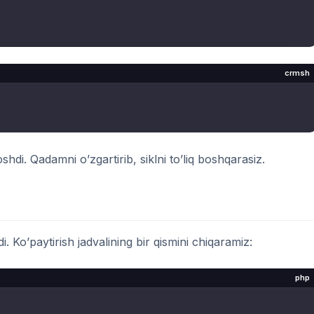
crmsh
 oshdi. Qadamni o’zgartirib, siklni to’liq boshqarasiz.
adi. Ko’paytirish jadvalining bir qismini chiqaramiz:
php