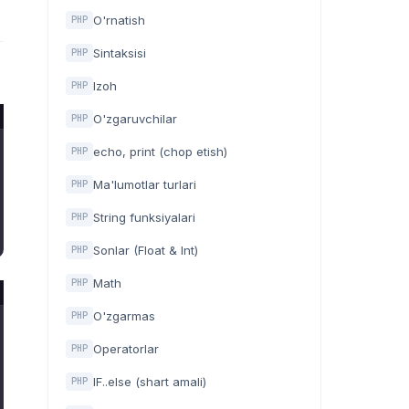
O'rnatish
PHP
Sintaksisi
PHP
Izoh
PHP
O'zgaruvchilar
PHP
echo, print (chop etish)
PHP
Ma'lumotlar turlari
PHP
String funksiyalari
PHP
Sonlar (Float & Int)
PHP
Math
PHP
O'zgarmas
PHP
Operatorlar
PHP
IF..else (shart amali)
PHP