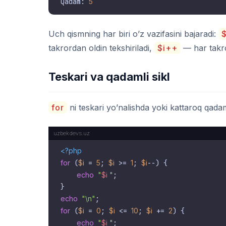
Qadam: 
5
Uch qismning har biri o’z vazifasini bajaradi:
$
takrordan oldin tekshiriladi,
$i++
— har takro
Teskari va qadamli sikl
for
ni teskari yo’nalishda yoki kattaroq qad
<?php
for
 (
$i
 = 
5
; 
$i
 >= 
1
; 
$i
--) {

echo
"
$i
 "
;

echo
"\n"
for
 (
$i
 = 
0
; 
$i
 <= 
10
; 
$i
 += 
2
) {

echo
"
$i
 "
;
