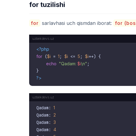
for tuzilishi
for
sarlavhasi uch qismdan iborat:
for (bos
<?php
for
 (
$i
 = 
1
; 
$i
 <= 
5
; 
$i
++) {

echo
"Qadam: 
$i
\n"
;

?>
Qadam: 
1
Qadam: 
2
Qadam: 
3
Qadam: 
4