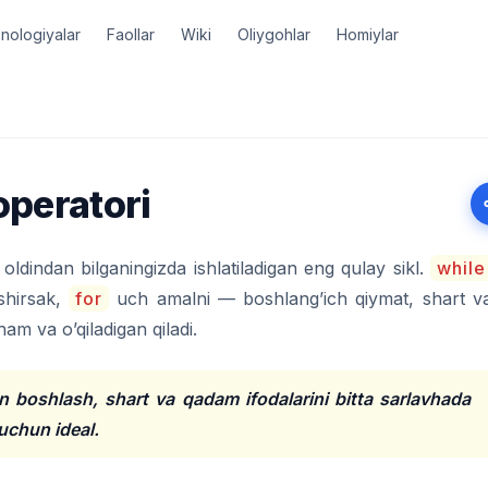
nologiyalar
Faollar
Wiki
Oliygohlar
Homiylar
operatori
oldindan bilganingizda ishlatiladigan eng qulay sikl.
while
oshirsak,
for
uch amalni — boshlang’ich qiymat, shart v
am va o’qiladigan qiladi.
n boshlash, shart va qadam ifodalarini bitta sarlavhada
 uchun ideal.