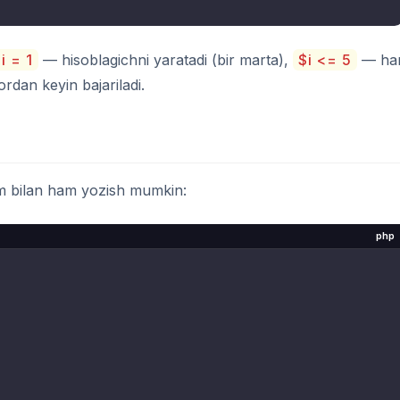
i = 1
— hisoblagichni yaratadi (bir marta),
$i <= 5
— ha
rdan keyin bajariladi.
am bilan ham yozish mumkin:
php