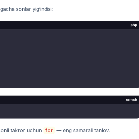
acha sonlar yig’indisi:
php
crmsh
 sonli takror uchun
for
— eng samarali tanlov.