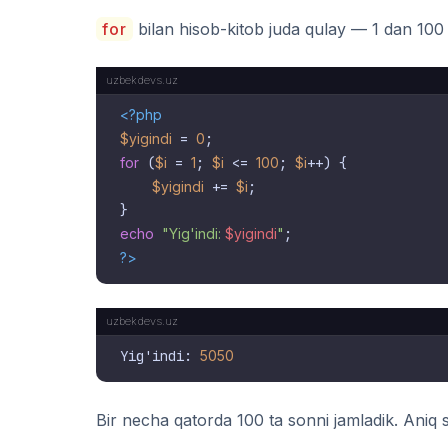
for
bilan hisob-kitob juda qulay — 1 dan 100 g
<?php
$yigindi
 = 
0
for
 (
$i
 = 
1
; 
$i
 <= 
100
; 
$i
++) {

$yigindi
 += 
$i
;

echo
"Yig'indi: 
$yigindi
"
?>
Yig'indi: 
5050
Bir necha qatorda 100 ta sonni jamladik. Aniq