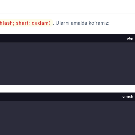
hlash; shart; qadam)
. Ularni amalda ko’ramiz:
php
crmsh