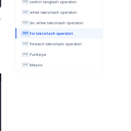
switch tanglash operatori
PHP
while takrorlash operatori
PHP
r
do..while takrorlash operatori
PHP
for takrorlash operatori
PHP
foreach takrorlash operatori
PHP
Funksiya
PHP
Massiv
PHP