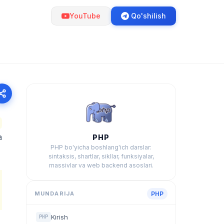
YouTube
Qo'shilish
a
PHP
PHP bo'yicha boshlang'ich darslar:
sintaksis, shartlar, sikllar, funksiyalar,
massivlar va web backend asoslari.
MUNDARIJA
PHP
Kirish
PHP