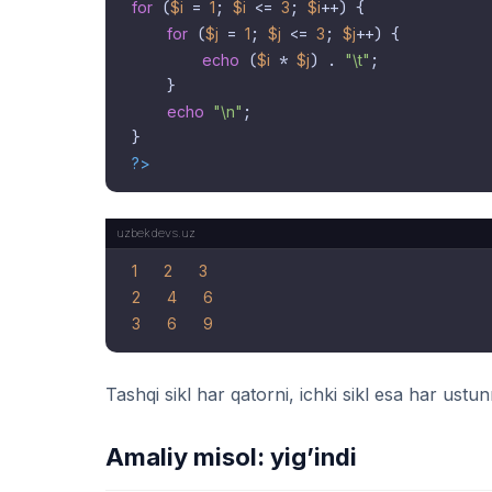
for
 (
$i
 = 
1
; 
$i
 <= 
3
; 
$i
++) {

for
 (
$j
 = 
1
; 
$j
 <= 
3
; 
$j
++) {

echo
 (
$i
 * 
$j
) . 
"\t"
;

    }

echo
"\n"
;

?>
1
2
3
2
4
6
3
6
9
Tashqi sikl har qatorni, ichki sikl esa har ustu
Amaliy misol: yig’indi