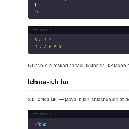
?>
5
4
3
2
1
0
2
4
6
8
10
Birinchi sikl teskari sanadi, ikkinchisi ikkitadan
Ichma-ich for
Sikl ichida sikl — jadval bilan ishlashda ishlatil
<?php