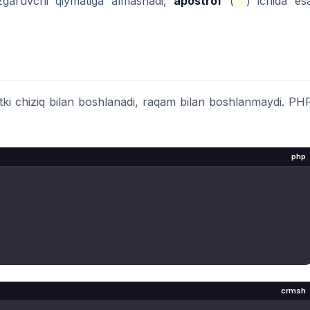
’zgaruvchi qiymatiga almashadi,
apostrof
(
'
) ichida es
tki chiziq bilan boshlanadi, raqam bilan boshlanmaydi. PH
php
crmsh