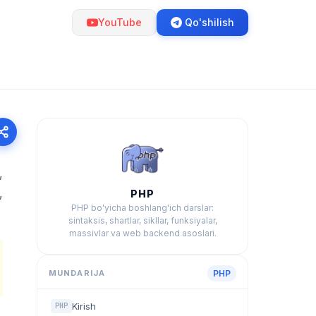
YouTube
Qo'shilish
,
,
PHP
PHP bo'yicha boshlang'ich darslar:
sintaksis, shartlar, sikllar, funksiyalar,
massivlar va web backend asoslari.
MUNDARIJA
PHP
Kirish
PHP