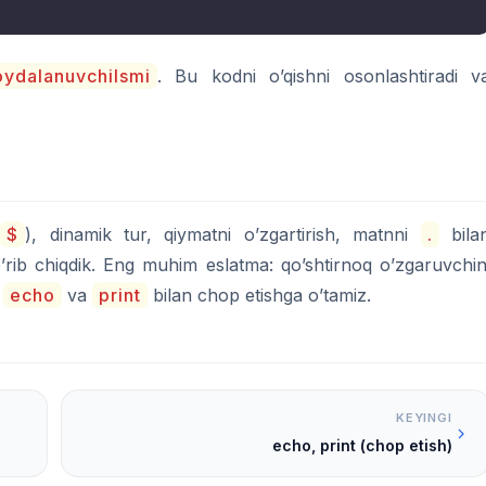
oydalanuvchiIsmi
. Bu kodni o’qishni osonlashtiradi v
(
$
), dinamik tur, qiymatni o’zgartirish, matnni
.
bila
ko’rib chiqdik. Eng muhim eslatma: qo’shtirnoq o’zgaruvchin
a
echo
va
print
bilan chop etishga o’tamiz.
KEYINGI
echo, print (chop etish)