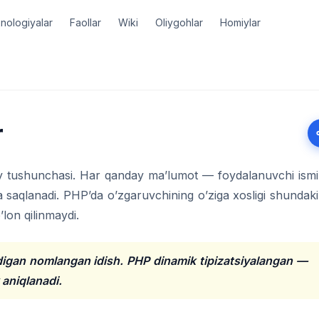
nologiyalar
Faollar
Wiki
Oliygohlar
Homiylar
r
 tushunchasi. Har qanday ma’lumot — foydalanuvchi ismi
a saqlanadi. PHP’da o’zgaruvchining o’ziga xosligi shundaki
’lon qilinmaydi.
digan nomlangan idish. PHP dinamik tipizatsiyalangan —
 aniqlanadi.