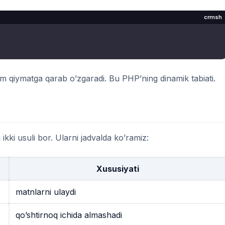
crmsh
ham qiymatga qarab o’zgaradi. Bu PHP’ning dinamik tabiati.
ikki usuli bor. Ularni jadvalda ko’ramiz:
Xususiyati
matnlarni ulaydi
qo’shtirnoq ichida almashadi