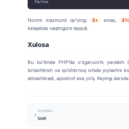
Nomni mazmunli qo’ying:
$x
emas,
$f
kelajakda vaqtingizni tejaydi.
Xulosa
Bu bo’limda PHP’da o’zgaruvchi yaratish 
birlashtirish va qo’shtirnoq ichida joylashni 
almashtiradi, apostrof esa yo’q. Keyingi darsd
OLDINGI
Izoh