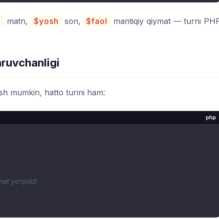
m
matn,
$yosh
son,
$faol
mantiqiy qiymat — turni PH
aruvchanligi
ish mumkin, hatto turini ham:
php
mat yo'qoldi