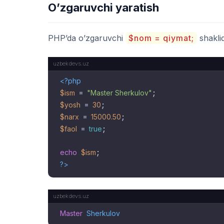
O’zgaruvchi yaratish
PHP’da o’zgaruvchi
$nom = qiymat;
shaklid
<?php
$ism
 = 
"Master Sherkulov"
$yosh
 = 
30
$narx
 = 
15000.50
$faol
 = 
true
;

echo
$ism
?>
Master
Sherkulov