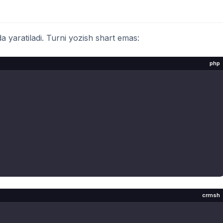
a yaratiladi. Turni yozish shart emas:
php
crmsh