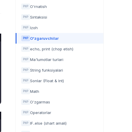
O'rnatish
PHP
Sintaksisi
PHP
Izoh
PHP
O'zgaruvchilar
PHP
echo, print (chop etish)
PHP
Ma'lumotlar turlari
PHP
String funksiyalari
PHP
Sonlar (Float & Int)
PHP
Math
PHP
O'zgarmas
PHP
Operatorlar
PHP
IF..else (shart amali)
PHP