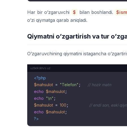
Har bir o’zgaruvchi
$
bilan boshlandi.
$is
o’zi qiymatga qarab aniqladi.
Qiymatni o’zgartirish va tur o’zg
O’zgaruvchining qiymatini istagancha o’zgartir
<?php
$mahsulot
 = 
"Telefon"
;   
// hozir matn
echo
$mahsulot
echo
"\n"
$mahsulot
 = 
100
;         
// endi son, eski qiy
echo
$mahsulot
?>