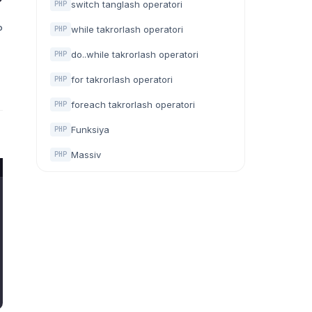
switch tanglash operatori
PHP
P
while takrorlash operatori
PHP
do..while takrorlash operatori
PHP
for takrorlash operatori
PHP
foreach takrorlash operatori
PHP
Funksiya
PHP
Massiv
PHP