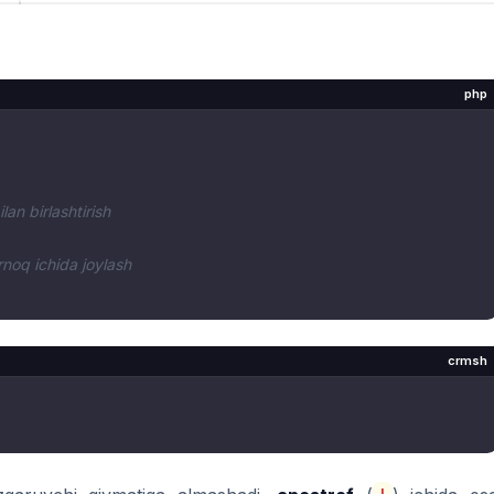
php
lan birlashtirish
irnoq ichida joylash
crmsh