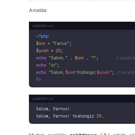
Amalda:
<?php
$ism
 = 
"Farrux"
$yosh
 = 
26
echo
"Salom, "
 . 
$ism
 . 
"!"
;       
// nuqta bi
echo
"\n"
echo
"Salom, 
$ism
! Yoshingiz 
$yosh
."
; 
// qo'sht
?>
Salom, Farrux!

Salom, Farrux! Yoshingiz 
26