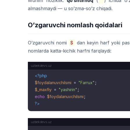
Muhim noziklik:
qo’shtirnoq
(
"
) ichida o
almashmaydi — u so’zma-so’z chiqadi.
O’zgaruvchi nomlash qoidalari
O’zgaruvchi nomi
$
dan keyin harf yoki pas
nomlarda katta-kichik harfni farqlaydi:
<?php
$foydalanuvchiIsmi
 = 
"Farrux"
$_maxfiy
 = 
"yashirin"
echo
$foydalanuvchiIsmi
?>