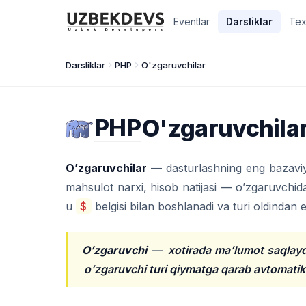
Eventlar
Darsliklar
Tex
Darsliklar
PHP
O'zgaruvchilar
PHP
O'zgaruvchila
O’zgaruvchilar
— dasturlashning eng bazaviy
mahsulot narxi, hisob natijasi — o’zgaruvchid
u
$
belgisi bilan boshlanadi va turi oldindan e
O’zgaruvchi
—
xotirada ma’lumot saqlay
o’zgaruvchi turi qiymatga qarab avtomatik