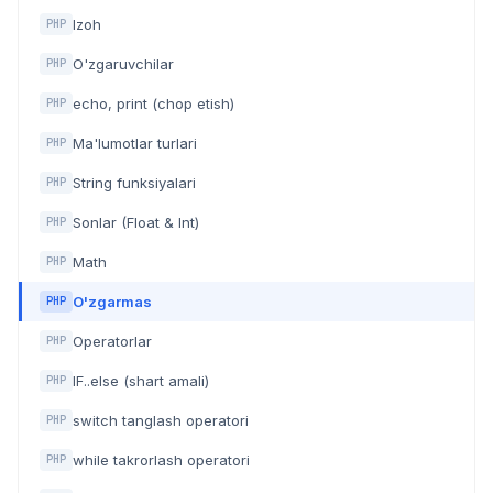
Izoh
PHP
O'zgaruvchilar
PHP
echo, print (chop etish)
PHP
Ma'lumotlar turlari
PHP
String funksiyalari
PHP
Sonlar (Float & Int)
PHP
Math
PHP
O'zgarmas
PHP
Operatorlar
PHP
IF..else (shart amali)
PHP
switch tanglash operatori
PHP
while takrorlash operatori
PHP