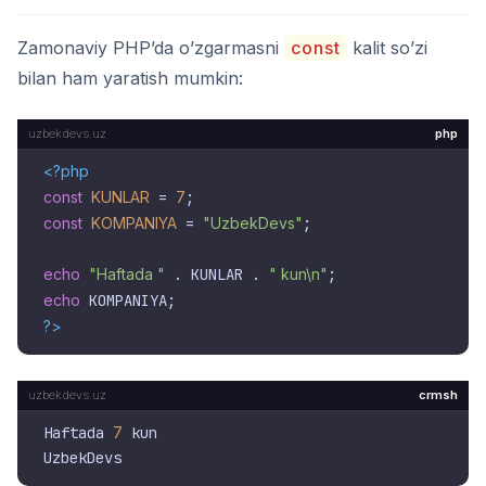
Zamonaviy PHP’da o’zgarmasni
const
kalit so’zi
bilan ham yaratish mumkin:
php
<?php
const
KUNLAR
 = 
7
const
KOMPANIYA
 = 
"UzbekDevs"
;

echo
"Haftada "
 . KUNLAR . 
" kun\n"
echo
?>
crmsh
Haftada 
7
 kun
