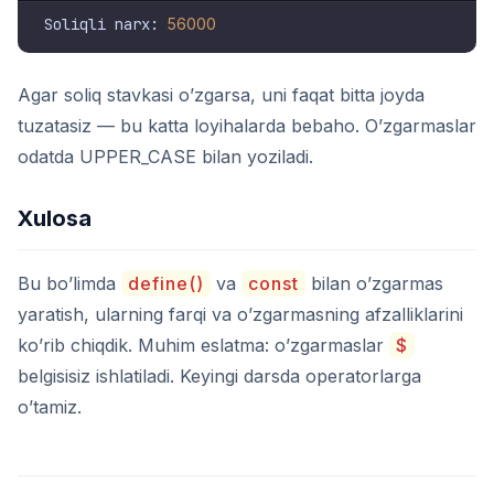
Soliqli narx: 
56000
Agar soliq stavkasi o’zgarsa, uni faqat bitta joyda
tuzatasiz — bu katta loyihalarda bebaho. O’zgarmaslar
odatda UPPER_CASE bilan yoziladi.
Xulosa
Bu bo’limda
define()
va
const
bilan o’zgarmas
yaratish, ularning farqi va o’zgarmasning afzalliklarini
ko’rib chiqdik. Muhim eslatma: o’zgarmaslar
$
belgisisiz ishlatiladi. Keyingi darsda operatorlarga
o’tamiz.