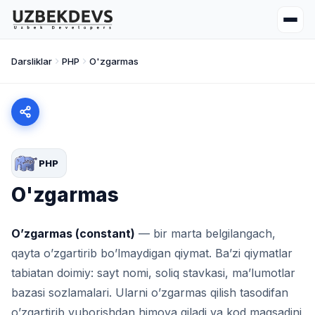
Darsliklar
PHP
O'zgarmas
PHP
O'zgarmas
O’zgarmas (constant)
— bir marta belgilangach,
qayta o’zgartirib bo’lmaydigan qiymat. Ba’zi qiymatlar
tabiatan doimiy: sayt nomi, soliq stavkasi, ma’lumotlar
bazasi sozlamalari. Ularni o’zgarmas qilish tasodifan
o’zgartirib yuborishdan himoya qiladi va kod maqsadini