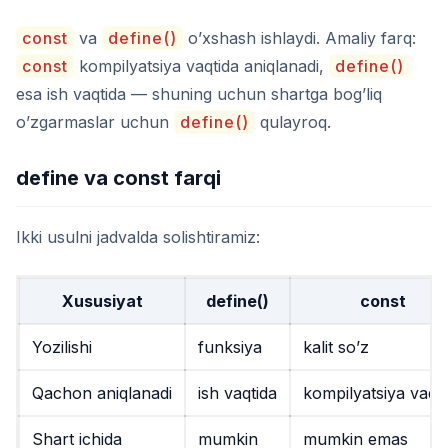
const
va
define()
o’xshash ishlaydi. Amaliy farq:
const
kompilyatsiya vaqtida aniqlanadi,
define()
esa ish vaqtida — shuning uchun shartga bog’liq
o’zgarmaslar uchun
define()
qulayroq.
define va const farqi
Ikki usulni jadvalda solishtiramiz:
Xususiyat
define()
const
Yozilishi
funksiya
kalit so’z
Qachon aniqlanadi
ish vaqtida
kompilyatsiya vaqti
Shart ichida
mumkin
mumkin emas