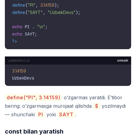
define
(
"PI"
, 
3.14159
define
(
"SAYT"
, 
"UzbekDevs"
);

echo
 PI . 
"\n"
echo
?>
crmsh
3.14159
define("PI", 3.14159)
o’zgarmas yaratdi. E’tibor
bering: o’zgarmasga murojaat qilishda
$
yozilmaydi
— shunchaki
PI
yoki
SAYT
.
const bilan yaratish