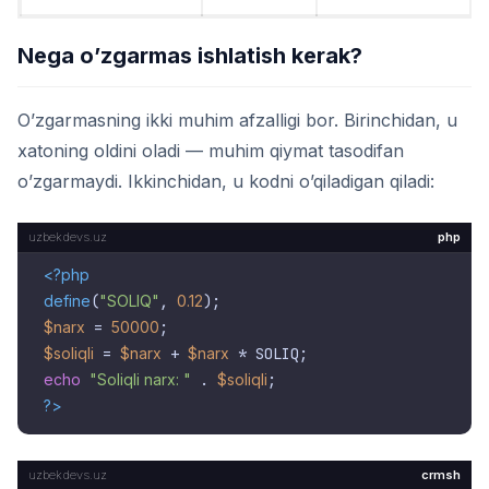
Nega o’zgarmas ishlatish kerak?
O’zgarmasning ikki muhim afzalligi bor. Birinchidan, u
xatoning oldini oladi — muhim qiymat tasodifan
o’zgarmaydi. Ikkinchidan, u kodni o’qiladigan qiladi:
php
<?php
define
(
"SOLIQ"
, 
0.12
$narx
 = 
50000
$soliqli
 = 
$narx
 + 
$narx
echo
"Soliqli narx: "
 . 
$soliqli
?>
crmsh