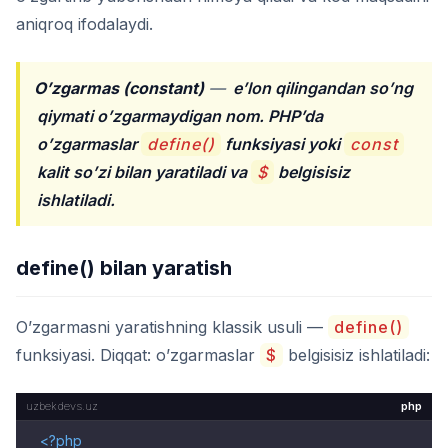
aniqroq ifodalaydi.
O’zgarmas (constant)
—
e’lon qilingandan so’ng
qiymati o’zgarmaydigan nom. PHP’da
o’zgarmaslar
define()
funksiyasi yoki
const
kalit so’zi bilan yaratiladi va
$
belgisisiz
ishlatiladi.
define() bilan yaratish
O’zgarmasni yaratishning klassik usuli —
define()
funksiyasi. Diqqat: o’zgarmaslar
$
belgisisiz ishlatiladi:
php
<?php