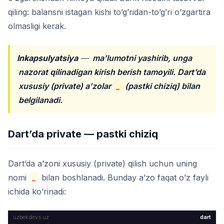
qiling: balansni istagan kishi to’g’ridan-to’g’ri o’zgartira
olmasligi kerak.
Inkapsulyatsiya
—
ma’lumotni yashirib, unga
nazorat qilinadigan kirish berish tamoyili. Dart’da
xususiy (private) a’zolar
_
(pastki chiziq) bilan
belgilanadi.
Dart’da private — pastki chiziq
Dart’da a’zoni xususiy (private) qilish uchun uning
nomi
_
bilan boshlanadi. Bunday a’zo faqat o’z fayli
ichida ko’rinadi:
dart