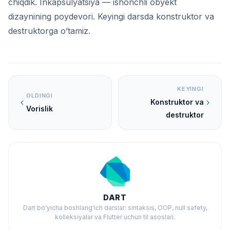
chiqdik. Inkapsulyatsiya — ishonchli obyekt
dizaynining poydevori. Keyingi darsda konstruktor va
destruktorga o’tamiz.
KEYINGI
OLDINGI
Konstruktor va
Vorislik
destruktor
DART
Dart bo'yicha boshlang'ich darslar: sintaksis, OOP, null safety,
kolleksiyalar va Flutter uchun til asoslari.