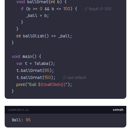
void
 ballOrnat(
int
 b) {

if
 (b >= 
0
 && b <= 
100
) {   
// faqat 0-100
      _ball = b;

    }

  }

int
 ballOlish() => _ball;

}

void
 main() {

var
 t = Talaba();

  t.ballOrnat(
95
);

  t.ballOrnat(
150
);   
// rad etiladi
print
(
"Ball: 
${t.ballOlish()}
"
);

crmsh
Ball: 
95