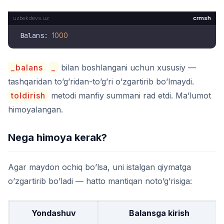
crmsh
Balans: 
1000
_balans
_
bilan boshlangani uchun xususiy —
tashqaridan to’g’ridan-to’g’ri o’zgartirib bo’lmaydi.
toldirish
metodi manfiy summani rad etdi. Ma’lumot
himoyalangan.
Nega himoya kerak?
Agar maydon ochiq bo’lsa, uni istalgan qiymatga
o’zgartirib bo’ladi — hatto mantiqan noto’g’risiga:
Yondashuv
Balansga kirish