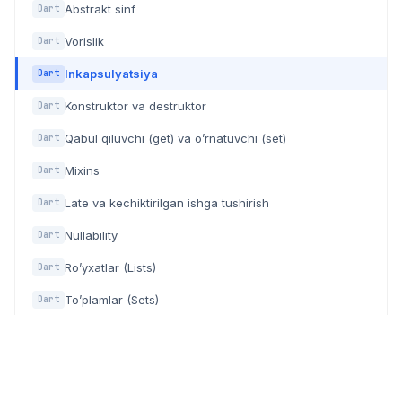
Abstrakt sinf
Dart
Vorislik
Dart
Inkapsulyatsiya
Dart
Konstruktor va destruktor
Dart
Qabul qiluvchi (get) va o’rnatuvchi (set)
Dart
Mixins
Dart
Late va kechiktirilgan ishga tushirish
Dart
Nullability
Dart
Ro’yxatlar (Lists)
Dart
To’plamlar (Sets)
Dart
Lug’atlar (Maps)
Dart
Kortejlar (Tuples)
Dart
Takrorlanuvchilar (Iterables)
Dart