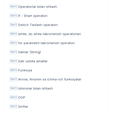
Operatorlar bilan ishlash
Dart
If - Shart operatori
Dart
Switch Tanlash operatori
Dart
while, do while takrorlanish operatorlari
Dart
for parametrli takrorlanish operatori
Dart
Satrlar (String)
Dart
Satr ustida amallar
Dart
Funksiya
Dart
Arrow, Anonim va ichma-ich funksiyalar
Dart
Istisnolar bilan ishlash
Dart
OOP
Dart
Sinflar
Dart