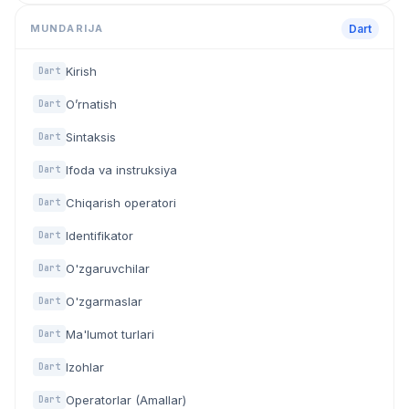
MUNDARIJA
Dart
Kirish
Dart
O’rnatish
Dart
Sintaksis
Dart
Ifoda va instruksiya
Dart
Chiqarish operatori
Dart
Identifikator
Dart
O'zgaruvchilar
Dart
O'zgarmaslar
Dart
Ma'lumot turlari
Dart
Izohlar
Dart
Operatorlar (Amallar)
Dart