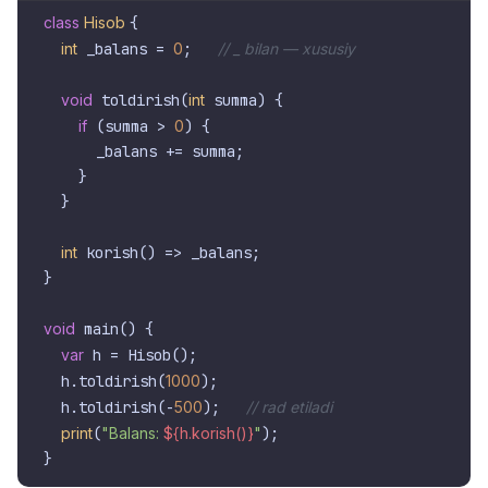
class
Hisob
{

int
 _balans = 
0
;   
// _ bilan — xususiy
void
 toldirish(
int
 summa) {

if
 (summa > 
0
) {

      _balans += summa;

    }

  }

int
 korish() => _balans;

}

void
 main() {

var
 h = Hisob();

  h.toldirish(
1000
);

  h.toldirish(-
500
);   
// rad etiladi
print
(
"Balans: 
${h.korish()}
"
);
