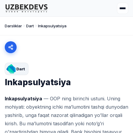
Darsliklar
Dart
Inkapsulyatsiya
Dart
Inkapsulyatsiya
Inkapsulyatsiya
— OOP ning birinchi ustuni. Uning
mohiyati: obyektning ichki ma’lumotini tashqi dunyodan
yashirib, unga faqat nazorat qilinadigan yo’llar orqali
kirish. Bu ma’lumotni tasodifan yoki noto’g’ri
o’zgartirishdan himoya qiladi. Bank hisobini tasavvur