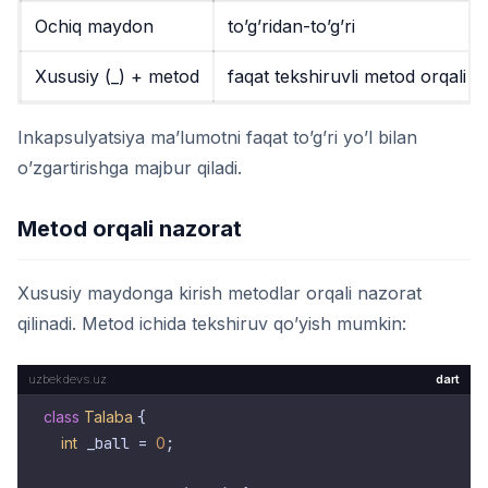
Ochiq maydon
to’g’ridan-to’g’ri
Xususiy (
_
) + metod
faqat tekshiruvli metod orqali
Inkapsulyatsiya ma’lumotni faqat to’g’ri yo’l bilan
o’zgartirishga majbur qiladi.
Metod orqali nazorat
Xususiy maydonga kirish metodlar orqali nazorat
qilinadi. Metod ichida tekshiruv qo’yish mumkin:
dart
class
Talaba
{

int
 _ball = 
0
;
