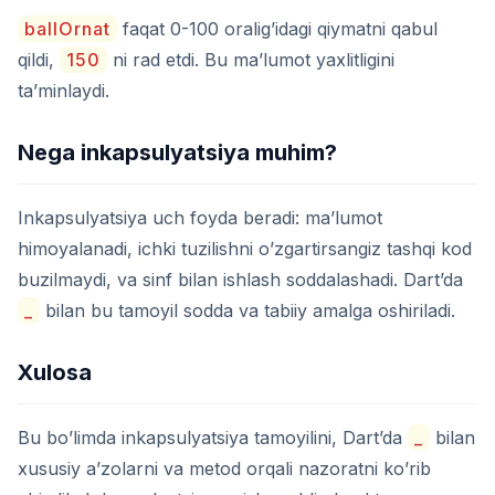
ballOrnat
faqat 0-100 oralig’idagi qiymatni qabul
qildi,
150
ni rad etdi. Bu ma’lumot yaxlitligini
ta’minlaydi.
Nega inkapsulyatsiya muhim?
Inkapsulyatsiya uch foyda beradi: ma’lumot
himoyalanadi, ichki tuzilishni o’zgartirsangiz tashqi kod
buzilmaydi, va sinf bilan ishlash soddalashadi. Dart’da
_
bilan bu tamoyil sodda va tabiiy amalga oshiriladi.
Xulosa
Bu bo’limda inkapsulyatsiya tamoyilini, Dart’da
_
bilan
xususiy a’zolarni va metod orqali nazoratni ko’rib