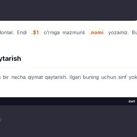
nlar. Endi
.$1
o’rniga mazmunli
.nomi
yozamiz. B
ytarish
bir necha qiymat qaytarish. Ilgari buning uchun sinf yok
dart
q