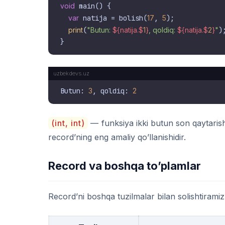
void
 main() {

var
 natija = bolish(
17
, 
5
);

print
(
"Butun: 
${natija.$
1
}
, qoldiq: 
${natija.$
2
}
"
);
Butun: 
3
, qoldiq: 
2
(int, int)
— funksiya ikki butun son qaytarishi
record’ning eng amaliy qo’llanishidir.
Record va boshqa to’plamlar
Record’ni boshqa tuzilmalar bilan solishtiramiz