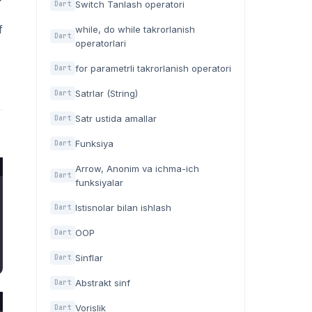
Switch Tanlash operatori
Dart
f
while, do while takrorlanish
Dart
operatorlari
for parametrli takrorlanish operatori
Dart
Satrlar (String)
Dart
Satr ustida amallar
Dart
Funksiya
Dart
Arrow, Anonim va ichma-ich
Dart
funksiyalar
Istisnolar bilan ishlash
Dart
OOP
Dart
Sinflar
Dart
Abstrakt sinf
Dart
Vorislik
Dart