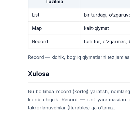
Tuzilma
List
bir turdagi, o’zgaruv
Map
kalit-qiymat
Record
turli tur, o’zgarmas,
Record — kichik, bog’liq qiymatlarni tez jaml
Xulosa
Bu bo’limda record (kortej) yaratish, nomlan
ko’rib chiqdik. Record — sinf yaratmasdan q
takrorlanuvchilar (Iterables) ga o’tamiz.