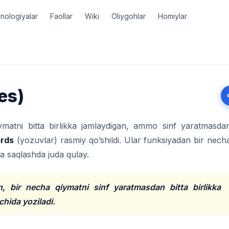
nologiyalar
Faollar
Wiki
Oliygohlar
Homiylar
es)
atni bitta birlikka jamlaydigan, ammo sinf yaratmasda
ords
(yozuvlar) rasmiy qo’shildi. Ular funksiyadan bir nech
ga saqlashda juda qulay.
n, bir necha qiymatni sinf yaratmasdan bitta birlikka
chida yoziladi.