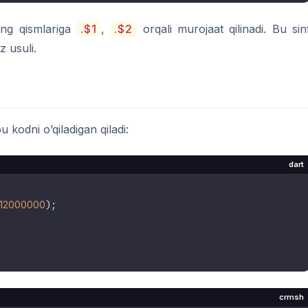
ing qismlariga
.$1
,
.$2
orqali murojaat qilinadi. Bu sin
z usuli.
odni o’qiladigan qiladi:
dart
12000000
);

crmsh