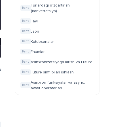
Turlardagi o'zgartirish
Dart
(konvertatsiya)
Fayl
Dart
Json
Dart
Kutubxonalar
Dart
Enumlar
Dart
Asinxronizatsiyaga kirish va Future
Dart
u
Future sinfi bilan ishlash
Dart
Asinxron funksiyalar va async,
Dart
await operatorlari