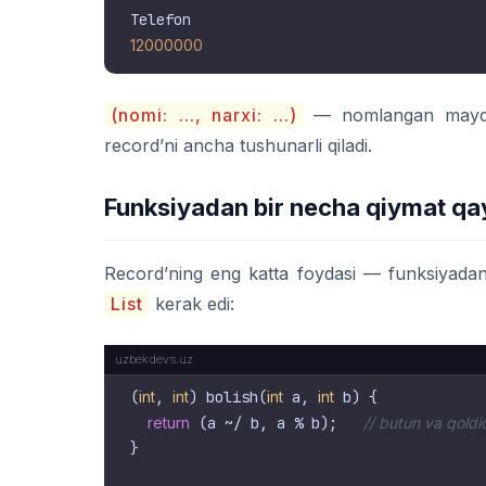
12000000
(nomi: ..., narxi: ...)
— nomlangan maydo
record’ni ancha tushunarli qiladi.
Funksiyadan bir necha qiymat qa
Record’ning eng katta foydasi — funksiyadan 
List
kerak edi:
(
int
, 
int
) bolish(
int
 a, 
int
 b) {

return
 (a ~/ b, a % b);   
// butun va qoldi
}
