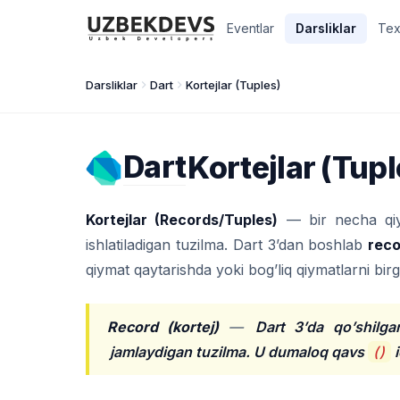
Eventlar
Darsliklar
Tex
Darsliklar
Dart
Kortejlar (Tuples)
Dart
Kortejlar (Tupl
Kortejlar (Records/Tuples)
— bir necha qiym
ishlatiladigan tuzilma. Dart 3’dan boshlab
rec
qiymat qaytarishda yoki bog’liq qiymatlarni bir
Record (kortej)
—
Dart 3’da qo’shilga
jamlaydigan tuzilma. U dumaloq qavs
()
i