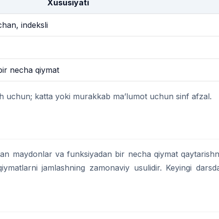
Xususiyati
chan, indeksli
 bir necha qiymat
ash uchun; katta yoki murakkab ma’lumot uchun sinf afzal.
gan maydonlar va funksiyadan bir necha qiymat qaytarishn
iymatlarni jamlashning zamonaviy usulidir. Keyingi darsd