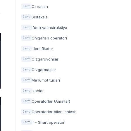
O’rnatish
Dart
Sintaksis
Dart
Ifoda va instruksiya
Dart
Chiqarish operatori
Dart
Identifikator
Dart
O'zgaruvchilar
Dart
O'zgarmaslar
Dart
Ma'lumot turlari
Dart
Izohlar
Dart
Operatorlar (Amallar)
Dart
Operatorlar bilan ishlash
Dart
If - Shart operatori
Dart