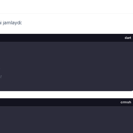
 jamlaydi:
dart
t
crmsh