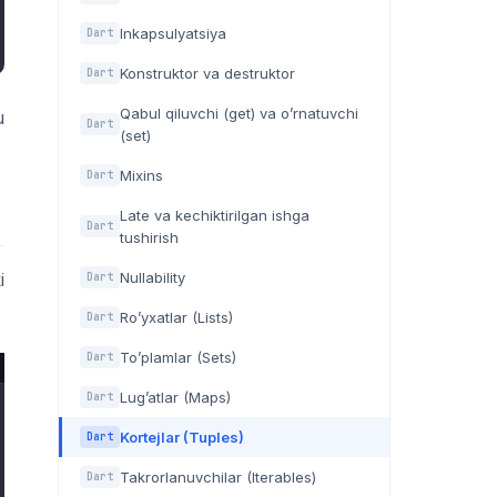
Inkapsulyatsiya
Dart
Konstruktor va destruktor
Dart
Qabul qiluvchi (get) va o’rnatuvchi
u
Dart
(set)
Mixins
Dart
Late va kechiktirilgan ishga
Dart
tushirish
i
Nullability
Dart
Ro’yxatlar (Lists)
Dart
To’plamlar (Sets)
Dart
Lug’atlar (Maps)
Dart
Kortejlar (Tuples)
Dart
Takrorlanuvchilar (Iterables)
Dart