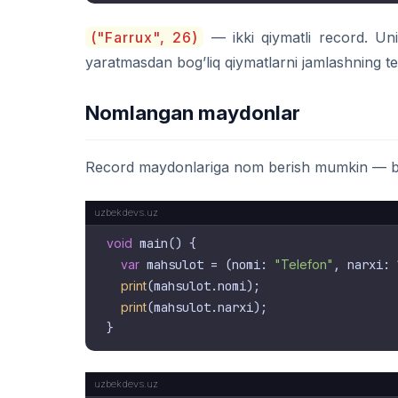
("Farrux", 26)
— ikki qiymatli record. Un
yaratmasdan bog’liq qiymatlarni jamlashning te
Nomlangan maydonlar
Record maydonlariga nom berish mumkin — bu k
void
 main() {

var
 mahsulot = (nomi: 
"Telefon"
, narxi: 
print
(mahsulot.nomi);

print
(mahsulot.narxi);
