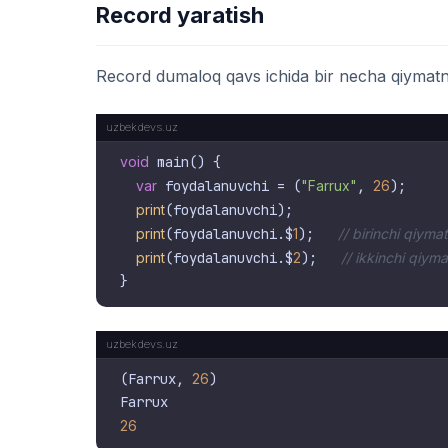
Record yaratish
Record dumaloq qavs ichida bir necha qiymatni
void
 main() {

var
 foydalanuvchi = (
"Farrux"
, 
26
);

print
(foydalanuvchi);

print
(foydalanuvchi.$
1
);   
// birinchi qiymat
print
(foydalanuvchi.$
2
);   
// ikkinchi qiyma
(Farrux, 
26
)

26