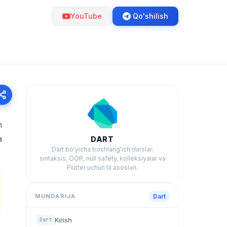
YouTube
Qo'shilish
n
a
DART
Dart bo'yicha boshlang'ich darslar:
sintaksis, OOP, null safety, kolleksiyalar va
Flutter uchun til asoslari.
MUNDARIJA
Dart
Kirish
Dart