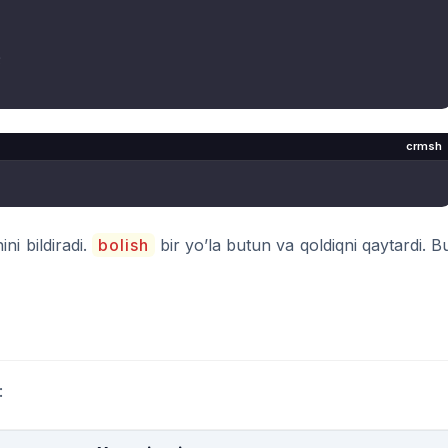


crmsh
ni bildiradi.
bolish
bir yo’la butun va qoldiqni qaytardi. B
: