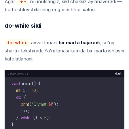
Agar
i++
ni unutsangiz, sikl cheksiz aylanaveradi —
bu boshlovchilarning eng mashhur xatosi.
do-while sikli
do-while
avval tanani
bir marta bajaradi
, so’ng
shartni tekshiradi. Ya’ni tanasi kamida bir marta ishlashi
kafolatlanadi:
dart
void
 main() {

int
 i = 
10
;

do
 {

print
(
"Qiymat: 
$i
"
);

    i++;

  } 
while
 (i < 
5
);
