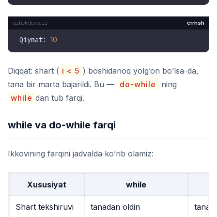
crmsh
Qiymat: 
10
Diqqat: shart (
i < 5
) boshidanoq yolg’on bo’lsa-da,
tana bir marta bajarildi. Bu —
do-while
ning
while
dan tub farqi.
while va do-while farqi
Ikkovining farqini jadvalda ko’rib olamiz:
Xususiyat
while
Shart tekshiruvi
tanadan oldin
tanad