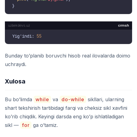
crmsh
Yig'indi: 
55
Bunday to’planib boruvchi hisob real ilovalarda doimo
uchraydi.
Xulosa
Bu bo’limda
while
va
do-while
sikllari, ularning
shart tekshirish tartibidagi farqi va cheksiz sikl xavfini
ko’rib chiqdik. Keyingi darsda eng ko’p ishlatiladigan
sikl —
for
ga o’tamiz.