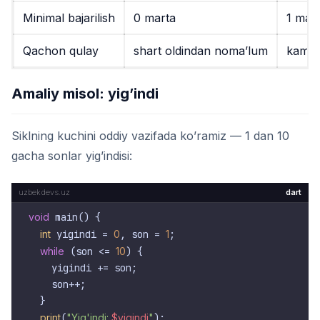
Minimal bajarilish
0 marta
1 mar
Qachon qulay
shart oldindan noma’lum
kamida
Amaliy misol: yig’indi
Siklning kuchini oddiy vazifada ko’ramiz — 1 dan 10
gacha sonlar yig’indisi:
dart
void
 main() {

int
 yigindi = 
0
, son = 
1
;

while
 (son <= 
10
) {

    yigindi += son;

    son++;

  }

print
(
"Yig'indi: 
$yigindi
"
);
