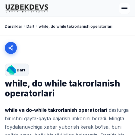
Darsliklar
Dart
while, do while takrorlanish operatorlari
Dart
while, do while takrorlanish
operatorlari
while va do-while takrorlanish operatorlari
dasturga
bir ishni qayta-qayta bajarish imkonini beradi. Mingta
foydalanuvchiga xabar yuborish kerak bo’lsa, buni