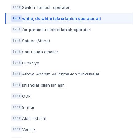
Switch Tanlash operatori
Dart
while, do while takrorlanish operatorlari
Dart
for parametrli takrorlanish operatori
Dart
Satrlar (String)
Dart
Satr ustida amallar
Dart
Funksiya
Dart
Arrow, Anonim va ichma-ich funksiyalar
Dart
Istisnolar bilan ishlash
Dart
OOP
Dart
Sinflar
Dart
Abstrakt sinf
Dart
Vorislik
Dart