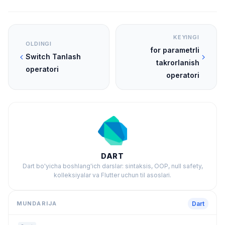
KEYINGI
OLDINGI
for parametrli
Switch Tanlash
takrorlanish
operatori
operatori
DART
Dart bo'yicha boshlang'ich darslar: sintaksis, OOP, null safety,
kolleksiyalar va Flutter uchun til asoslari.
MUNDARIJA
Dart