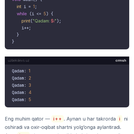
int
 i = 
1
;

while
 (i <= 
5
) {

print
(
"Qadam: 
$i
"
);

    i++;

  }

crmsh
Qadam: 
1
Qadam: 
2
Qadam: 
3
Qadam: 
4
Qadam: 
5
Eng muhim qator —
i++
. Aynan u har takrorda
i
ni
oshiradi va oxir-oqibat shartni yolg’onga aylantiradi.