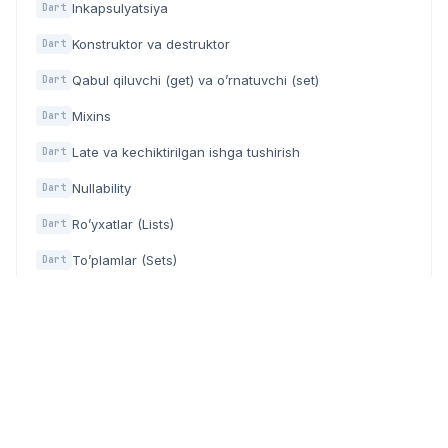
Inkapsulyatsiya
Dart
Konstruktor va destruktor
Dart
Qabul qiluvchi (get) va o’rnatuvchi (set)
Dart
Mixins
Dart
Late va kechiktirilgan ishga tushirish
Dart
Nullability
Dart
Ro’yxatlar (Lists)
Dart
To’plamlar (Sets)
Dart
Lug’atlar (Maps)
Dart
Kortejlar (Tuples)
Dart
Takrorlanuvchilar (Iterables)
Dart
Turlardagi o'zgartirish (konvertatsiya)
Dart
Fayl
Dart