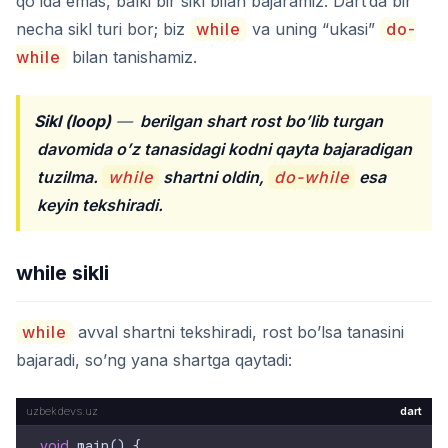
qo’lda emas, balki bir sikl bilan bajaramiz. Dart’da bir
necha sikl turi bor; biz
while
va uning “ukasi”
do-
while
bilan tanishamiz.
Sikl (loop)
—
berilgan shart rost bo’lib turgan
davomida o’z tanasidagi kodni qayta bajaradigan
tuzilma.
while
shartni oldin,
do-while
esa
keyin tekshiradi.
while sikli
while
avval shartni tekshiradi, rost bo’lsa tanasini
bajaradi, so’ng yana shartga qaytadi:
dart
void
 main() {
