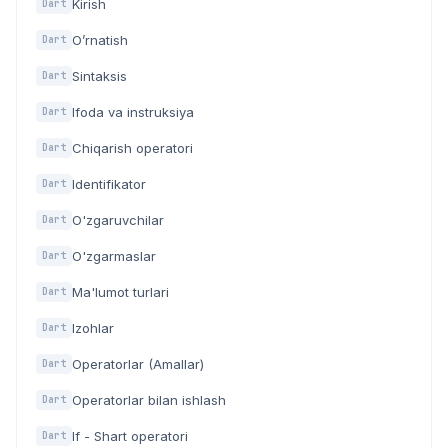
Kirish
Dart
O’rnatish
Dart
Sintaksis
Dart
Ifoda va instruksiya
Dart
Chiqarish operatori
Dart
Identifikator
Dart
O'zgaruvchilar
Dart
O'zgarmaslar
Dart
Ma'lumot turlari
Dart
Izohlar
Dart
Operatorlar (Amallar)
Dart
Operatorlar bilan ishlash
Dart
If - Shart operatori
Dart