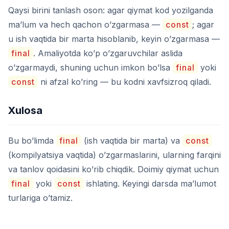
Qaysi birini tanlash oson: agar qiymat kod yozilganda
ma’lum va hech qachon o’zgarmasa —
const
; agar
u ish vaqtida bir marta hisoblanib, keyin o’zgarmasa —
final
. Amaliyotda ko’p o’zgaruvchilar aslida
o’zgarmaydi, shuning uchun imkon bo’lsa
final
yoki
const
ni afzal ko’ring — bu kodni xavfsizroq qiladi.
Xulosa
Bu bo’limda
final
(ish vaqtida bir marta) va
const
(kompilyatsiya vaqtida) o’zgarmaslarini, ularning farqini
va tanlov qoidasini ko’rib chiqdik. Doimiy qiymat uchun
final
yoki
const
ishlating. Keyingi darsda ma’lumot
turlariga o’tamiz.