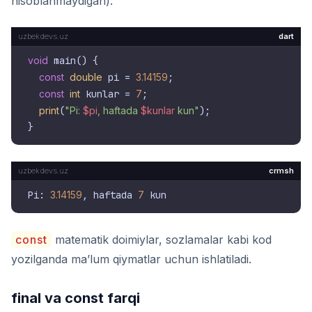
hisoblanmaydigan):
dart
void
 main() {

const
double
 pi = 
3.14159
;

const
int
 kunlar = 
7
;

print
(
"Pi: 
$pi
, haftada 
$kunlar
 kun"
);

crmsh
Pi: 
3.14159
, haftada 
7
const
matematik doimiylar, sozlamalar kabi kod
yozilganda ma’lum qiymatlar uchun ishlatiladi.
final va const farqi