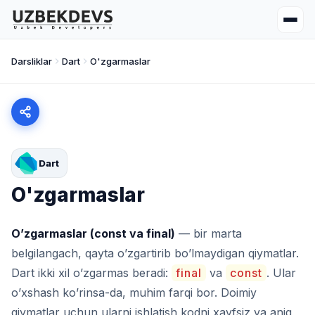
Darsliklar
Dart
O'zgarmaslar
Dart
O'zgarmaslar
O’zgarmaslar (const va final)
— bir marta
belgilangach, qayta o’zgartirib bo’lmaydigan qiymatlar.
Dart ikki xil o’zgarmas beradi:
final
va
const
. Ular
o’xshash ko’rinsa-da, muhim farqi bor. Doimiy
qiymatlar uchun ularni ishlatish kodni xavfsiz va aniq