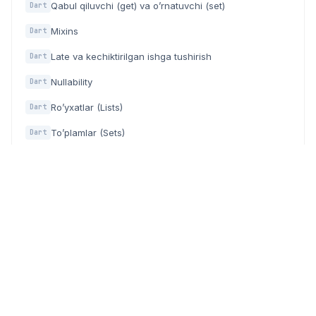
Qabul qiluvchi (get) va o’rnatuvchi (set)
Dart
Mixins
Dart
Late va kechiktirilgan ishga tushirish
Dart
Nullability
Dart
Ro’yxatlar (Lists)
Dart
To’plamlar (Sets)
Dart
Lug’atlar (Maps)
Dart
Kortejlar (Tuples)
Dart
Takrorlanuvchilar (Iterables)
Dart
Turlardagi o'zgartirish (konvertatsiya)
Dart
Fayl
Dart
Json
Dart
Kutubxonalar
Dart