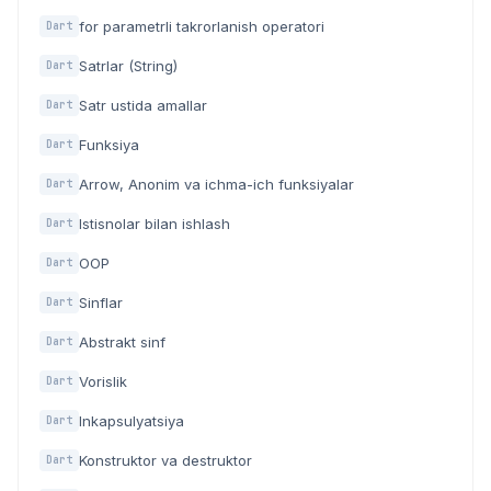
for parametrli takrorlanish operatori
Dart
Satrlar (String)
Dart
Satr ustida amallar
Dart
Funksiya
Dart
Arrow, Anonim va ichma-ich funksiyalar
Dart
Istisnolar bilan ishlash
Dart
OOP
Dart
Sinflar
Dart
Abstrakt sinf
Dart
Vorislik
Dart
Inkapsulyatsiya
Dart
Konstruktor va destruktor
Dart