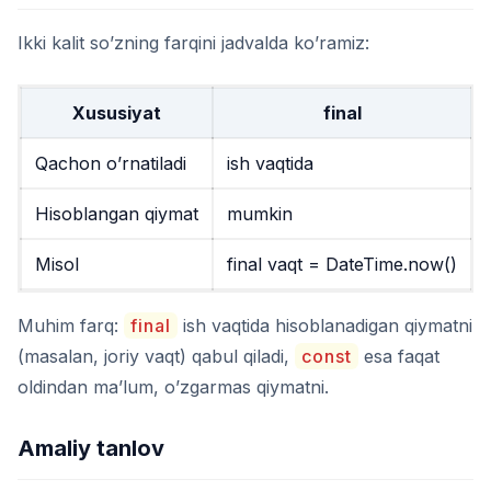
Ikki kalit so’zning farqini jadvalda ko’ramiz:
Xususiyat
final
Qachon o’rnatiladi
ish vaqtida
Hisoblangan qiymat
mumkin
Misol
final vaqt = DateTime.now()
Muhim farq:
final
ish vaqtida hisoblanadigan qiymatni
(masalan, joriy vaqt) qabul qiladi,
const
esa faqat
oldindan ma’lum, o’zgarmas qiymatni.
Amaliy tanlov