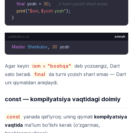
final
 yosh = 
30
;   
// turni yozish shart emas
print
(
"
$ism
, 
$yosh
 yosh"
);

crmsh
Master
Sherkulov
, 
30
Agar keyin
ism = "boshqa"
deb yozsangiz, Dart
xato beradi.
final
da turni yozish shart emas — Dart
uni qiymatdan aniqlaydi.
const — kompilyatsiya vaqtidagi doimiy
const
yanada qat’iyroq: uning qiymati
kompilyatsiya
vaqtida
ma’lum bo’lishi kerak (o’zgarmas,