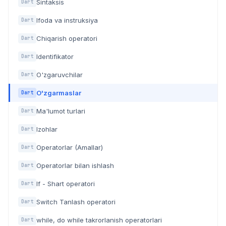
Sintaksis
Dart
Ifoda va instruksiya
Dart
Chiqarish operatori
Dart
Identifikator
Dart
O'zgaruvchilar
Dart
O'zgarmaslar
Dart
Ma'lumot turlari
Dart
Izohlar
Dart
Operatorlar (Amallar)
Dart
Operatorlar bilan ishlash
Dart
If - Shart operatori
Dart
Switch Tanlash operatori
Dart
while, do while takrorlanish operatorlari
Dart