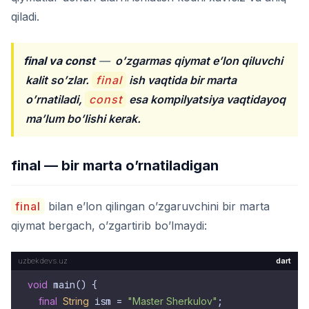
qiladi.
final va const
—
o’zgarmas qiymat e’lon qiluvchi
kalit so’zlar.
final
ish vaqtida bir marta
o’rnatiladi,
const
esa kompilyatsiya vaqtidayoq
ma’lum bo’lishi kerak.
final — bir marta o’rnatiladigan
final
bilan e’lon qilingan o’zgaruvchini bir marta
qiymat bergach, o’zgartirib bo’lmaydi:
dart
void
 main() {

final
String
 ism = 
"Master Sherkulov"
;
