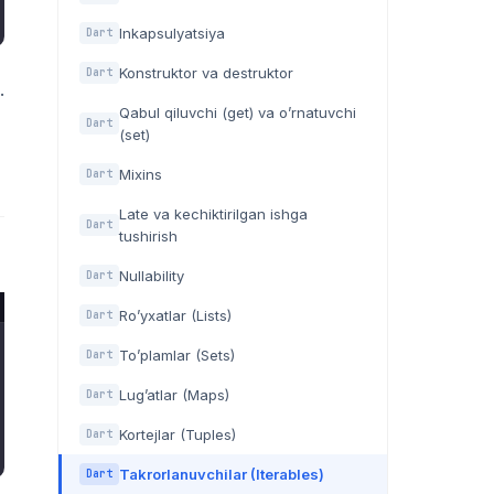
Inkapsulyatsiya
Dart
Konstruktor va destruktor
Dart
.
Qabul qiluvchi (get) va o’rnatuvchi
Dart
(set)
Mixins
Dart
Late va kechiktirilgan ishga
Dart
tushirish
Nullability
Dart
Ro’yxatlar (Lists)
Dart
To’plamlar (Sets)
Dart
Lug’atlar (Maps)
Dart
Kortejlar (Tuples)
Dart
Takrorlanuvchilar (Iterables)
Dart