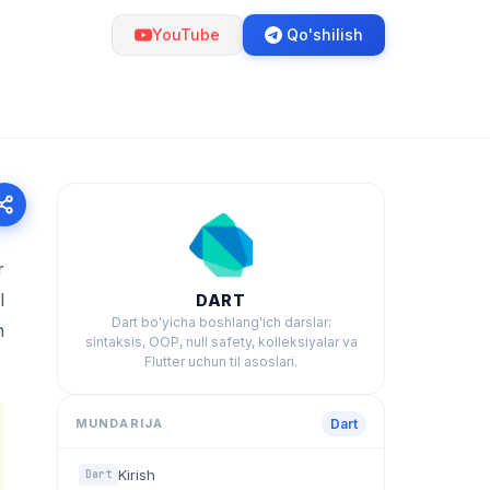
YouTube
Qo'shilish
r
l
DART
Dart bo'yicha boshlang'ich darslar:
n
sintaksis, OOP, null safety, kolleksiyalar va
Flutter uchun til asoslari.
MUNDARIJA
Dart
Kirish
Dart