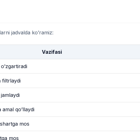
rni jadvalda ko’ramiz:
Vazifasi
o’zgartiradi
filtrlaydi
 jamlaydi
 amal qo’llaydi
i shartga mos
tga mos