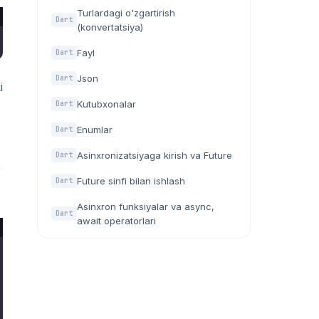
Turlardagi o'zgartirish
Dart
(konvertatsiya)
Fayl
Dart
Json
Dart
i
Kutubxonalar
Dart
Enumlar
Dart
Asinxronizatsiyaga kirish va Future
Dart
Future sinfi bilan ishlash
Dart
Asinxron funksiyalar va async,
Dart
await operatorlari