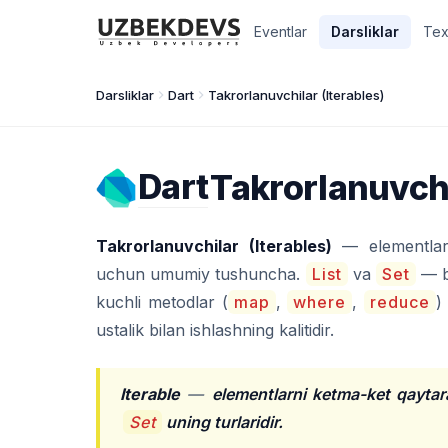
Eventlar
Darsliklar
Tex
Darsliklar
Dart
Takrorlanuvchilar (Iterables)
Dart
Takrorlanuvchi
Takrorlanuvchilar (Iterables)
— elementlarn
uchun umumiy tushuncha.
List
va
Set
— b
kuchli metodlar (
map
,
where
,
reduce
)
ustalik bilan ishlashning kalitidir.
Iterable
—
elementlarni ketma-ket qaytar
Set
uning turlaridir.