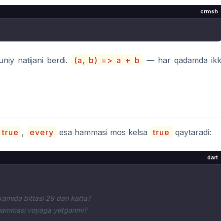
crmsh
niy natijani berdi.
(a, b) => a + b
— har qadamda ikk
true
,
every
esa hammasi mos kelsa
true
qaytaradi:
dart
 kamida bittasi 29 dan katta?
 hammasi voyaga yetganmi?