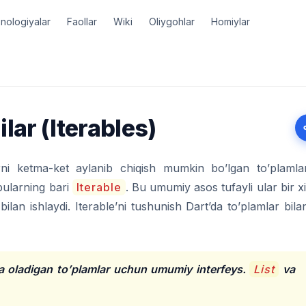
nologiyalar
Faollar
Wiki
Oliygohlar
Homiylar
lar (Iterables)
i ketma-ket aylanib chiqish mumkin bo’lgan to’plamla
ularning bari
Iterable
. Bu umumiy asos tufayli ular bir xi
 bilan ishlaydi. Iterable’ni tushunish Dart’da to’plamlar bila
a oladigan to’plamlar uchun umumiy interfeys.
List
va