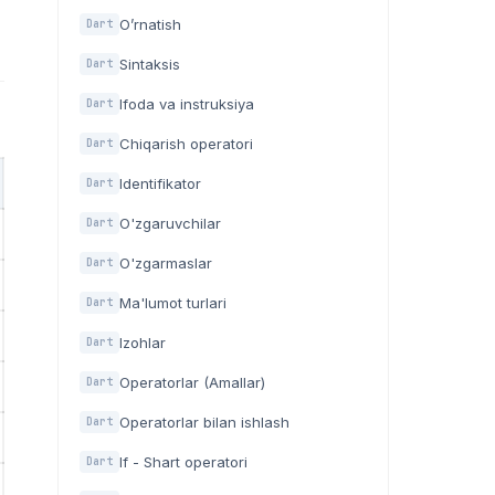
O’rnatish
Dart
Sintaksis
Dart
Ifoda va instruksiya
Dart
Chiqarish operatori
Dart
Identifikator
Dart
O'zgaruvchilar
Dart
O'zgarmaslar
Dart
Ma'lumot turlari
Dart
Izohlar
Dart
Operatorlar (Amallar)
Dart
Operatorlar bilan ishlash
Dart
If - Shart operatori
Dart