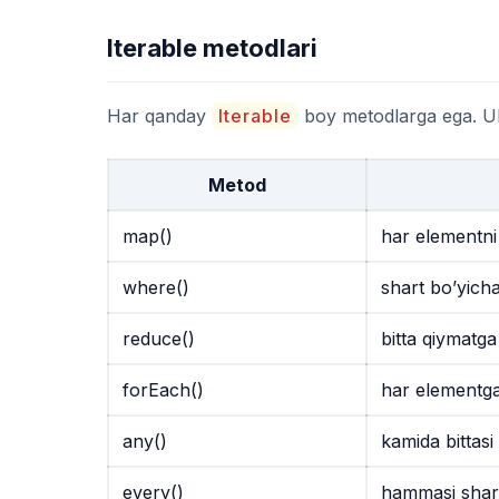
Iterable metodlari
Har qanday
Iterable
boy metodlarga ega. Ula
Metod
map()
har elementni 
where()
shart bo’yicha 
reduce()
bitta qiymatga
forEach()
har elementga
any()
kamida bittas
every()
hammasi shar