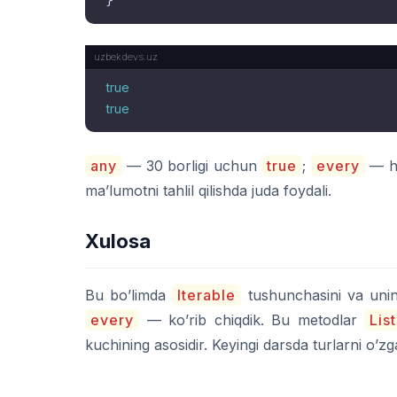
true
true
any
— 30 borligi uchun
true
;
every
— ha
ma’lumotni tahlil qilishda juda foydali.
Xulosa
Bu bo’limda
Iterable
tushunchasini va unin
every
— ko’rib chiqdik. Bu metodlar
List
kuchining asosidir. Keyingi darsda turlarni o’zg