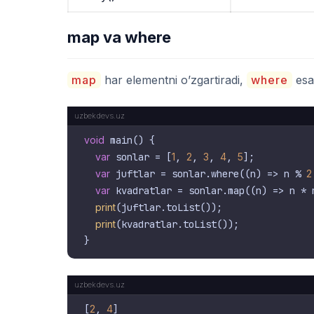
map va where
map
har elementni o’zgartiradi,
where
esa 
void
 main() {

var
 sonlar = [
1
, 
2
, 
3
, 
4
, 
5
];

var
 juftlar = sonlar.where((n) => n % 
2
var
 kvadratlar = sonlar.map((n) => n * n
print
(juftlar.toList());

print
(kvadratlar.toList());

[
2
, 
4
]
