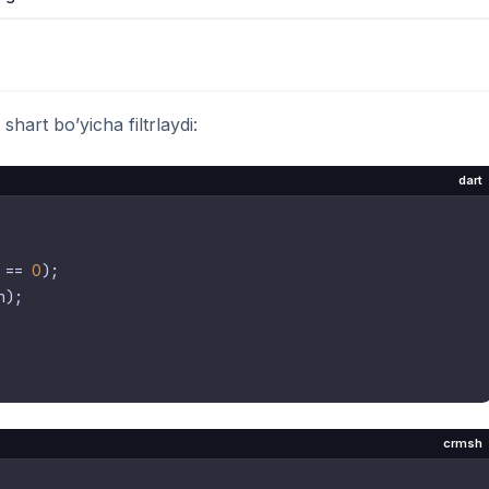
shart bo’yicha filtrlaydi:
dart
 == 
0
);

);

crmsh