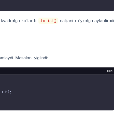
 kvadratga ko’tardi.
.toList()
natijani ro’yxatga aylantiradi
mlaydi. Masalan, yig’indi:
dart
+ b);
