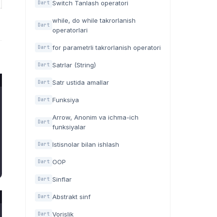
Switch Tanlash operatori
Dart
while, do while takrorlanish
Dart
operatorlari
for parametrli takrorlanish operatori
Dart
Satrlar (String)
Dart
Satr ustida amallar
Dart
Funksiya
Dart
Arrow, Anonim va ichma-ich
Dart
funksiyalar
Istisnolar bilan ishlash
Dart
OOP
Dart
Sinflar
Dart
Abstrakt sinf
Dart
Vorislik
Dart