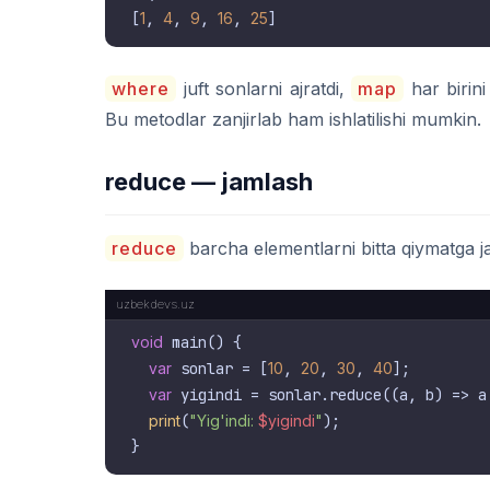
[
1
, 
4
, 
9
, 
16
, 
25
where
juft sonlarni ajratdi,
map
har birini
Bu metodlar zanjirlab ham ishlatilishi mumkin.
reduce — jamlash
reduce
barcha elementlarni bitta qiymatga ja
void
 main() {

var
 sonlar = [
10
, 
20
, 
30
, 
40
];

var
 yigindi = sonlar.reduce((a, b) => a 
print
(
"Yig'indi: 
$yigindi
"
);
