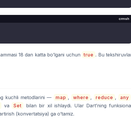
crmsh
mmasi 18 dan katta bo’lgani uchun
true
. Bu tekshiruvla
g kuchli metodlarini —
map
,
where
,
reduce
,
any
va
Set
bilan bir xil ishlaydi. Ular Dart’ning funksiona
artirish (konvertatsiya) ga o’tamiz.