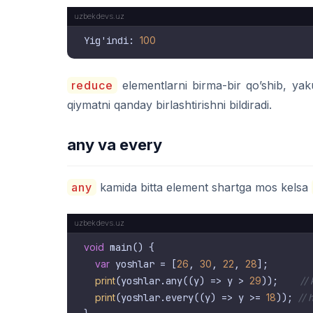
Yig'indi: 
100
reduce
elementlarni birma-bir qo’shib, yaku
qiymatni qanday birlashtirishni bildiradi.
any va every
any
kamida bitta element shartga mos kelsa
void
 main() {

var
 yoshlar = [
26
, 
30
, 
22
, 
28
];

print
(yoshlar.any((y) => y > 
29
));    
//
print
(yoshlar.every((y) => y >= 
18
)); 
//