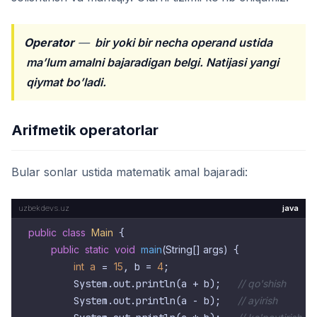
Operator
—
bir yoki bir necha operand ustida
ma’lum amalni bajaradigan belgi. Natijasi yangi
qiymat bo’ladi.
Arifmetik operatorlar
Bular sonlar ustida matematik amal bajaradi:
java
public
class
Main
 {

public
static
void
main
(String[] args)
 {

int
a
=
15
, b = 
4
;

        System.out.println(a + b);   
// qo'shish
        System.out.println(a - b);   
// ayirish