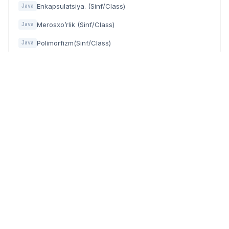
Enkapsulatsiya. (Sinf/Class)
Java
Merosxo’rlik (Sinf/Class)
Java
Polimorfizm(Sinf/Class)
Java
Xatoliklar (Exceptions)
Java
try va catch
Java
Ma'lumotlar bazasi
Java
Fayllar
Java
Dasturchilar, IT mutaxassislar va texnologiyaga qiziquvchilar
uchun zamonaviy community (hamjamiyat) platforma.