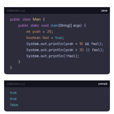
java
public
class
Main
 {

public
static
void
main
(String[] args)
 {

int
yosh
=
26
;

boolean
faol
=
true
;

        System.out.println(yosh > 
18
 && faol);   
//
        System.out.println(yosh > 
30
 || faol);   
//
        System.out.println(!faol);               
//
    }

crmsh
true
true
false