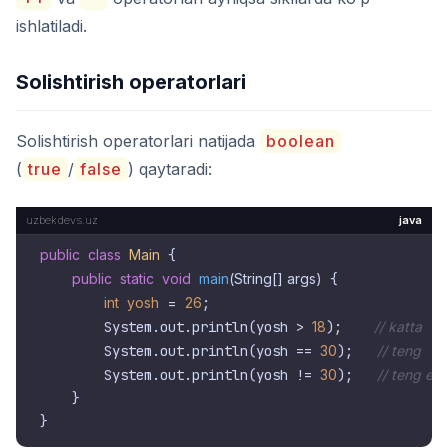
ishlatiladi.
Solishtirish operatorlari
Solishtirish operatorlari natijada
boolean
(
true
/
false
) qaytaradi:
java
public
class
Main
 {

public
static
void
main
(String[] args)
 {

int
yosh
=
26
;

        System.out.println(yosh > 
18
);    
// katta
        System.out.println(yosh == 
30
);   
// teng
        System.out.println(yosh != 
30
);   
// teng em
    }
