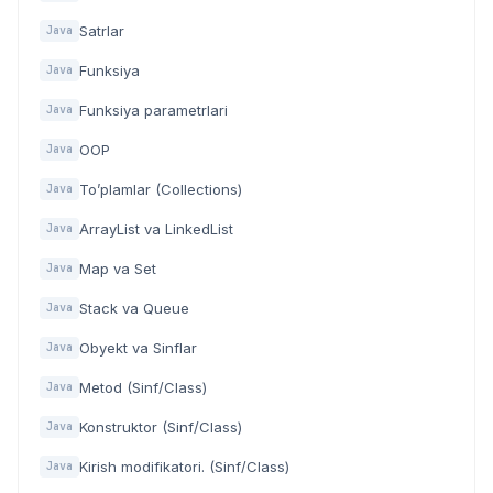
Satrlar
Java
Funksiya
Java
Funksiya parametrlari
Java
OOP
Java
To’plamlar (Collections)
Java
ArrayList va LinkedList
Java
Map va Set
Java
Stack va Queue
Java
Obyekt va Sinflar
Java
Metod (Sinf/Class)
Java
Konstruktor (Sinf/Class)
Java
Kirish modifikatori. (Sinf/Class)
Java