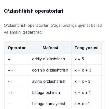
O’zlashtirish operatorlari
O’zlashtirish operatorlari o’zgaruvchiga qiymat beradi
va amalni qisqartiradi:
Operator
Ma’nosi
Teng yozuvi
=
oddiy o’zlashtirish
x = 5
+=
qo’shib o’zlashtirish
x = x + 3
-=
ayirib o’zlashtirish
x = x - 3
++
bittaga oshirish
x = x + 1
--
bittaga kamaytirish
x = x - 1