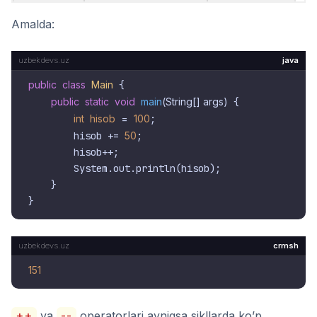
Amalda:
java
public
class
Main
 {

public
static
void
main
(String[] args)
 {

int
hisob
=
100
;

        hisob += 
50
;

        hisob++;

        System.out.println(hisob);

    }

crmsh
151
++
va
--
operatorlari ayniqsa sikllarda ko’p