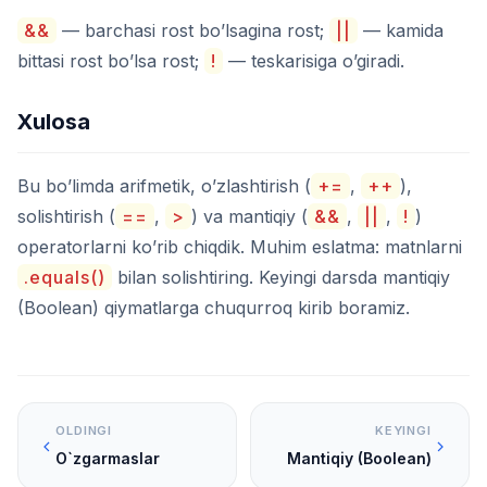
&&
— barchasi rost bo’lsagina rost;
||
— kamida
bittasi rost bo’lsa rost;
!
— teskarisiga o’giradi.
Xulosa
Bu bo’limda arifmetik, o’zlashtirish (
+=
,
++
),
solishtirish (
==
,
>
) va mantiqiy (
&&
,
||
,
!
)
operatorlarni ko’rib chiqdik. Muhim eslatma: matnlarni
.equals()
bilan solishtiring. Keyingi darsda mantiqiy
(Boolean) qiymatlarga chuqurroq kirib boramiz.
OLDINGI
KEYINGI
O`zgarmaslar
Mantiqiy (Boolean)