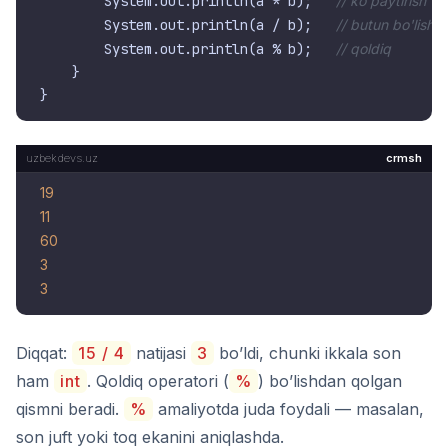
        System.out.println(a * b);   
// ko'paytirish
        System.out.println(a / b);   
// butun bo'lish
        System.out.println(a % b);   
// qoldiq
    }

crmsh
19
11
60
3
3
Diqqat:
15 / 4
natijasi
3
bo’ldi, chunki ikkala son
ham
int
. Qoldiq operatori (
%
) bo’lishdan qolgan
qismni beradi.
%
amaliyotda juda foydali — masalan,
son juft yoki toq ekanini aniqlashda.