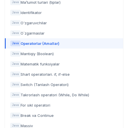
Ma’lumot turlari (tiplar)
Java
Identifikator
Java
O'zgaruvchilar
Java
O`zgarmaslar
Java
Operatorlar (Amallar)
Java
Mantiqiy (Boolean)
Java
Matematik funksiyalar
Java
Shart operatorlari. if, if-else
Java
Switch (Tanlash Operatori)
Java
Takrorlash operatori (While, Do While)
Java
For sikl operatori
Java
Break va Continue
Java
Massiv
Java