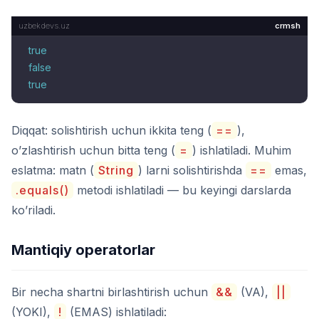
crmsh
true
false
true
Diqqat: solishtirish uchun ikkita teng (
==
),
o’zlashtirish uchun bitta teng (
=
) ishlatiladi. Muhim
eslatma: matn (
String
) larni solishtirishda
==
emas,
.equals()
metodi ishlatiladi — bu keyingi darslarda
ko’riladi.
Mantiqiy operatorlar
Bir necha shartni birlashtirish uchun
&&
(VA),
||
(YOKI),
!
(EMAS) ishlatiladi: