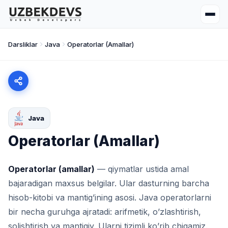
Darsliklar
Java
Operatorlar (Amallar)
Java
Operatorlar (Amallar)
Operatorlar (amallar)
— qiymatlar ustida amal
bajaradigan maxsus belgilar. Ular dasturning barcha
hisob-kitobi va mantig’ining asosi. Java operatorlarni
bir necha guruhga ajratadi: arifmetik, o’zlashtirish,
solishtirish va mantiqiy. Ularni tizimli ko’rib chiqamiz.