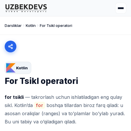
Darsliklar
Kotlin
For Tsikl operatori
Kotlin
For Tsikl operatori
for tsikli
— takrorlash uchun ishlatiladigan eng qulay
sikl. Kotlin’da
for
boshqa tillardan biroz farq qiladi: u
asosan oraliqlar (ranges) va to’plamlar bo’ylab yuradi.
Bu uni tabiiy va o’qiladigan qiladi.