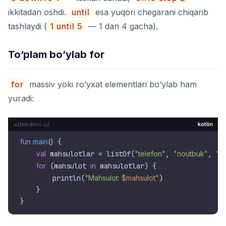
ikkitadan oshdi.
until
esa yuqori chegarani chiqarib
tashlaydi (
1 until 5
— 1 dan 4 gacha).
To’plam bo’ylab for
for
massiv yoki ro’yxat elementlari bo’ylab ham
yuradi:
kotlin
fun
main
()
 {

val
 mahsulotlar = listOf(
"telefon"
, 
"noutbuk"
, 
"s
for
 (mahsulot 
in
 mahsulotlar) {

        println(
"Mahsulot: 
$mahsulot
"
)

    }
