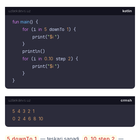
kotlin
fun
main
()
 {

for
 (i 
in
5
 downTo 
1
) {

        print(
"
$i
 "
)

    }

    println()

for
 (i 
in
0.
.10
 step 
2
) {

        print(
"
$i
 "
)

    }

crmsh
5
4
3
2
1
0
2
4
6
8
10
5 downTo 1
— teskari sanadi,
0..10 step 2
—