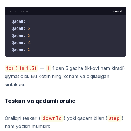
crmsh
Qadam: 
1
Qadam: 
2
Qadam: 
3
Qadam: 
4
Qadam: 
5
for (i in 1..5)
—
i
1 dan 5 gacha (ikkovi ham kiradi)
qiymat oldi. Bu Kotlin’ning ixcham va o’qiladigan
sintaksisi.
Teskari va qadamli oraliq
Oraliqni teskari (
downTo
) yoki qadam bilan (
step
)
ham yozish mumkin: