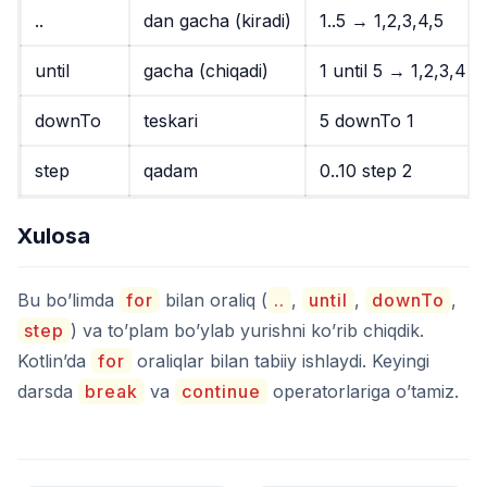
..
dan gacha (kiradi)
1..5
→ 1,2,3,4,5
until
gacha (chiqadi)
1 until 5
→ 1,2,3,4
downTo
teskari
5 downTo 1
step
qadam
0..10 step 2
Xulosa
Bu bo’limda
for
bilan oraliq (
..
,
until
,
downTo
,
step
) va to’plam bo’ylab yurishni ko’rib chiqdik.
Kotlin’da
for
oraliqlar bilan tabiiy ishlaydi. Keyingi
darsda
break
va
continue
operatorlariga o’tamiz.