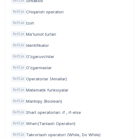
Sintaksis
Kotlin
Chiqarish operatori
Kotlin
Izoh
Kotlin
Ma'lumot turlari
Kotlin
Identifikator
Kotlin
O’zgaruvchilar
Kotlin
O’zgarmaslar
Kotlin
Operatorlar (Amallar)
Kotlin
Matematik funksiyalar
Kotlin
Mantiqiy (Boolean)
Kotlin
Shart operatorlari. if , if-else
Kotlin
When(Tanlash Operatori)
Kotlin
Takrorlash operatori (While, Do While)
Kotlin