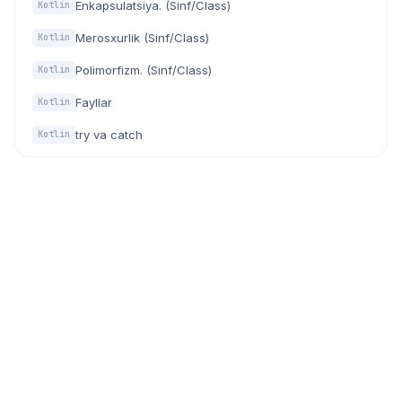
Enkapsulatsiya. (Sinf/Class)
Kotlin
Merosxurlik (Sinf/Class)
Kotlin
Polimorfizm. (Sinf/Class)
Kotlin
Fayllar
Kotlin
try va catch
Kotlin
Dasturchilar, IT mutaxassislar va texnologiyaga qiziquvchilar
uchun zamonaviy community (hamjamiyat) platforma.