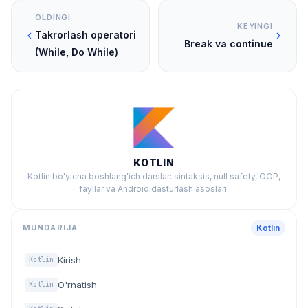
OLDINGI
KEYINGI
Takrorlash operatori
Break va continue
(While, Do While)
KOTLIN
Kotlin bo'yicha boshlang'ich darslar: sintaksis, null safety, OOP,
fayllar va Android dasturlash asoslari.
MUNDARIJA
Kotlin
Kirish
Kotlin
O'rnatish
Kotlin