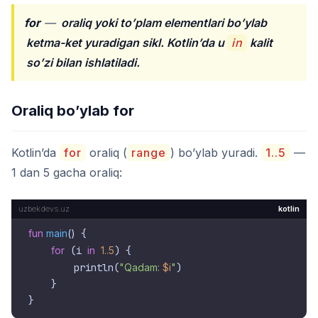
for
—
oraliq yoki to’plam elementlari bo’ylab
ketma-ket yuradigan sikl. Kotlin’da u
in
kalit
so’zi bilan ishlatiladi.
Oraliq bo’ylab for
Kotlin’da
for
oraliq (
range
) bo’ylab yuradi.
1..5
—
1 dan 5 gacha oraliq:
kotlin
fun
main
()
 {

for
 (i 
in
1.
.5
) {

        println(
"Qadam: 
$i
"
)

    }
