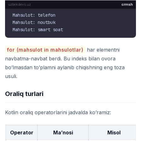
crmsh
Mahsulot: telefon

Mahsulot: noutbuk

for (mahsulot in mahsulotlar)
har elementni
navbatma-navbat berdi. Bu indeks bilan ovora
bo’lmasdan to’plamni aylanib chiqishning eng toza
usuli.
Oraliq turlari
Kotlin oraliq operatorlarini jadvalda ko’ramiz:
Operator
Ma’nosi
Misol