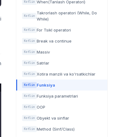
When(Tanlash Operatori)
Kotlin
Takrorlash operatori (While, Do
Kotlin
i
While)
For Tsikl operatori
Kotlin
Break va continue
Kotlin
Massiv
Kotlin
n
Satrlar
Kotlin
Xotira manzili va ko'rsatkichlar
Kotlin
Funksiya
Kotlin
Funksiya parametrlari
Kotlin
OOP
Kotlin
Obyekt va sinflar
Kotlin
Method (Sinf/Class)
Kotlin