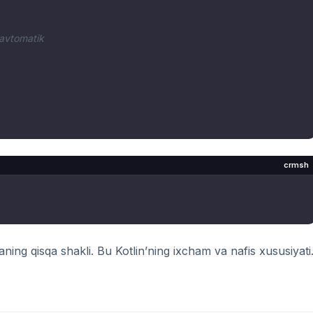
 avtomatik
crmsh
aning qisqa shakli. Bu Kotlin’ning ixcham va nafis xususiyati