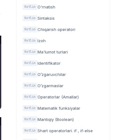
O'rnatish
Kotlin
Sintaksis
Kotlin
Chiqarish operatori
Kotlin
Izoh
Kotlin
Ma'lumot turlari
Kotlin
Identifikator
Kotlin
O’zgaruvchilar
Kotlin
O’zgarmaslar
Kotlin
Operatorlar (Amallar)
Kotlin
Matematik funksiyalar
Kotlin
Mantiqiy (Boolean)
Kotlin
Shart operatorlari. if , if-else
Kotlin