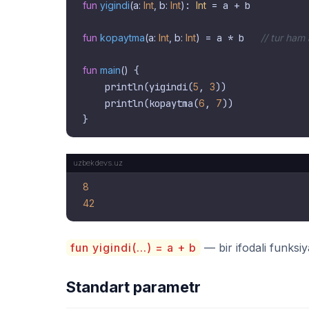
fun
yigindi
(a: 
Int
, b: 
Int
)
: 
Int
 = a + b

fun
kopaytma
(a: 
Int
, b: 
Int
)
 = a * b   
// tur ham
fun
main
()
 {

    println(yigindi(
5
, 
3
))

    println(kopaytma(
6
, 
7
))

8
42
fun yigindi(...) = a + b
— bir ifodali funksiy
Standart parametr