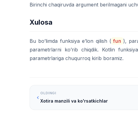
Birinchi chaqiruvda argument berilmagani uc
Xulosa
Bu bo’limda funksiya e’lon qilish (
fun
), par
parametrlarni ko’rib chiqdik. Kotlin funks
parametrlariga chuqurroq kirib boramiz.
OLDINGI
Xotira manzili va ko'rsatkichlar