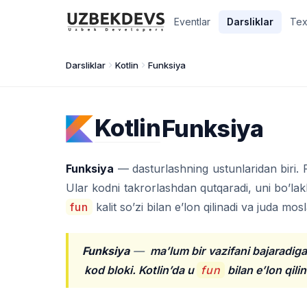
Eventlar
Darsliklar
Tex
Darsliklar
Kotlin
Funksiya
Kotlin
Funksiya
Funksiya
— dasturlashning ustunlaridan biri. 
Ular kodni takrorlashdan qutqaradi, uni bo’lakla
fun
kalit so’zi bilan e’lon qilinadi va juda mo
Funksiya
—
ma’lum bir vazifani bajaradig
kod bloki. Kotlin’da u
fun
bilan e’lon qilin