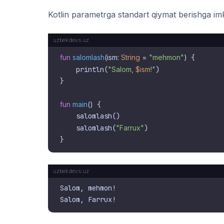
Kotlin parametrga standart qiymat berishga im
fun
salomlash
(ism: 
String
 = 
"mehmon"
)
 {

    println(
"Salom, 
$ism
!"
)

}

fun
main
()
 {

    salomlash()

    salomlash(
"Farrux"
)

Salom, mehmon!
