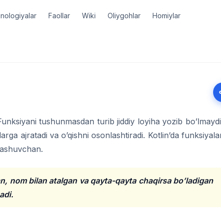
nologiyalar
Faollar
Wiki
Oliygohlar
Homiylar
Funksiyani tushunmasdan turib jiddiy loyiha yozib bo’lmaydi
rga ajratadi va o’qishni osonlashtiradi. Kotlin’da funksiyala
slashuvchan.
an, nom bilan atalgan va qayta-qayta chaqirsa bo’ladigan
adi.