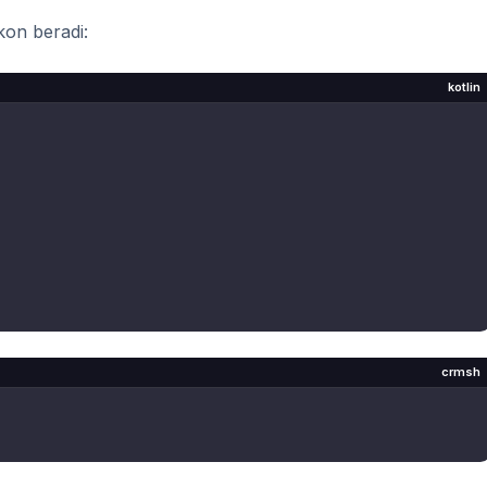
kon beradi:
kotlin
crmsh