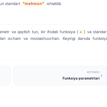
hun standart
"mehmon"
ishlatildi.
ametr va qaytish turi, bir ifodali funksiya (
=
) va standar
iyalari ixcham va moslashuvchan. Keyingi darsda funksiy
KEYINGI
Funksiya parametrlari