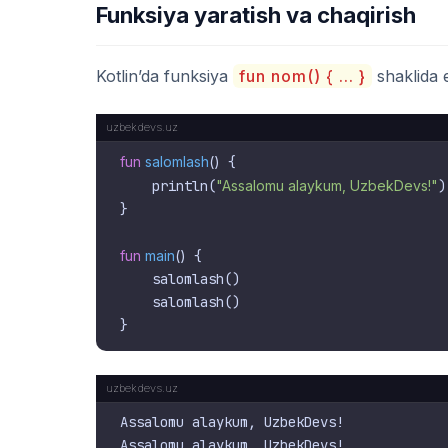
Funksiya yaratish va chaqirish
Kotlin’da funksiya
fun nom() { ... }
shaklida e
fun
salomlash
()
 {

    println(
"Assalomu alaykum, UzbekDevs!"
)

}

fun
main
()
 {

    salomlash()

    salomlash()

Assalomu alaykum, UzbekDevs!
