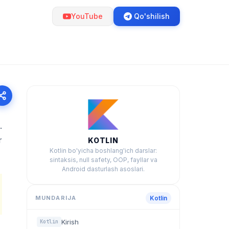
YouTube
Qo'shilish
.
r
KOTLIN
Kotlin bo'yicha boshlang'ich darslar:
sintaksis, null safety, OOP, fayllar va
Android dasturlash asoslari.
MUNDARIJA
Kotlin
Kirish
Kotlin