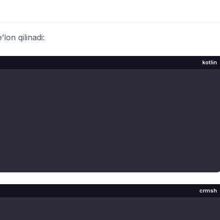
’lon qilinadi:
kotlin
crmsh