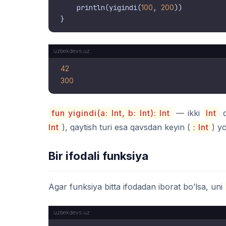
    println(yigindi(
100
, 
200
))

42
300
fun yigindi(a: Int, b: Int): Int
— ikki
Int
q
Int
), qaytish turi esa qavsdan keyin (
: Int
) yo
Bir ifodali funksiya
Agar funksiya bitta ifodadan iborat bo’lsa, uni