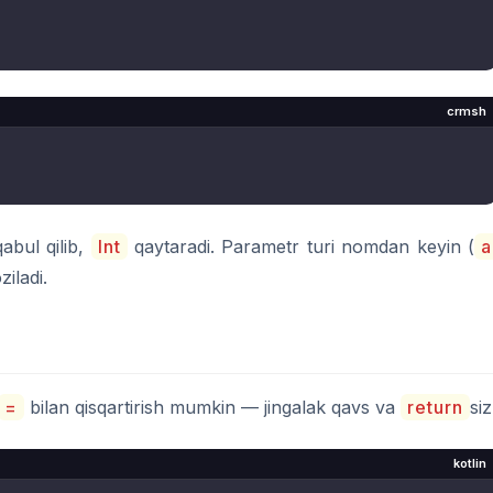
crmsh
abul qilib,
Int
qaytaradi. Parametr turi nomdan keyin (
a
ziladi.
=
bilan qisqartirish mumkin — jingalak qavs va
return
siz
kotlin