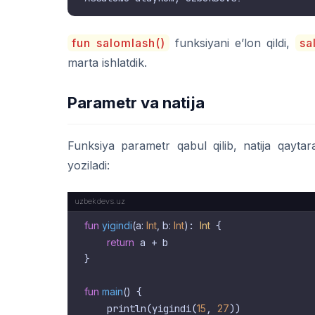
fun salomlash()
funksiyani e’lon qildi,
sa
marta ishlatdik.
Parametr va natija
Funksiya parametr qabul qilib, natija qaytar
yoziladi:
fun
yigindi
(a: 
Int
, b: 
Int
)
: 
Int
 {

return
 a + b

}

fun
main
()
 {

    println(yigindi(
15
, 
27
))
