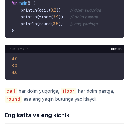
fun
main
()
 {

    println(ceil(
3.2
))    
// doim yuqoriga
    println(floor(
3.9
))   
// doim pastga
    println(round(
3.5
))   
// eng yaqinga
crmsh
4.0
3.0
4.0
ceil
har doim yuqoriga,
floor
har doim pastga,
round
esa eng yaqin butunga yaxlitlaydi.
Eng katta va eng kichik