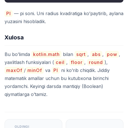
PI
— pi soni. Uni radius kvadratiga ko’paytirib, aylana
yuzasini hisobladik.
Xulosa
Bu bo’limda
kotlin.math
bilan
sqrt
,
abs
,
pow
,
yaxlitlash funksiyalari (
ceil
,
floor
,
round
),
maxOf
/
minOf
va
PI
ni ko’rib chiqdik. Jiddiy
matematik amallar uchun bu kutubxona birinchi
yordamchi. Keyingi darsda mantiqiy (Boolean)
qiymatlarga o’tamiz.
OLDINGI