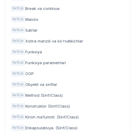
Break va continue
Kotlin
Massiv
Kotlin
Satrlar
Kotlin
Xotira manzili va ko'rsatkichlar
Kotlin
Funksiya
Kotlin
Funksiya parametrlari
Kotlin
OOP
Kotlin
Obyekt va sinflar
Kotlin
Method (Sinf/Class)
Kotlin
Konstruktor (Sinf/Class)
Kotlin
Kirish ma’lumoti. (Sinf/Class)
Kotlin
Enkapsulatsiya. (Sinf/Class)
Kotlin