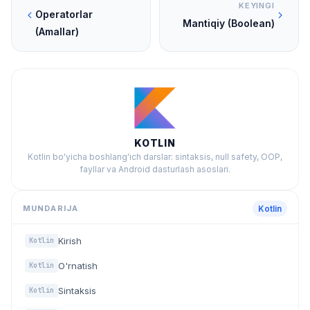
KEYINGI
Operatorlar
Mantiqiy (Boolean)
(Amallar)
KOTLIN
Kotlin bo'yicha boshlang'ich darslar: sintaksis, null safety, OOP,
fayllar va Android dasturlash asoslari.
MUNDARIJA
Kotlin
Kirish
Kotlin
O'rnatish
Kotlin
Sintaksis
Kotlin