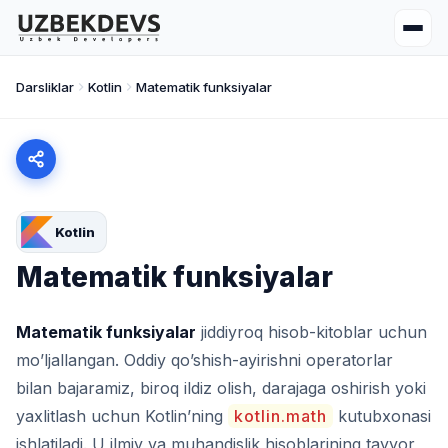
Darsliklar
Kotlin
Matematik funksiyalar
Kotlin
Matematik funksiyalar
Matematik funksiyalar
jiddiyroq hisob-kitoblar uchun
mo’ljallangan. Oddiy qo’shish-ayirishni operatorlar
bilan bajaramiz, biroq ildiz olish, darajaga oshirish yoki
yaxlitlash uchun Kotlin’ning
kotlin.math
kutubxonasi
ishlatiladi. U ilmiy va muhandislik hisoblarining tayyor