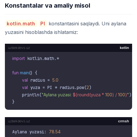
Konstantalar va amaliy misol
kotlin.math
PI
konstantasini saqlaydi. Uni aylana
yuzasini hisoblashda ishlatamiz:
kotlin
import
 kotlin.math.*

fun
main
()
 {

val
 radius = 
5.0
val
 yuza = PI * radius.pow(
2
)

    println(
"Aylana yuzasi: 
${round(yuza * 
100
) / 
100
}
"
)

crmsh
Aylana yuzasi: 
78.54