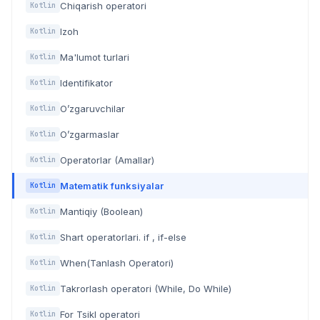
Chiqarish operatori
Kotlin
Izoh
Kotlin
Ma'lumot turlari
Kotlin
Identifikator
Kotlin
O’zgaruvchilar
Kotlin
O’zgarmaslar
Kotlin
Operatorlar (Amallar)
Kotlin
Matematik funksiyalar
Kotlin
Mantiqiy (Boolean)
Kotlin
Shart operatorlari. if , if-else
Kotlin
When(Tanlash Operatori)
Kotlin
Takrorlash operatori (While, Do While)
Kotlin
For Tsikl operatori
Kotlin