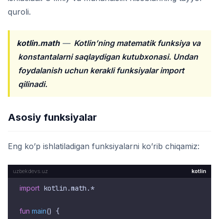
quroli.
kotlin.math
—
Kotlin’ning matematik funksiya va
konstantalarni saqlaydigan kutubxonasi. Undan
foydalanish uchun kerakli funksiyalar import
qilinadi.
Asosiy funksiyalar
Eng ko’p ishlatiladigan funksiyalarni ko’rib chiqamiz:
kotlin
import
 kotlin.math.*

fun
main
()
 {
