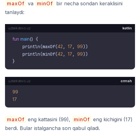
maxOf
va
minOf
bir necha sondan keraklisini
tanlaydi:
kotlin
fun
main
()
 {

    println(maxOf(
42
, 
17
, 
99
))

    println(minOf(
42
, 
17
, 
99
))

crmsh
99
17
maxOf
eng kattasini (99),
minOf
eng kichigini (17)
berdi. Bular istalgancha son qabul qiladi.