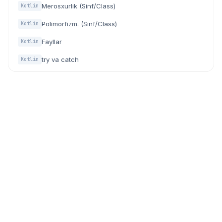
Merosxurlik (Sinf/Class)
Kotlin
Polimorfizm. (Sinf/Class)
Kotlin
Fayllar
Kotlin
try va catch
Kotlin
Dasturchilar, IT mutaxassislar va texnologiyaga qiziquvchilar
uchun zamonaviy community (hamjamiyat) platforma.