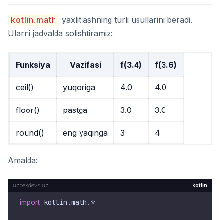
kotlin.math
yaxlitlashning turli usullarini beradi.
Ularni jadvalda solishtiramiz:
Funksiya
Vazifasi
f(3.4)
f(3.6)
ceil()
yuqoriga
4.0
4.0
floor()
pastga
3.0
3.0
round()
eng yaqinga
3
4
Amalda:
kotlin
import
 kotlin.math.*
