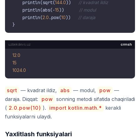
    println(sqrt(
144.0
))   
// kvadrat ildiz
    println(abs(-
15
))      
// modul
    println(
2.0
.pow(
10
))   
// daraja
crmsh
12.0
15
1024.0
sqrt
— kvadrat ildiz,
abs
— modul,
pow
—
daraja. Diqqat:
pow
sonning metodi sifatida chaqiriladi
(
2.0.pow(10)
).
import kotlin.math.*
kerakli
funksiyalarni ulaydi.
Yaxlitlash funksiyalari