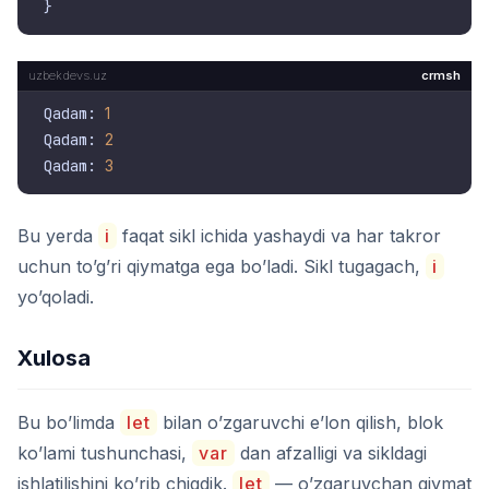
crmsh
Qadam: 
1
Qadam: 
2
Qadam: 
3
Bu yerda
i
faqat sikl ichida yashaydi va har takror
uchun to’g’ri qiymatga ega bo’ladi. Sikl tugagach,
i
yo’qoladi.
Xulosa
Bu bo’limda
let
bilan o’zgaruvchi e’lon qilish, blok
ko’lami tushunchasi,
var
dan afzalligi va sikldagi
ishlatilishini ko’rib chiqdik.
let
— o’zgaruvchan qiymat