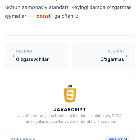
uchun zamonaviy standart. Keyingi darsda o’zgarmas
qiymatlar —
const
ga o’tamiz.
OLDINGI
KEYINGI
O'zgaruvchilar
O'zgarmas
JAVASCRIPT
JavaScript bo'yicha boshlang'ich darslar: sintaksis, DOM,
funksiyalar, massivlar va web interaktivlik asoslari.
MUNDARIJA
JavaScript