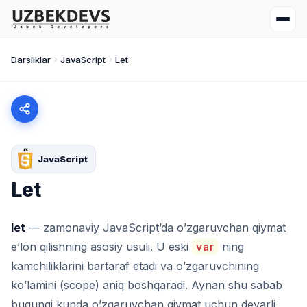
Darsliklar
JavaScript
Let
JavaScript
Let
let
— zamonaviy JavaScript’da o’zgaruvchan qiymat
e’lon qilishning asosiy usuli. U eski
var
ning
kamchiliklarini bartaraf etadi va o’zgaruvchining
ko’lamini (scope) aniq boshqaradi. Aynan shu sabab
bugungi kunda o’zgaruvchan qiymat uchun deyarli