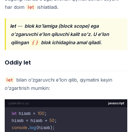
har doim
let
ishlatiladi.
let
—
blok ko’lamiga (block scope) ega
o’zgaruvchi e’lon qiluvchi kalit so’z. U e’lon
qilingan
{ }
blok ichidagina amal qiladi.
Oddiy let
let
bilan o’zgaruvchi e’lon qilib, qiymatini keyin
o’zgartirish mumkin:
javascript
let
 hisob = 
100
;

hisob = hisob + 
50
console
.
log