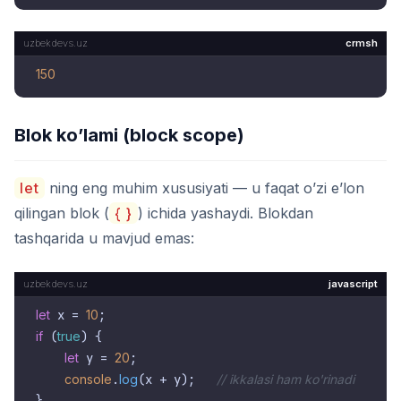
crmsh
150
Blok ko’lami (block scope)
let
ning eng muhim xususiyati — u faqat o’zi e’lon
qilingan blok (
{ }
) ichida yashaydi. Blokdan
tashqarida u mavjud emas:
javascript
let
 x = 
10
if
 (
true
) {

let
 y = 
20
;

console
.
log
(x + y);   
// ikkalasi ham ko'rinadi