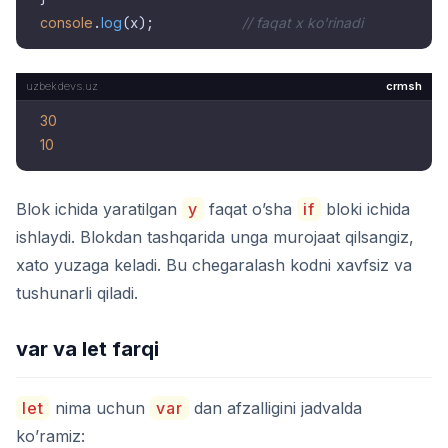
console
.
log
(x);           
// faqat x ko'rinadi
crmsh
30
10
Blok ichida yaratilgan
y
faqat o’sha
if
bloki ichida
ishlaydi. Blokdan tashqarida unga murojaat qilsangiz,
xato yuzaga keladi. Bu chegaralash kodni xavfsiz va
tushunarli qiladi.
var va let farqi
let
nima uchun
var
dan afzalligini jadvalda
ko’ramiz: