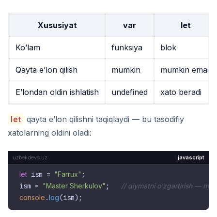
Xususiyat
var
let
Ko’lam
funksiya
blok
Qayta e’lon qilish
mumkin
mumkin emas
E’londan oldin ishlatish
undefined
xato beradi
let
qayta e’lon qilishni taqiqlaydi — bu tasodifiy
xatolarning oldini oladi:
javascript
let
 ism = 
"Farrux"
;

ism = 
"Master Sherkulov"
;   
// qiymatni o'zgartirish — mu
console
.
log