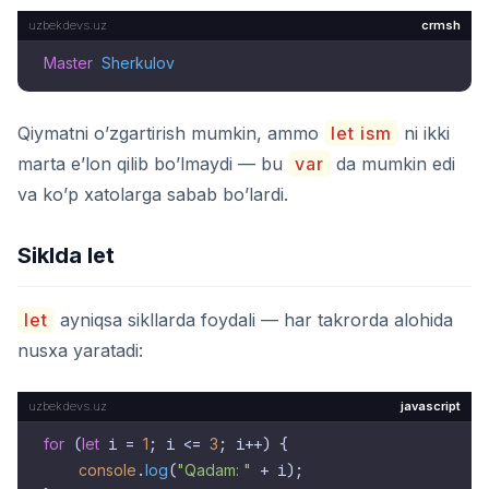
crmsh
Master
Sherkulov
Qiymatni o’zgartirish mumkin, ammo
let ism
ni ikki
marta e’lon qilib bo’lmaydi — bu
var
da mumkin edi
va ko’p xatolarga sabab bo’lardi.
Siklda let
let
ayniqsa sikllarda foydali — har takrorda alohida
nusxa yaratadi:
javascript
for
 (
let
 i = 
1
; i <= 
3
; i++) {

console
.
log
(
"Qadam: "
 + i);
