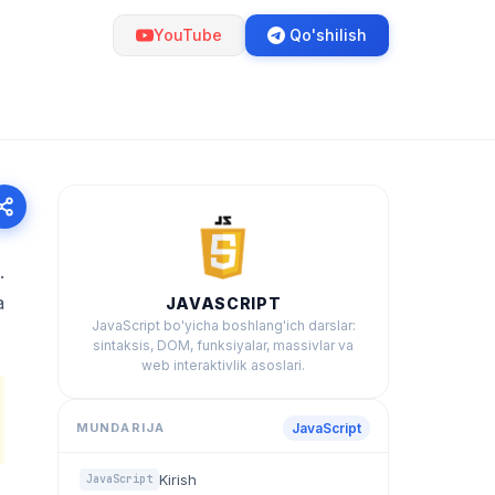
YouTube
Qo'shilish
.
a
JAVASCRIPT
JavaScript bo'yicha boshlang'ich darslar:
sintaksis, DOM, funksiyalar, massivlar va
web interaktivlik asoslari.
MUNDARIJA
JavaScript
Kirish
JavaScript