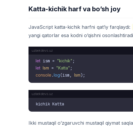
Katta-kichik harf va bo’sh joy
JavaScript katta-kichik harfni qat’iy farqlaydi:
yangi qatorlar esa kodni o’qishni osonlashtiradi,
let
 ism = 
"kichik"
let
Ism
 = 
"Katta"
console
.
log
(ism, 
Ism
Ikki mustaqil o’zgaruvchi mustaqil qiymat saqla