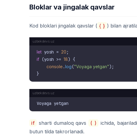
Bloklar va jingalak qavslar
Kod bloklari jingalak qavslar (
{ }
) bilan ajrati
let
 yosh = 
20
if
 (yosh >= 
18
) {

console
.
log
(
"Voyaga yetgan"
);

if
sharti dumaloq qavs
( )
ichida, bajarila
butun tilda takrorlanadi.