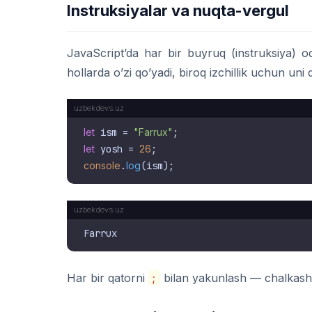
Instruksiyalar va nuqta-vergul
JavaScript’da har bir buyruq (instruksiya) o
hollarda o’zi qo’yadi, biroq izchillik uchun uni q
let
 ism = 
"Farrux"
let
 yosh = 
26
console
.
log
Har bir qatorni
;
bilan yakunlash — chalkashlik