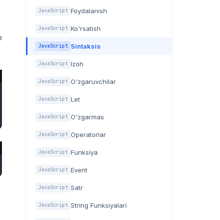
Foydalanish
JavaScript
Ko'rsatish
JavaScript
p
Sintaksis
JavaScript
Izoh
JavaScript
O'zgaruvchilar
JavaScript
Let
JavaScript
O'zgarmas
JavaScript
Operatorlar
JavaScript
Funksiya
JavaScript
Event
JavaScript
Satr
JavaScript
String Funksiyalari
JavaScript