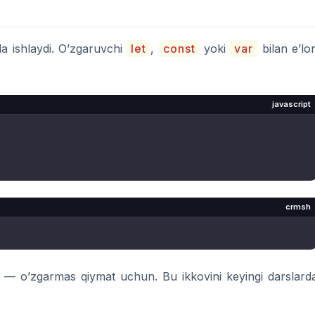
da ishlaydi. O’zgaruvchi
let
,
const
yoki
var
bilan e’lo
javascript
crmsh
— o’zgarmas qiymat uchun. Bu ikkovini keyingi darslard