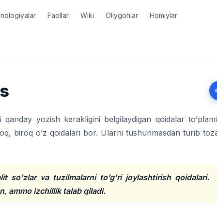
nologiyalar
Faollar
Wiki
Oliygohlar
Homiylar
is
 qanday yozish kerakligini belgilaydigan qoidalar to’plami
oq, biroq o’z qoidalari bor. Ularni tushunmasdan turib toz
lit so’zlar va tuzilmalarni to’g’ri joylashtirish qoidalari.
 ammo izchillik talab qiladi.