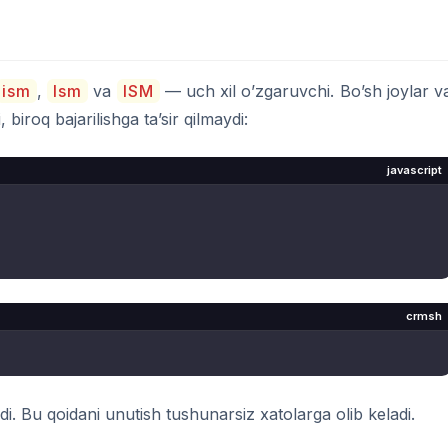
ism
,
Ism
va
ISM
— uch xil o’zgaruvchi. Bo’sh joylar v
 biroq bajarilishga ta’sir qilmaydi:
javascript
crmsh
di. Bu qoidani unutish tushunarsiz xatolarga olib keladi.