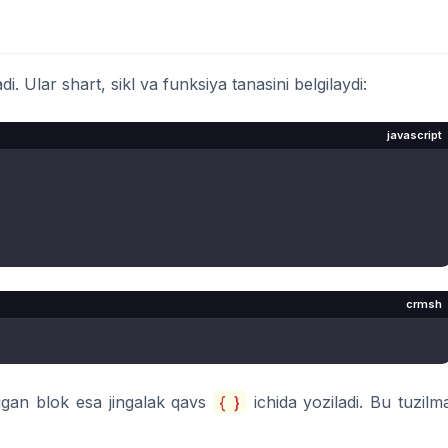
ladi. Ular shart, sikl va funksiya tanasini belgilaydi:
javascript
crmsh
digan blok esa jingalak qavs
{ }
ichida yoziladi. Bu tuzilm