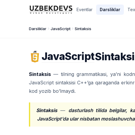
Eventlar
Darsliklar
Tex
Darsliklar
JavaScript
Sintaksis
JavaScript
Sintaks
Sintaksis
— tilning grammatikasi, ya’ni kodni
JavaScript sintaksisi C++’ga qaraganda erkinr
kod yozib bo’lmaydi.
Sintaksis
—
dasturlash tilida belgilar, ka
JavaScript’da ular nisbatan moslashuvchan,