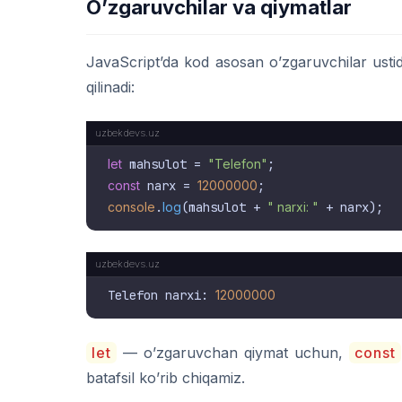
O’zgaruvchilar va qiymatlar
JavaScript’da kod asosan o’zgaruvchilar usti
qilinadi:
let
 mahsulot = 
"Telefon"
const
 narx = 
12000000
console
.
log
(mahsulot + 
" narxi: "
Telefon narxi: 
12000000
let
— o’zgaruvchan qiymat uchun,
const
batafsil ko’rib chiqamiz.