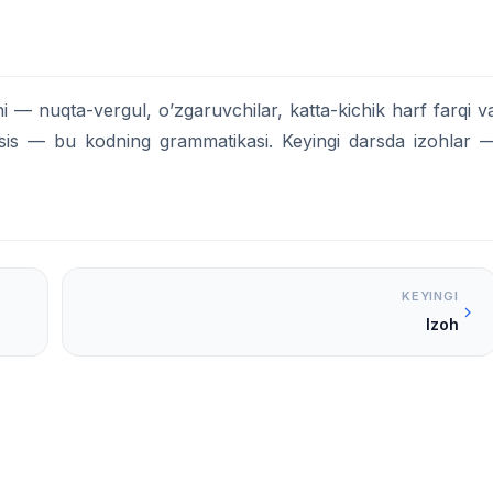
ni — nuqta-vergul, o’zgaruvchilar, katta-kichik harf farqi v
taksis — bu kodning grammatikasi. Keyingi darsda izohlar 
KEYINGI
Izoh