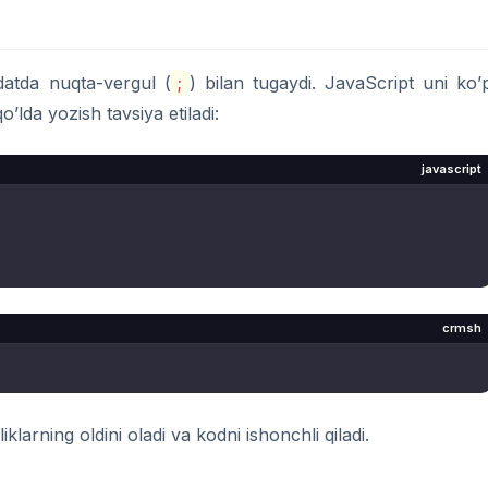
datda nuqta-vergul (
;
) bilan tugaydi. JavaScript uni ko’
o’lda yozish tavsiya etiladi:
javascript
crmsh
larning oldini oladi va kodni ishonchli qiladi.