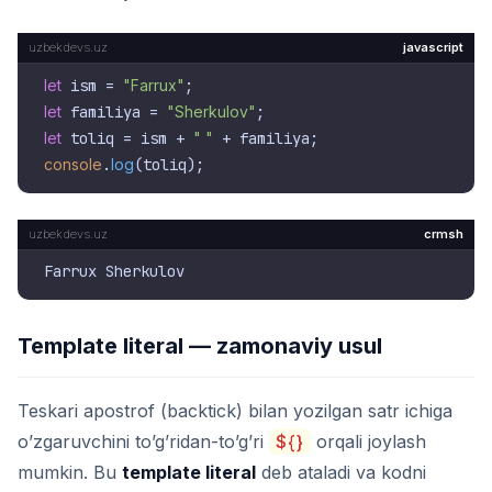
javascript
let
 ism = 
"Farrux"
let
 familiya = 
"Sherkulov"
let
 toliq = ism + 
" "
console
.
log
crmsh
Template literal — zamonaviy usul
Teskari apostrof (backtick) bilan yozilgan satr ichiga
o’zgaruvchini to’g’ridan-to’g’ri
${}
orqali joylash
mumkin. Bu
template literal
deb ataladi va kodni