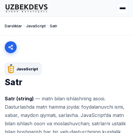
Darsliklar
JavaScript
Satr
JavaScript
Satr
Satr (string)
— matn bilan ishlashning asosi.
Dasturlashda matn hamma joyda: foydalanuvchi ismi,
xabar, maydon qiymati, sarlavha. JavaScript’da matn
bilan ishlash oson va moslashuvchan; satrlarni ustalik
bilan boshqarish har bir veb-dasturchining kundalik