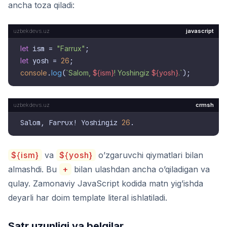
ancha toza qiladi:
javascript
let
 ism = 
"Farrux"
let
 yosh = 
26
console
.
log
(
`Salom, 
${ism}
! Yoshingiz 
${yosh}
.`
crmsh
Salom, Farrux! Yoshingiz 
26
${ism}
va
${yosh}
o’zgaruvchi qiymatlari bilan
almashdi. Bu
+
bilan ulashdan ancha o’qiladigan va
qulay. Zamonaviy JavaScript kodida matn yig’ishda
deyarli har doim template literal ishlatiladi.
Satr uzunligi va belgilar