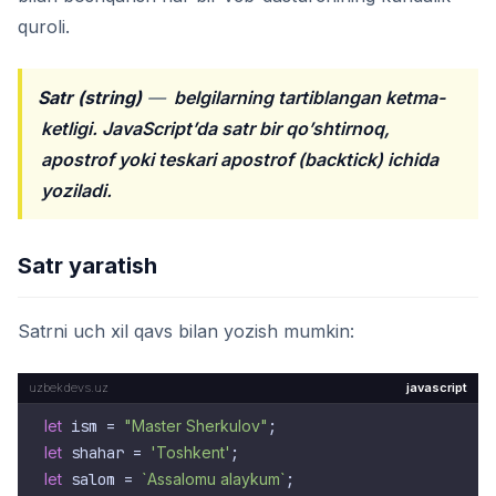
quroli.
Satr (string)
—
belgilarning tartiblangan ketma-
ketligi. JavaScript’da satr bir qo’shtirnoq,
apostrof yoki teskari apostrof (backtick) ichida
yoziladi.
Satr yaratish
Satrni uch xil qavs bilan yozish mumkin:
javascript
let
 ism = 
"Master Sherkulov"
let
 shahar = 
'Toshkent'
let
 salom = 
`Assalomu alaykum`
;
