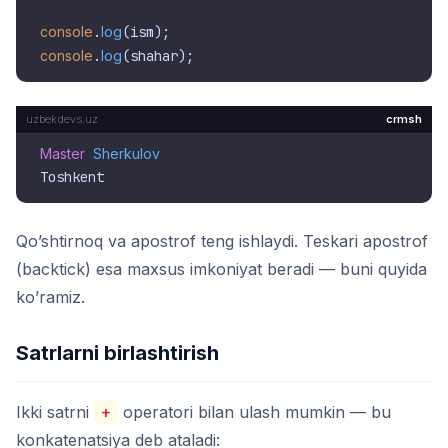
console
.
log
console
.
log
crmsh
Master
Sherkulov
Qo’shtirnoq va apostrof teng ishlaydi. Teskari apostrof
(backtick) esa maxsus imkoniyat beradi — buni quyida
ko’ramiz.
Satrlarni birlashtirish
Ikki satrni
+
operatori bilan ulash mumkin — bu
konkatenatsiya deb ataladi: