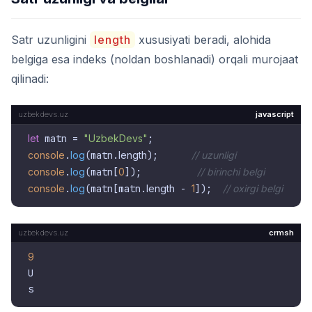
Satr uzunligini
length
xususiyati beradi, alohida
belgiga esa indeks (noldan boshlanadi) orqali murojaat
qilinadi:
javascript
let
 matn = 
"UzbekDevs"
console
.
log
(matn.
length
);      
// uzunligi
console
.
log
(matn[
0
]);          
// birinchi belgi
console
.
log
(matn[matn.
length
 - 
1
]);  
// oxirgi belgi
crmsh
9
U
