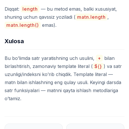
Diqqat:
length
— bu metod emas, balki xususiyat,
shuning uchun qavssiz yoziladi (
matn.length
,
matn.length()
emas).
Xulosa
Bu bo’limda satr yaratishning uch usulini,
+
bilan
birlashtirish, zamonaviy template literal (
${}
) va satr
uzunligi/indeksni ko’rib chiqdik. Template literal —
matn bilan ishlashning eng qulay usuli. Keyingi darsda
satr funksiyalari — matnni qayta ishlash metodlariga
o’tamiz.