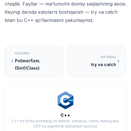
chiqdik. Fayllar — ma’lumotni doimiy saqlashning asosi.
Keyingi darsda xatolarni boshqarish — try va catch
bilan bu C++ qo’llanmasini yakunlaymiz.
OLDINGI
KEYINGI
Polimorfizm.
try va catch
(Sinf/Class)
C++
C++ bo'yicha boshlang'ich darslar: sintaksis, xotira, funksiyalar,
OOP va algoritmik dasturlash asoslari.