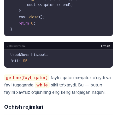
        cout << qator << endl;

    }

    fayl.
close
();

return
0
;

crmsh
UzbekDevs hisoboti

Ball: 
95
getline(fayl, qator)
faylni qatorma-qator o’qiydi va
fayl tugaganda
while
sikli to’xtaydi. Bu — butun
faylni xavfsiz o’qishning eng keng tarqalgan naqshi.
Ochish rejimlari