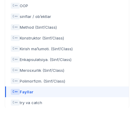
OOP
C++
sinflar / ob’ektlar
C++
Method (Sinf/Class)
C++
Konstruktor (Sinf/Class)
C++
Kirish ma’lumoti. (Sinf/Class)
C++
Enkapsulatsiya. (Sinf/Class)
C++
Merosxurlik (Sinf/Class)
C++
Polimorfizm. (Sinf/Class)
C++
Fayllar
C++
try va catch
C++