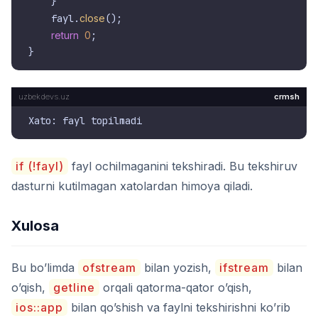
    }

    fayl.
close
();

return
0
;

crmsh
if (!fayl)
fayl ochilmaganini tekshiradi. Bu tekshiruv
dasturni kutilmagan xatolardan himoya qiladi.
Xulosa
Bu bo’limda
ofstream
bilan yozish,
ifstream
bilan
o’qish,
getline
orqali qatorma-qator o’qish,
ios::app
bilan qo’shish va faylni tekshirishni ko’rib