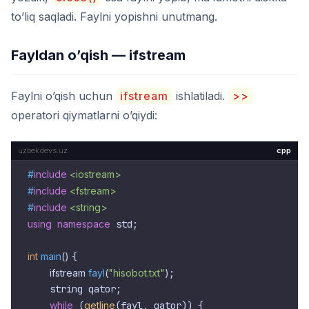
to’liq saqladi. Faylni yopishni unutmang.
Fayldan o’qish — ifstream
Faylni o’qish uchun
ifstream
ishlatiladi.
>>
operatori qiymatlarni o’qiydi:
cpp
#
include
<iostream>
#
include
<fstream>
#
include
<string>
using
namespace
 std;

int
main
()
{

ifstream 
fayl
(
"hisobot.txt"
)
;

    string qator;

while
 (
getline
(fayl, qator)) {
