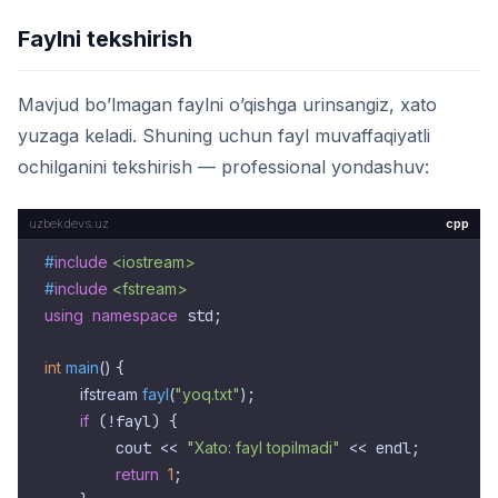
Faylni tekshirish
Mavjud bo’lmagan faylni o’qishga urinsangiz, xato
yuzaga keladi. Shuning uchun fayl muvaffaqiyatli
ochilganini tekshirish — professional yondashuv:
cpp
#
include
<iostream>
#
include
<fstream>
using
namespace
 std;

int
main
()
{

ifstream 
fayl
(
"yoq.txt"
)
;

if
 (!fayl) {

        cout << 
"Xato: fayl topilmadi"
 << endl;

return
1
;
