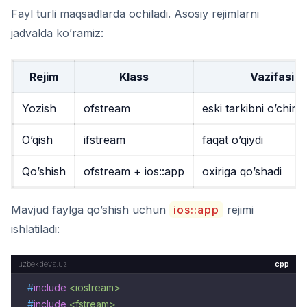
Fayl turli maqsadlarda ochiladi. Asosiy rejimlarni
jadvalda ko’ramiz:
Rejim
Klass
Vazifasi
Yozish
ofstream
eski tarkibni o’chiri
O’qish
ifstream
faqat o’qiydi
Qo’shish
ofstream
+
ios::app
oxiriga qo’shadi
Mavjud faylga qo’shish uchun
ios::app
rejimi
ishlatiladi:
cpp
#
include
<iostream>
#
include
<fstream>