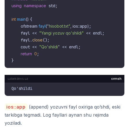
using
namespace
 std;

int
main
()
{

ofstream 
fayl
(
"hisobot.txt"
, ios::app)
;

    fayl << 
"Yangi yozuv qo'shildi"
 << endl;

    fayl.
close
();

    cout << 
"Qo'shildi"
 << endl;

return
0
;

crmsh
ios::app
(append) yozuvni fayl oxiriga qo’shdi, eski
tarkibga tegmadi. Log fayllari aynan shu rejimda
yoziladi.