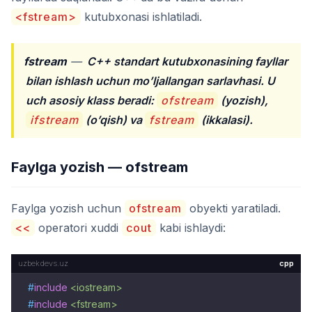
<fstream>
kutubxonasi ishlatiladi.
fstream
—
C++ standart kutubxonasining fayllar
bilan ishlash uchun mo’ljallangan sarlavhasi. U
uch asosiy klass beradi:
ofstream
(yozish),
ifstream
(o’qish) va
fstream
(ikkalasi).
Faylga yozish — ofstream
Faylga yozish uchun
ofstream
obyekti yaratiladi.
<<
operatori xuddi
cout
kabi ishlaydi:
cpp
#
include
<iostream>
#
include
<fstream>