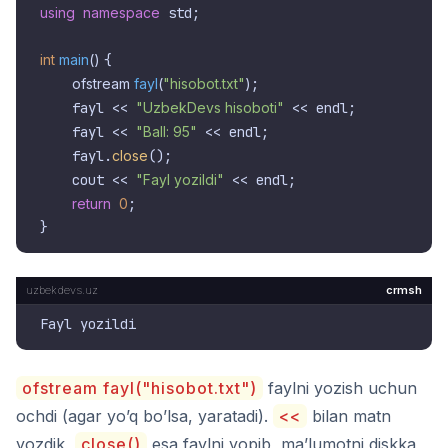
using
namespace
 std;

int
main
()
{

ofstream 
fayl
(
"hisobot.txt"
)
;

    fayl << 
"UzbekDevs hisoboti"
 << endl;

    fayl << 
"Ball: 95"
 << endl;

    fayl.
close
();

    cout << 
"Fayl yozildi"
 << endl;

return
0
;

crmsh
ofstream fayl("hisobot.txt")
faylni yozish uchun
ochdi (agar yo’q bo’lsa, yaratadi).
<<
bilan matn
yozdik,
close()
esa faylni yopib, ma’lumotni diskka