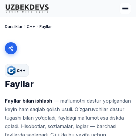
Darsliklar
C++
Fayllar
C++
Fayllar
Fayllar bilan ishlash
— ma’lumotni dastur yopilgandan
keyin ham saqlab qolish usuli. O’zgaruvchilar dastur
tugashi bilan yo’qoladi, fayldagi ma’lumot esa diskda
qoladi. Hisobotlar, sozlamalar, loglar — barchasi
fayllarda saqlanadi. C++’da bu vazifa uchun