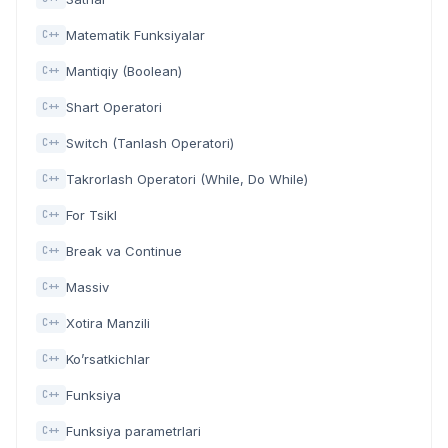
Matematik Funksiyalar
C++
Mantiqiy (Boolean)
C++
Shart Operatori
C++
Switch (Tanlash Operatori)
C++
Takrorlash Operatori (While, Do While)
C++
For Tsikl
C++
Break va Continue
C++
Massiv
C++
Xotira Manzili
C++
Ko’rsatkichlar
C++
Funksiya
C++
Funksiya parametrlari
C++