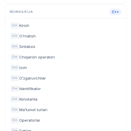
MUNDARIJA
C++
Kirish
C++
O’rnatish
C++
Sintaksis
C++
Chiqarish operatori
C++
Izoh
C++
O’zgaruvchilar
C++
Identifikator
C++
Konstanta
C++
Ma’lumot turlari
C++
Operatorlar
C++
Satrlar
C++