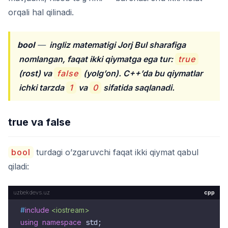
orqali hal qilinadi.
bool
—
ingliz matematigi Jorj Bul sharafiga
nomlangan, faqat ikki qiymatga ega tur:
true
(rost) va
false
(yolg’on). C++’da bu qiymatlar
ichki tarzda
1
va
0
sifatida saqlanadi.
true va false
bool
turdagi o’zgaruvchi faqat ikki qiymat qabul
qiladi:
cpp
#
include
<iostream>
using
namespace
 std;
