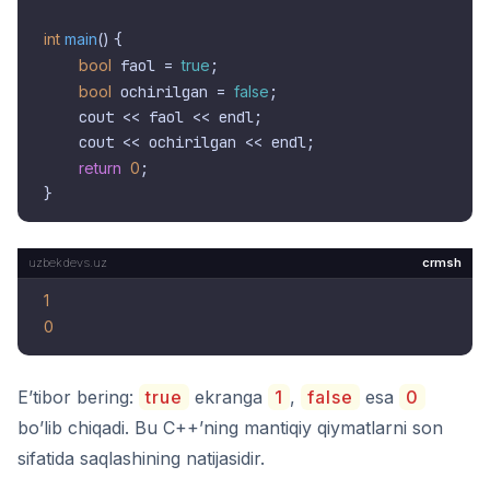
int
main
()
{

bool
 faol = 
true
;

bool
 ochirilgan = 
false
;

    cout << faol << endl;

    cout << ochirilgan << endl;

return
0
;

crmsh
1
0
E’tibor bering:
true
ekranga
1
,
false
esa
0
bo’lib chiqadi. Bu C++’ning mantiqiy qiymatlarni son
sifatida saqlashining natijasidir.