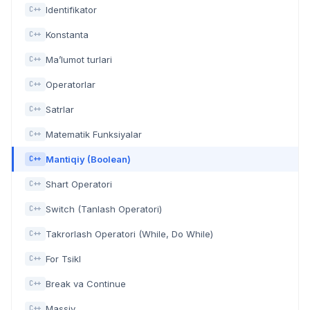
Identifikator
C++
Konstanta
C++
Ma’lumot turlari
C++
Operatorlar
C++
Satrlar
C++
Matematik Funksiyalar
C++
Mantiqiy (Boolean)
C++
Shart Operatori
C++
Switch (Tanlash Operatori)
C++
Takrorlash Operatori (While, Do While)
C++
For Tsikl
C++
Break va Continue
C++
Massiv
C++