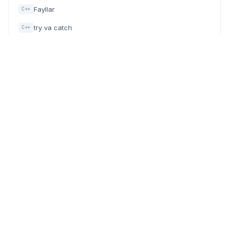
Fayllar
C++
try va catch
C++
Dasturchilar, IT mutaxassislar va texnologiyaga qiziquvchilar
uchun zamonaviy community (hamjamiyat) platforma.
PLATFORMA
HAMJAMIYAT
Faollar
Biz haqimizda
Meetuplar
Bizning Homiylar