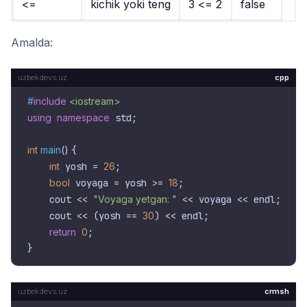
<=
kichik yoki teng
3 <= 2
false
Amalda:
cpp
#
include
<iostream>
using
namespace
 std;

int
main
()
{

int
 yosh = 
26
;

bool
 voyaga = yosh >= 
18
;

    cout << 
"Voyaga yetgan: "
 << voyaga << endl;

    cout << (yosh == 
30
) << endl;

return
0
;

crmsh