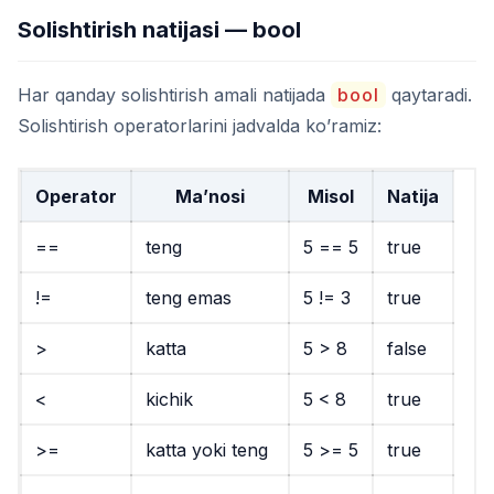
Solishtirish natijasi — bool
Har qanday solishtirish amali natijada
bool
qaytaradi.
Solishtirish operatorlarini jadvalda ko’ramiz:
Operator
Ma’nosi
Misol
Natija
==
teng
5 == 5
true
!=
teng emas
5 != 3
true
>
katta
5 > 8
false
<
kichik
5 < 8
true
>=
katta yoki teng
5 >= 5
true