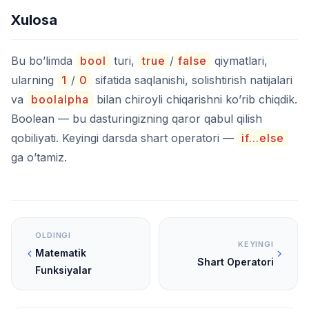
Xulosa
Bu bo’limda
bool
turi,
true
/
false
qiymatlari,
ularning
1
/
0
sifatida saqlanishi, solishtirish natijalari
va
boolalpha
bilan chiroyli chiqarishni ko’rib chiqdik.
Boolean — bu dasturingizning qaror qabul qilish
qobiliyati. Keyingi darsda shart operatori —
if...else
ga o’tamiz.
OLDINGI
KEYINGI
Matematik
Shart Operatori
Funksiyalar