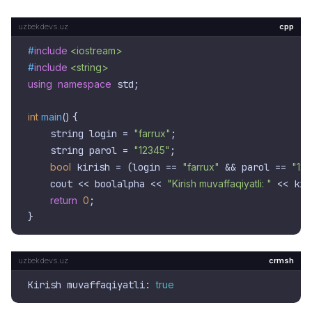
cpp
#
include
<iostream>
#
include
<string>
using
namespace
 std;

int
main
()
{

    string login = 
"farrux"
;

    string parol = 
"12345"
;

bool
 kirish = (login == 
"farrux"
 && parol == 
"12
    cout << boolalpha << 
"Kirish muvaffaqiyatli: "
 << kir
return
0
;

crmsh
Kirish muvaffaqiyatli: 
true