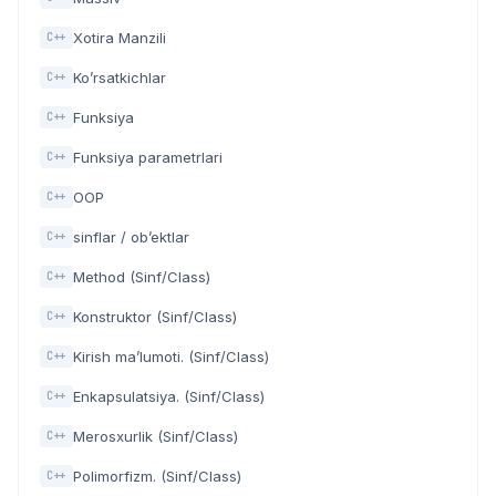
Xotira Manzili
C++
Ko’rsatkichlar
C++
Funksiya
C++
Funksiya parametrlari
C++
OOP
C++
sinflar / ob’ektlar
C++
Method (Sinf/Class)
C++
Konstruktor (Sinf/Class)
C++
Kirish ma’lumoti. (Sinf/Class)
C++
Enkapsulatsiya. (Sinf/Class)
C++
Merosxurlik (Sinf/Class)
C++
Polimorfizm. (Sinf/Class)
C++