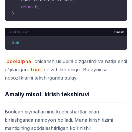
return
0
;

crmsh
true
boolalpha
chiqarish uslubini o’zgartirdi va natija endi
o’qiladigan
true
so’zi bilan chiqdi. Bu ayniqsa
nosozliklarni tekshirganda qulay.
Amaliy misol: kirish tekshiruvi
Boolean qiymatlarning kuchi shartlar bilan
birlashganda namoyon bo’ladi. Mana kirish tizimi
mantiqining soddalashtirilgan ko’rinishi: