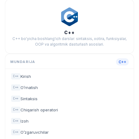
C++
C++ bo'yicha boshlang'ich darslar: sintaksis, xotira, funksiyalar,
OOP va algoritmik dasturlash asoslari.
MUNDARIJA
C++
Kirish
C++
O’rnatish
C++
Sintaksis
C++
Chiqarish operatori
C++
Izoh
C++
O’zgaruvchilar
C++