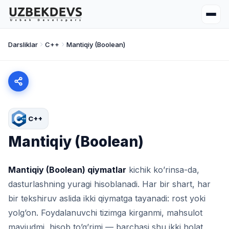
Darsliklar
C++
Mantiqiy (Boolean)
C++
Mantiqiy (Boolean)
Mantiqiy (Boolean) qiymatlar
kichik ko’rinsa-da,
dasturlashning yuragi hisoblanadi. Har bir shart, har
bir tekshiruv aslida ikki qiymatga tayanadi: rost yoki
yolg’on. Foydalanuvchi tizimga kirganmi, mahsulot
mavjudmi, hisob to’g’rimi — barchasi shu ikki holat