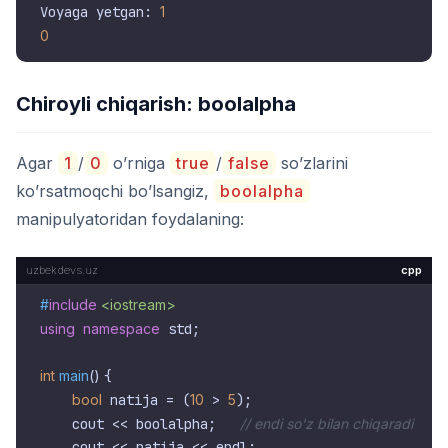
Voyaga yetgan: 
1
0
Chiroyli chiqarish: boolalpha
Agar
1
/
0
o’rniga
true
/
false
so’zlarini
ko’rsatmoqchi bo’lsangiz,
boolalpha
manipulyatoridan foydalaning:
cpp
#
include
<iostream>
using
namespace
 std;

int
main
()
{

bool
 natija = (
10
 > 
5
);

    cout << boolalpha;   
// endi so'z bilan chiqaradi
    cout << natija << endl;
