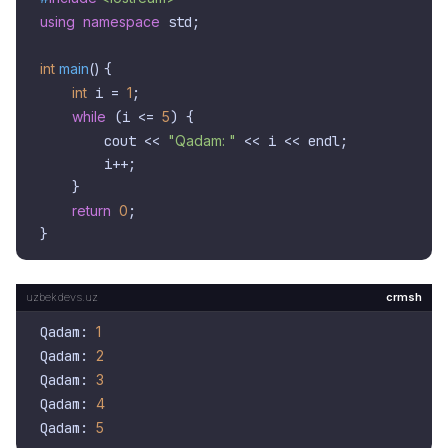
using
namespace
 std;

int
main
()
{

int
 i = 
1
;

while
 (i <= 
5
) {

        cout << 
"Qadam: "
 << i << endl;

        i++;

    }

return
0
;

crmsh
Qadam: 
1
Qadam: 
2
Qadam: 
3
Qadam: 
4
Qadam: 
5