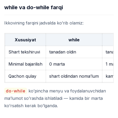
while va do-while farqi
Ikkovining farqini jadvalda ko’rib olamiz:
Xususiyat
while
Shart tekshiruvi
tanadan oldin
tanad
Minimal bajarilish
0 marta
1 mar
Qachon qulay
shart oldindan noma’lum
kamida
do-while
ko’pincha menyu va foydalanuvchidan
ma’lumot so’rashda ishlatiladi — kamida bir marta
ko’rsatish kerak bo’lganda.