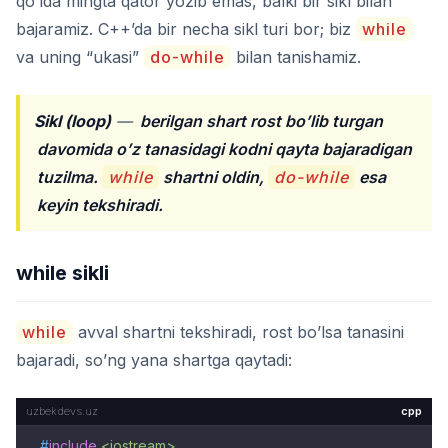
qo’lda mingta qator yozib emas, balki bir sikl bilan
bajaramiz. C++’da bir necha sikl turi bor; biz
while
va uning “ukasi”
do-while
bilan tanishamiz.
Sikl (loop)
—
berilgan shart rost bo’lib turgan
davomida o’z tanasidagi kodni qayta bajaradigan
tuzilma.
while
shartni oldin,
do-while
esa
keyin tekshiradi.
while sikli
while
avval shartni tekshiradi, rost bo’lsa tanasini
bajaradi, so’ng yana shartga qaytadi:
cpp
#
include
<iostream>