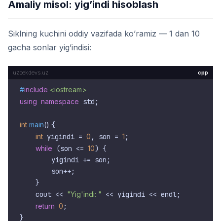
Amaliy misol: yig’indi hisoblash
Siklning kuchini oddiy vazifada ko’ramiz — 1 dan 10
gacha sonlar yig’indisi:
cpp
#
include
<iostream>
using
namespace
 std;

int
main
()
{

int
 yigindi = 
0
, son = 
1
;

while
 (son <= 
10
) {

        yigindi += son;

        son++;

    }

    cout << 
"Yig'indi: "
 << yigindi << endl;

return
0
;
