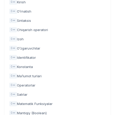
Kirish
C++
O’rnatish
C++
Sintaksis
C++
Chiqarish operatori
C++
Izoh
C++
O’zgaruvchilar
C++
Identifikator
C++
Konstanta
C++
Ma’lumot turlari
C++
Operatorlar
C++
Satrlar
C++
Matematik Funksiyalar
C++
Mantiqiy (Boolean)
C++