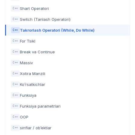
Shart Operatori
C++
Switch (Tanlash Operatori)
C++
Takrorlash Operatori (While, Do While)
C++
For Tsikl
C++
Break va Continue
C++
Massiv
C++
Xotira Manzili
C++
Ko’rsatkichlar
C++
Funksiya
C++
Funksiya parametrlari
C++
OOP
C++
sinflar / ob’ektlar
C++