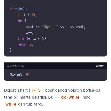
int
main
()
{

int
 i = 
10
;

do
 {

        cout << 
"Qiymat: "
 << i << endl;

        i++;

    } 
while
 (i < 
5
);

return
0
;

crmsh
Qiymat: 
10
Diqqat: shart (
i < 5
) boshidanoq yolg’on bo’lsa-da,
tana bir marta bajarildi. Bu —
do-while
ning
while
dan tub farqi.