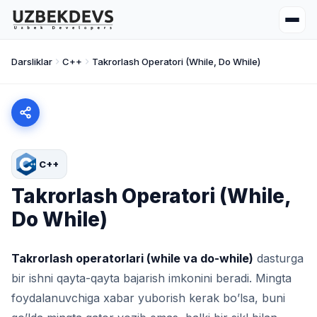
Darsliklar
C++
Takrorlash Operatori (While, Do While)
C++
Takrorlash Operatori (While,
Do While)
Takrorlash operatorlari (while va do-while)
dasturga
bir ishni qayta-qayta bajarish imkonini beradi. Mingta
foydalanuvchiga xabar yuborish kerak bo’lsa, buni