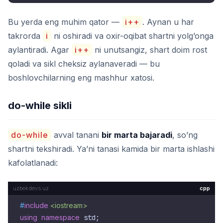
Bu yerda eng muhim qator —
i++
. Aynan u har
takrorda
i
ni oshiradi va oxir-oqibat shartni yolg’onga
aylantiradi. Agar
i++
ni unutsangiz, shart doim rost
qoladi va sikl cheksiz aylanaveradi — bu
boshlovchilarning eng mashhur xatosi.
do-while sikli
do-while
avval tanani
bir marta bajaradi
, so’ng
shartni tekshiradi. Ya’ni tanasi kamida bir marta ishlashi
kafolatlanadi:
cpp
#
include
<iostream>
using
namespace
 std;
