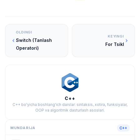
OLDINGI
KEYINGI
Switch (Tanlash
For Tsikl
Operatori)
C++
C++ bo'yicha boshlang'ich darslar: sintaksis, xotira, funksiyalar,
OOP va algoritmik dasturlash asoslari.
MUNDARIJA
C++