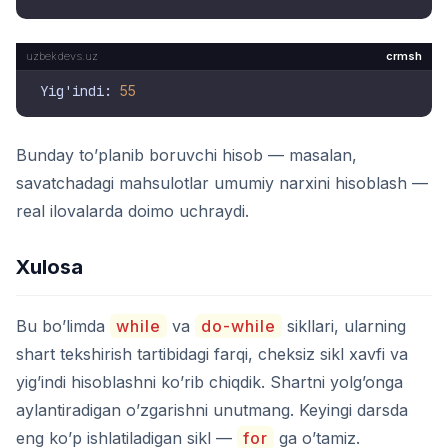
crmsh
Yig'indi: 
55
Bunday to’planib boruvchi hisob — masalan,
savatchadagi mahsulotlar umumiy narxini hisoblash —
real ilovalarda doimo uchraydi.
Xulosa
Bu bo’limda
while
va
do-while
sikllari, ularning
shart tekshirish tartibidagi farqi, cheksiz sikl xavfi va
yig’indi hisoblashni ko’rib chiqdik. Shartni yolg’onga
aylantiradigan o’zgarishni unutmang. Keyingi darsda
eng ko’p ishlatiladigan sikl —
for
ga o’tamiz.