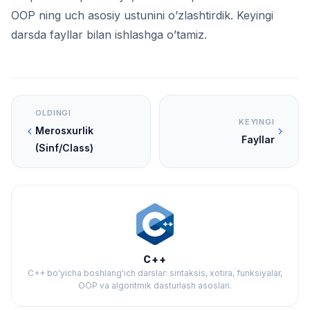
OOP ning uch asosiy ustunini o’zlashtirdik. Keyingi
darsda fayllar bilan ishlashga o’tamiz.
OLDINGI
KEYINGI
Merosxurlik
Fayllar
(Sinf/Class)
C++
C++ bo'yicha boshlang'ich darslar: sintaksis, xotira, funksiyalar,
OOP va algoritmik dasturlash asoslari.