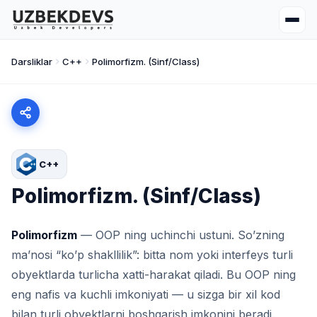
Darsliklar
C++
Polimorfizm. (Sinf/Class)
C++
Polimorfizm. (Sinf/Class)
Polimorfizm
— OOP ning uchinchi ustuni. So’zning
ma’nosi “ko’p shakllilik”: bitta nom yoki interfeys turli
obyektlarda turlicha xatti-harakat qiladi. Bu OOP ning
eng nafis va kuchli imkoniyati — u sizga bir xil kod
bilan turli obyektlarni boshqarish imkonini beradi.