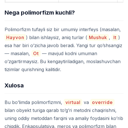
Nega polimorfizm kuchli?
Polimorfizm tufayli siz bir umumiy interfeys (masalan,
Hayvon
) bilan ishlaysiz, aniq turlar (
Mushuk
,
It
)
esa har biri o’zicha javob beradi. Yangi tur qo’shsangiz
— masalan,
Ot
— mavjud kodni umuman
o’zgartirmaysiz. Bu kengaytiriladigan, moslashuvchan
tizimlar qurishning kalitidir.
Xulosa
Bu bo’limda polimorfizmni,
virtual
va
override
bilan obyekt turiga qarab to’g’ri metodni chaqirishni,
uning oddiy metoddan farqini va amaliy foydasini ko’rib
chiqdik. Enkapsulatsiya, meros va polimorfizm bilan