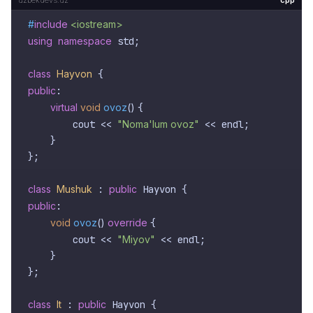
cpp
#
include
<iostream>
using
namespace
 std;

class
Hayvon
public
:

virtual
void
ovoz
()
{

        cout << 
"Noma'lum ovoz"
 << endl;

    }

};

class
Mushuk
 : 
public
public
:

void
ovoz
()
override
{

        cout << 
"Miyov"
 << endl;

    }

};

class
It
 : 
public