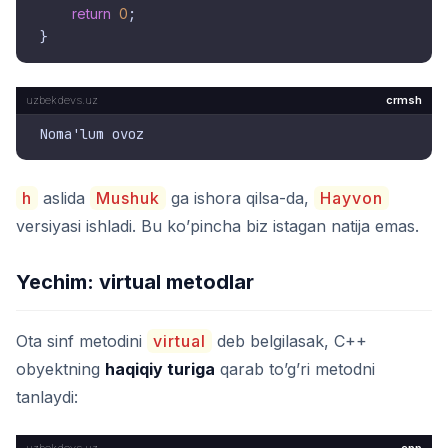
return
0
;

crmsh
h
aslida
Mushuk
ga ishora qilsa-da,
Hayvon
versiyasi ishladi. Bu ko’pincha biz istagan natija emas.
Yechim: virtual metodlar
Ota sinf metodini
virtual
deb belgilasak, C++
obyektning
haqiqiy turiga
qarab to’g’ri metodni
tanlaydi: