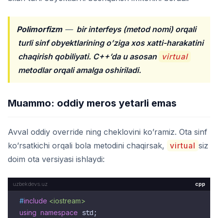
Polimorfizm
—
bir interfeys (metod nomi) orqali
turli sinf obyektlarining o’ziga xos xatti-harakatini
chaqirish qobiliyati. C++’da u asosan
virtual
metodlar orqali amalga oshiriladi.
Muammo: oddiy meros yetarli emas
Avval oddiy override ning cheklovini ko’ramiz. Ota sinf
ko’rsatkichi orqali bola metodini chaqirsak,
virtual
siz
doim ota versiyasi ishlaydi:
cpp
#
include
<iostream>
using
namespace
 std;
