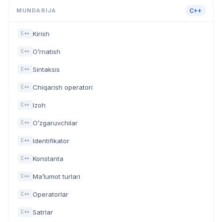
MUNDARIJA
C++
Kirish
C++
O’rnatish
C++
Sintaksis
C++
Chiqarish operatori
C++
Izoh
C++
O’zgaruvchilar
C++
Identifikator
C++
Konstanta
C++
Ma’lumot turlari
C++
Operatorlar
C++
Satrlar
C++