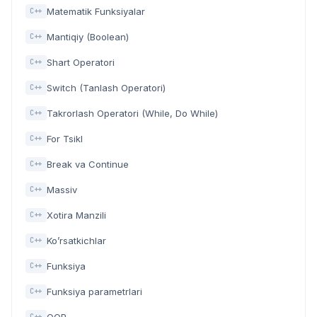
Matematik Funksiyalar
C++
Mantiqiy (Boolean)
C++
Shart Operatori
C++
Switch (Tanlash Operatori)
C++
Takrorlash Operatori (While, Do While)
C++
For Tsikl
C++
Break va Continue
C++
Massiv
C++
Xotira Manzili
C++
Ko’rsatkichlar
C++
Funksiya
C++
Funksiya parametrlari
C++
C++