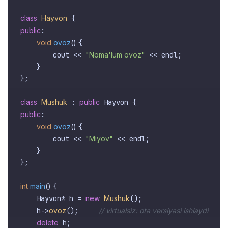
class
Hayvon
public
:

void
ovoz
()
{

        cout << 
"Noma'lum ovoz"
 << endl;

    }

};

class
Mushuk
 : 
public
public
:

void
ovoz
()
{

        cout << 
"Miyov"
 << endl;

    }

};

int
main
()
{

    Hayvon* h = 
new
Mushuk
();

    h->
ovoz
();     
// virtualsiz: ota versiyasi ishlaydi
delete
 h;
