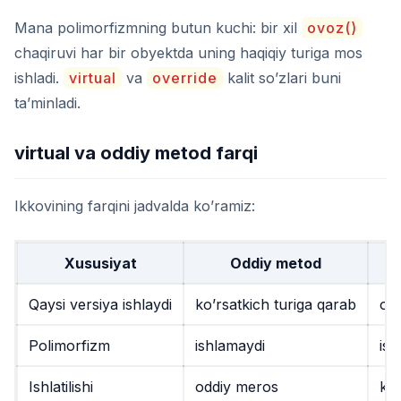
Mana polimorfizmning butun kuchi: bir xil
ovoz()
chaqiruvi har bir obyektda uning haqiqiy turiga mos
ishladi.
virtual
va
override
kalit so’zlari buni
ta’minladi.
virtual va oddiy metod farqi
Ikkovining farqini jadvalda ko’ramiz:
Xususiyat
Oddiy metod
Qaysi versiya ishlaydi
ko’rsatkich turiga qarab
oby
Polimorfizm
ishlamaydi
ish
Ishlatilishi
oddiy meros
ko’