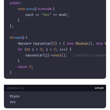
public
:

void
ovoz
()
override
{

        cout << 
"Vov"
 << endl;

    }

};

int
main
()
{

    Hayvon* hayvonlar[
2
] = { 
new
Mushuk
(), 
new
It
()
for
 (
int
 i = 
0
; i < 
2
; i++) {

        hayvonlar[i]->
ovoz
();   
// har biri o'z ovozini c
    }

return
0
;

crmsh
Miyov
