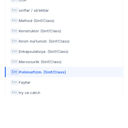
OOP
sinflar / ob’ektlar
C++
Method (Sinf/Class)
C++
Konstruktor (Sinf/Class)
C++
Kirish ma’lumoti. (Sinf/Class)
C++
Enkapsulatsiya. (Sinf/Class)
C++
Merosxurlik (Sinf/Class)
C++
Polimorfizm. (Sinf/Class)
C++
Fayllar
C++
try va catch
C++