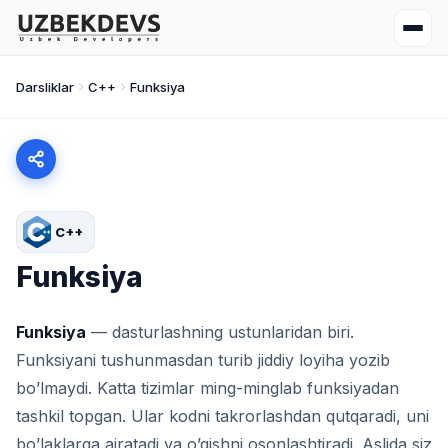
Darsliklar
C++
Funksiya
C++
Funksiya
Funksiya
— dasturlashning ustunlaridan biri.
Funksiyani tushunmasdan turib jiddiy loyiha yozib
bo’lmaydi. Katta tizimlar ming-minglab funksiyadan
tashkil topgan. Ular kodni takrorlashdan qutqaradi, uni
bo’laklarga ajratadi va o’qishni osonlashtiradi. Aslida siz