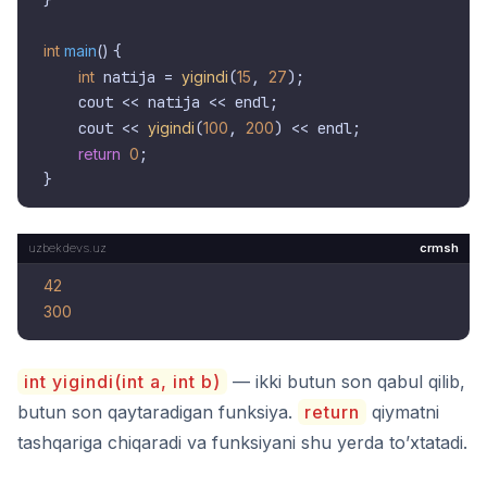
}

int
main
()
{

int
 natija = 
yigindi
(
15
, 
27
);

    cout << natija << endl;

    cout << 
yigindi
(
100
, 
200
) << endl;

return
0
;

crmsh
42
300
int yigindi(int a, int b)
— ikki butun son qabul qilib,
butun son qaytaradigan funksiya.
return
qiymatni
tashqariga chiqaradi va funksiyani shu yerda to’xtatadi.