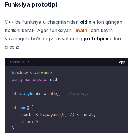
Funksiya prototipi
C++’da funksiya u chaqirilishidan
oldin
e’lon qilingan
bo’lishi kerak. Agar funksiyani
main
dan keyin
yozmoqchi bo’lsangiz, avval uning
prototipini
e’lon
qilasiz:
cpp
#
include
<iostream>
using
namespace
 std;

int
kopaytma
(
int
 a, 
int
 b)
;   
// prototip
int
main
()
{

    cout << 
kopaytma
(
6
, 
7
) << endl;

return
0
;

}
