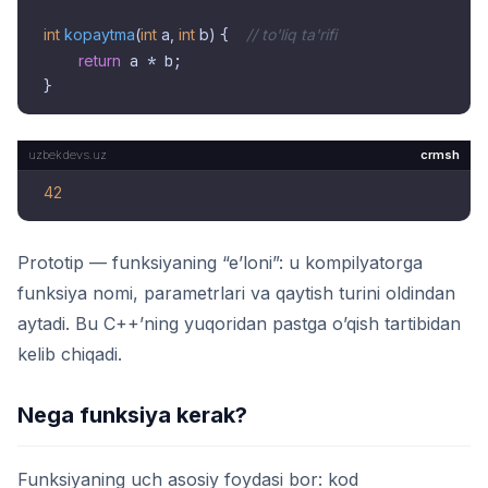
int
kopaytma
(
int
 a, 
int
 b)
{  
// to'liq ta'rifi
return
 a * b;

crmsh
42
Prototip — funksiyaning “e’loni”: u kompilyatorga
funksiya nomi, parametrlari va qaytish turini oldindan
aytadi. Bu C++’ning yuqoridan pastga o’qish tartibidan
kelib chiqadi.
Nega funksiya kerak?
Funksiyaning uch asosiy foydasi bor: kod