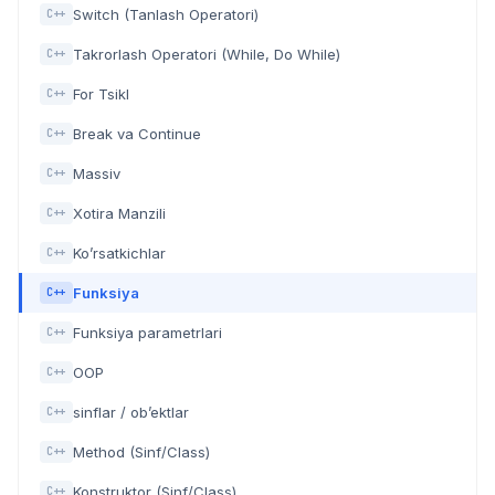
Switch (Tanlash Operatori)
C++
Takrorlash Operatori (While, Do While)
C++
For Tsikl
C++
Break va Continue
C++
Massiv
C++
Xotira Manzili
C++
Ko’rsatkichlar
C++
Funksiya
C++
Funksiya parametrlari
C++
OOP
C++
sinflar / ob’ektlar
C++
Method (Sinf/Class)
C++
Konstruktor (Sinf/Class)
C++