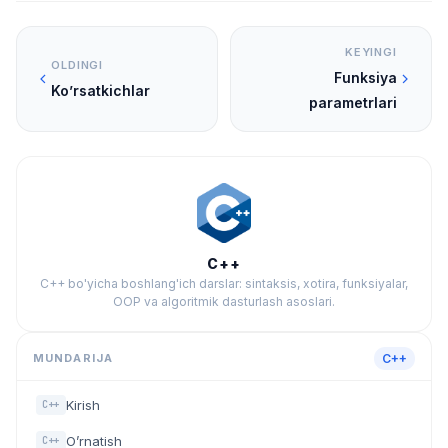
KEYINGI
OLDINGI
Funksiya
Ko’rsatkichlar
parametrlari
C++
C++ bo'yicha boshlang'ich darslar: sintaksis, xotira, funksiyalar,
OOP va algoritmik dasturlash asoslari.
MUNDARIJA
C++
Kirish
C++
O’rnatish
C++