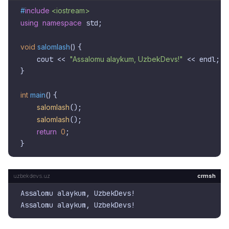
#
include
<iostream>
using
namespace
 std;

void
salomlash
()
{

    cout << 
"Assalomu alaykum, UzbekDevs!"
 << endl;

}

int
main
()
{

salomlash
();

salomlash
();

return
0
;

crmsh
Assalomu alaykum, UzbekDevs!
