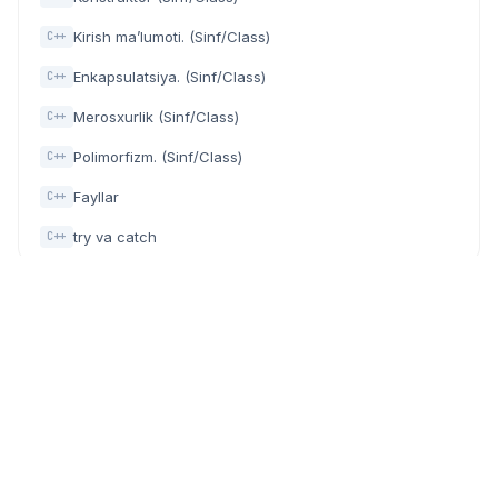
Kirish ma’lumoti. (Sinf/Class)
C++
Enkapsulatsiya. (Sinf/Class)
C++
Merosxurlik (Sinf/Class)
C++
Polimorfizm. (Sinf/Class)
C++
Fayllar
C++
try va catch
C++
Dasturchilar, IT mutaxassislar va texnologiyaga qiziquvchilar