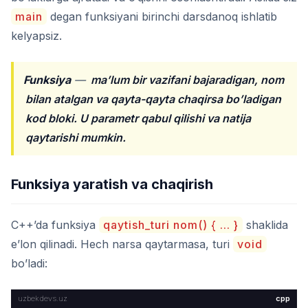
main
degan funksiyani birinchi darsdanoq ishlatib
kelyapsiz.
Funksiya
—
ma’lum bir vazifani bajaradigan, nom
bilan atalgan va qayta-qayta chaqirsa bo’ladigan
kod bloki. U parametr qabul qilishi va natija
qaytarishi mumkin.
Funksiya yaratish va chaqirish
C++’da funksiya
qaytish_turi nom() { ... }
shaklida
e’lon qilinadi. Hech narsa qaytarmasa, turi
void
bo’ladi:
cpp