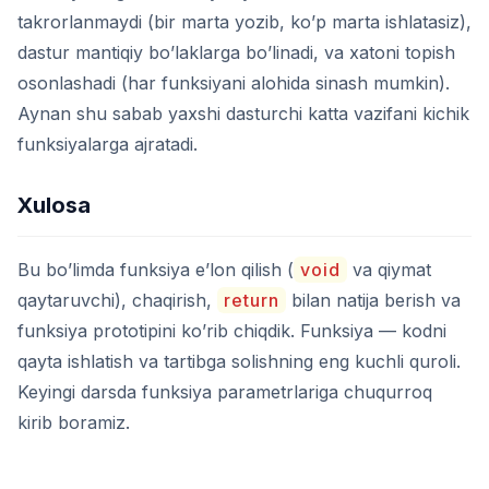
takrorlanmaydi (bir marta yozib, ko’p marta ishlatasiz),
dastur mantiqiy bo’laklarga bo’linadi, va xatoni topish
osonlashadi (har funksiyani alohida sinash mumkin).
Aynan shu sabab yaxshi dasturchi katta vazifani kichik
funksiyalarga ajratadi.
Xulosa
Bu bo’limda funksiya e’lon qilish (
void
va qiymat
qaytaruvchi), chaqirish,
return
bilan natija berish va
funksiya prototipini ko’rib chiqdik. Funksiya — kodni
qayta ishlatish va tartibga solishning eng kuchli quroli.
Keyingi darsda funksiya parametrlariga chuqurroq
kirib boramiz.