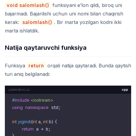
void salomlash()
funksiyani e’lon qildi, biroq uni
bajarmadi. Bajarilishi uchun uni nomi bilan chaqirish
kerak:
salomlash()
. Bir marta yozilgan kodni ikki
marta ishlatdik.
Natija qaytaruvchi funksiya
Funksiya
return
orqali natija qaytaradi. Bunda qaytish
turi aniq belgilanadi:
cpp
#
include
<iostream>
using
namespace
 std;

int
yigindi
(
int
 a, 
int
 b)
{

return
 a + b;
