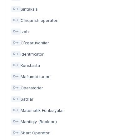
Sintaksis
C++
Chiqarish operatori
C++
Izoh
C++
O’zgaruvchilar
C++
Identifikator
C++
Konstanta
C++
Ma’lumot turlari
C++
Operatorlar
C++
Satrlar
C++
Matematik Funksiyalar
C++
Mantiqiy (Boolean)
C++
Shart Operatori
C++