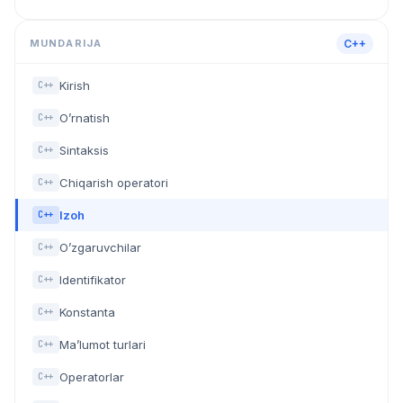
MUNDARIJA
C++
Kirish
C++
O’rnatish
C++
Sintaksis
C++
Chiqarish operatori
C++
Izoh
C++
O’zgaruvchilar
C++
Identifikator
C++
Konstanta
C++
Ma’lumot turlari
C++
Operatorlar
C++