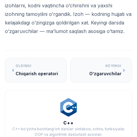
izohlarni, kodni vaqtincha o’chirishni va yaxshi
izohning tamoyilini o’rgandik. Izoh — kodning hujjati va
kelajakdagi o’zingizga qoldirilgan xat. Keyingi darsda
o’zgaruvchilar — ma’lumot saqlash asosiga o’tamiz.
OLDINGI
KEYINGI
Chiqarish operatori
O’zgaruvchilar
C++
C++ bo'yicha boshlang'ich darslar: sintaksis, xotira, funksiyalar,
OOP va algoritmik dasturlash asoslari.