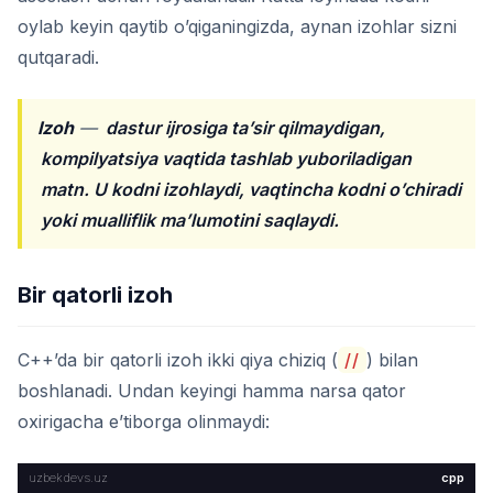
oylab keyin qaytib o’qiganingizda, aynan izohlar sizni
qutqaradi.
Izoh
—
dastur ijrosiga ta’sir qilmaydigan,
kompilyatsiya vaqtida tashlab yuboriladigan
matn. U kodni izohlaydi, vaqtincha kodni o’chiradi
yoki mualliflik ma’lumotini saqlaydi.
Bir qatorli izoh
C++’da bir qatorli izoh ikki qiya chiziq (
//
) bilan
boshlanadi. Undan keyingi hamma narsa qator
oxirigacha e’tiborga olinmaydi:
cpp