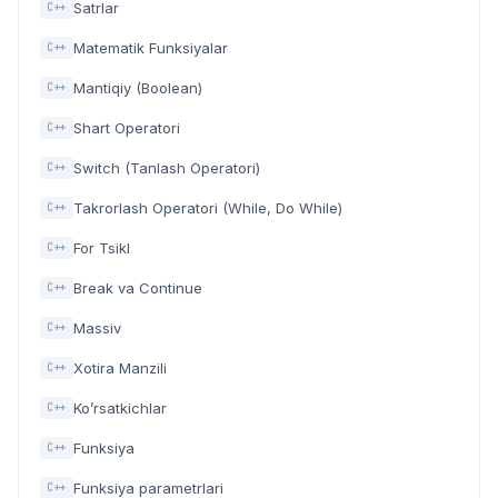
Satrlar
C++
Matematik Funksiyalar
C++
Mantiqiy (Boolean)
C++
Shart Operatori
C++
Switch (Tanlash Operatori)
C++
Takrorlash Operatori (While, Do While)
C++
For Tsikl
C++
Break va Continue
C++
Massiv
C++
Xotira Manzili
C++
Ko’rsatkichlar
C++
Funksiya
C++
Funksiya parametrlari
C++