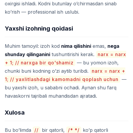
oxirgisi ishladi. Kodni butunlay o’chirmasdan sinab
ko’rish — professional ish uslubi.
Yaxshi izohning qoidasi
Muhim tamoyil: izoh kod
nima qilishini
emas,
nega
shunday qilinganini
tushuntirishi kerak.
narx = narx
+ 1; // narxga bir qo'shamiz
— bu yomon izoh,
chunki buni kodning o’zi aytib turibdi.
narx = narx +
1; // yaxlitlashdagi kamomadni qoplash uchun
—
bu yaxshi izoh, u sababni ochadi. Aynan shu farq
havaskorni tajribali muhandisdan ajratadi.
Xulosa
Bu bo’limda
//
bir qatorli,
/* */
ko’p qatorli