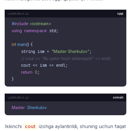
cpp
#
include
<iostream>
using
namespace
 std;

int
main
()
{

    string ism = 
"Master Sherkulov"
;

// cout << "Bu qator hozir ishlamaydi" << endl;
    cout << ism << endl;

return
0
;

crmsh
Master
Sherkulov
Ikkinchi
cout
izohga aylantirildi, shuning uchun faqat