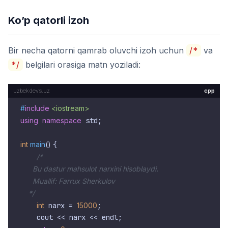
Ko’p qatorli izoh
Bir necha qatorni qamrab oluvchi izoh uchun
/*
va
*/
belgilari orasiga matn yoziladi:
cpp
#
include
<iostream>
using
namespace
 std;

int
main
()
{

/*

      Bu dastur mahsulot narxini hisoblaydi.

      Muallif: Farrux Sherkulov

    */
int
 narx = 
15000
;

    cout << narx << endl;
