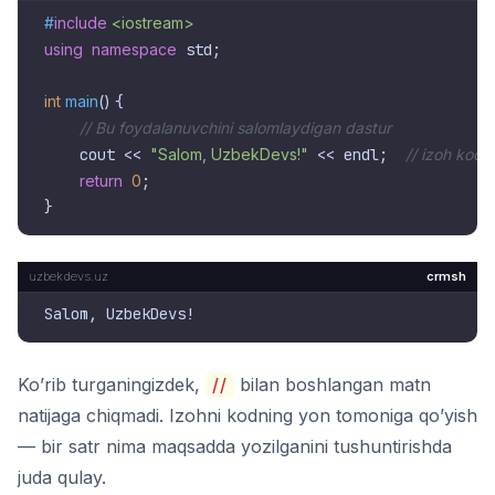
#
include
<iostream>
using
namespace
 std;

int
main
()
{

// Bu foydalanuvchini salomlaydigan dastur
    cout << 
"Salom, UzbekDevs!"
 << endl;  
// izoh kod 
return
0
;

crmsh
Ko’rib turganingizdek,
//
bilan boshlangan matn
natijaga chiqmadi. Izohni kodning yon tomoniga qo’yish
— bir satr nima maqsadda yozilganini tushuntirishda
juda qulay.