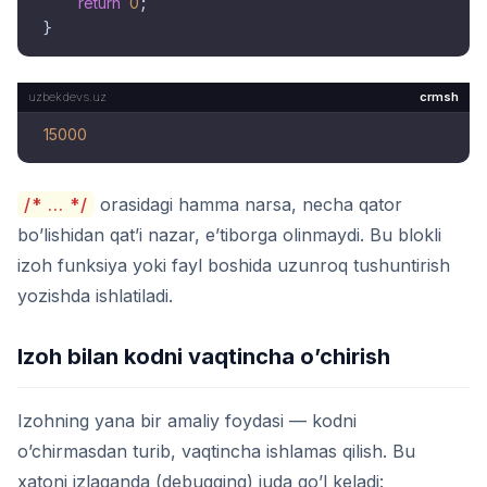
return
0
;

crmsh
15000
/* ... */
orasidagi hamma narsa, necha qator
bo’lishidan qat’i nazar, e’tiborga olinmaydi. Bu blokli
izoh funksiya yoki fayl boshida uzunroq tushuntirish
yozishda ishlatiladi.
Izoh bilan kodni vaqtincha o’chirish
Izohning yana bir amaliy foydasi — kodni
o’chirmasdan turib, vaqtincha ishlamas qilish. Bu
xatoni izlaganda (debugging) juda qo’l keladi: