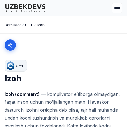
Darsliklar
C++
Izoh
C++
Izoh
Izoh (comment)
— kompilyator e’tiborga olmaydigan,
faqat inson uchun mo’ljallangan matn. Havaskor
dasturchi izohni ortiqcha deb bilsa, tajribali muhandis
undan kodni tushuntirish va murakkab qarorlarni
asoslash uchun foydalanadi. Katta loyihada kodni