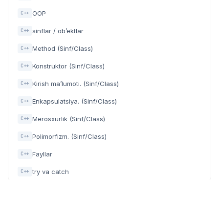
OOP
C++
sinflar / ob’ektlar
C++
Method (Sinf/Class)
C++
Konstruktor (Sinf/Class)
C++
Kirish ma’lumoti. (Sinf/Class)
C++
Enkapsulatsiya. (Sinf/Class)
C++
Merosxurlik (Sinf/Class)
C++
Polimorfizm. (Sinf/Class)
C++
Fayllar
C++
try va catch
C++