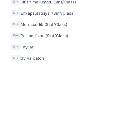
Kirish ma’lumoti. (Sinf/Class)
C++
Enkapsulatsiya. (Sinf/Class)
C++
Merosxurlik (Sinf/Class)
C++
Polimorfizm. (Sinf/Class)
C++
Fayllar
C++
try va catch
C++
Dasturchilar, IT mutaxassislar va texnologiyaga qiziquvchilar
uchun zamonaviy community (hamjamiyat) platforma.