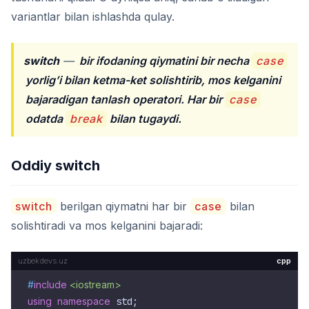
variantlar bilan ishlashda qulay.
switch
—
bir ifodaning qiymatini bir necha
case
yorlig’i bilan ketma-ket solishtirib, mos kelganini
bajaradigan tanlash operatori. Har bir
case
odatda
break
bilan tugaydi.
Oddiy switch
switch
berilgan qiymatni har bir
case
bilan
solishtiradi va mos kelganini bajaradi:
cpp
#
include
<iostream>
using
namespace
 std;
