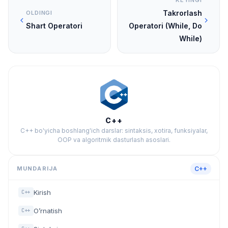
KEYINGI
Takrorlash
OLDINGI
Shart Operatori
Operatori (While, Do
While)
C++
C++ bo'yicha boshlang'ich darslar: sintaksis, xotira, funksiyalar,
OOP va algoritmik dasturlash asoslari.
MUNDARIJA
C++
Kirish
C++
O’rnatish
C++