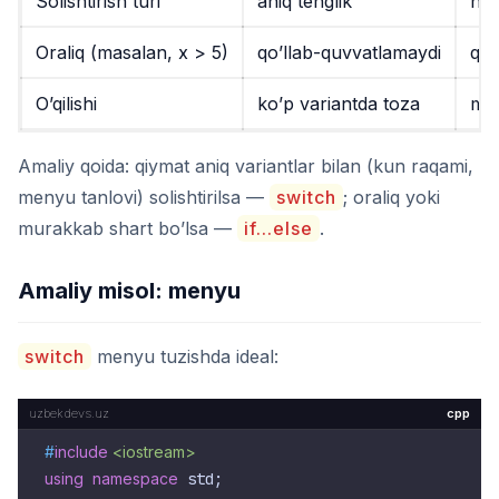
Solishtirish turi
aniq tenglik
har
Oraliq (masalan,
x > 5
)
qo’llab-quvvatlamaydi
qo’
O’qilishi
ko’p variantda toza
mu
Amaliy qoida: qiymat aniq variantlar bilan (kun raqami,
menyu tanlovi) solishtirilsa —
switch
; oraliq yoki
murakkab shart bo’lsa —
if...else
.
Amaliy misol: menyu
switch
menyu tuzishda ideal:
cpp
#
include
<iostream>
using
namespace
 std;
