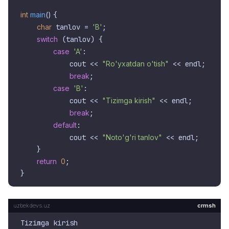
int
main
()
{

char
 tanlov = 
'B'
;

switch
 (tanlov) {

case
'A'
:

            cout << 
"Ro'yxatdan o'tish"
 << endl;

break
;

case
'B'
:

            cout << 
"Tizimga kirish"
 << endl;

break
;

default
:

            cout << 
"Noto'g'ri tanlov"
 << endl;

    }

return
0
;

crmsh