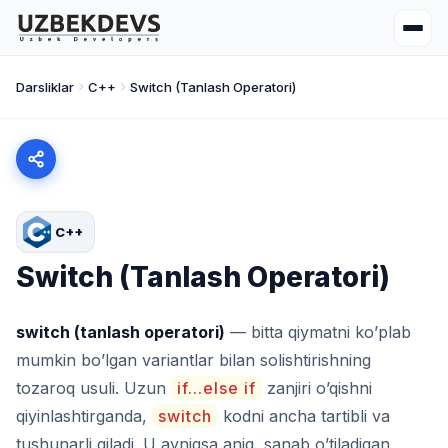
Darsliklar
C++
Switch (Tanlash Operatori)
C++
Switch (Tanlash Operatori)
switch (tanlash operatori)
— bitta qiymatni ko’plab
mumkin bo’lgan variantlar bilan solishtirishning
tozaroq usuli. Uzun
if...else if
zanjiri o’qishni
qiyinlashtirganda,
switch
kodni ancha tartibli va
tushunarli qiladi. U ayniqsa aniq, sanab o’tiladigan