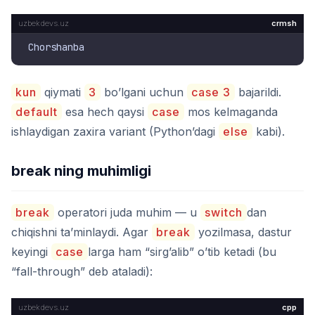
crmsh
kun
qiymati
3
bo’lgani uchun
case 3
bajarildi.
default
esa hech qaysi
case
mos kelmaganda
ishlaydigan zaxira variant (Python’dagi
else
kabi).
break ning muhimligi
break
operatori juda muhim — u
switch
dan
chiqishni ta’minlaydi. Agar
break
yozilmasa, dastur
keyingi
case
larga ham “sirg’alib” o’tib ketadi (bu
“fall-through” deb ataladi):
cpp