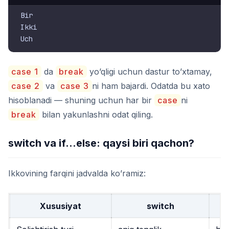
Bir

Ikki

case 1
da
break
yo’qligi uchun dastur to’xtamay,
case 2
va
case 3
ni ham bajardi. Odatda bu xato
hisoblanadi — shuning uchun har bir
case
ni
break
bilan yakunlashni odat qiling.
switch va if…else: qaysi biri qachon?
Ikkovining farqini jadvalda ko’ramiz:
Xususiyat
switch