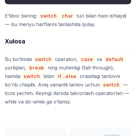
E’tibor bering:
switch
char
turi bilan ham ishlaydi
— bu menyu harflarini tanlashda qulay.
Xulosa
Bu bo’limda
switch
operatori,
case
va
default
yorliqlari,
break
ning muhimligi (fall-through),
hamda
switch
bilan
if...else
orasidagi tanlovni
ko’rib chiqdik. Aniq variantli tanlov uchun
switch
—
toza yechim. Keyingi darsda takrorlash operatorlari —
while va do-while ga o’tamiz.