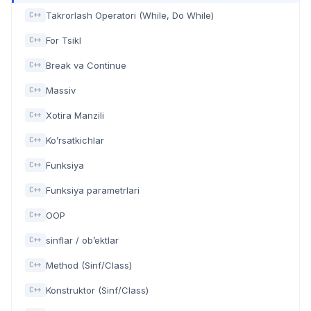
Takrorlash Operatori (While, Do While)
C++
For Tsikl
C++
Break va Continue
C++
Massiv
C++
Xotira Manzili
C++
Ko’rsatkichlar
C++
Funksiya
C++
Funksiya parametrlari
C++
OOP
C++
sinflar / ob’ektlar
C++
Method (Sinf/Class)
C++
Konstruktor (Sinf/Class)
C++