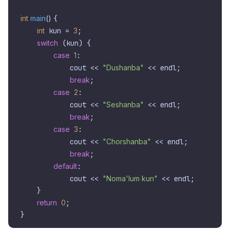
int
main
()
{

int
 kun = 
3
;

switch
 (kun) {

case
1
:

            cout << 
"Dushanba"
 << endl;

break
;

case
2
:

            cout << 
"Seshanba"
 << endl;

break
;

case
3
:

            cout << 
"Chorshanba"
 << endl;

break
;

default
:

            cout << 
"Noma'lum kun"
 << endl;

    }

return
0
;
