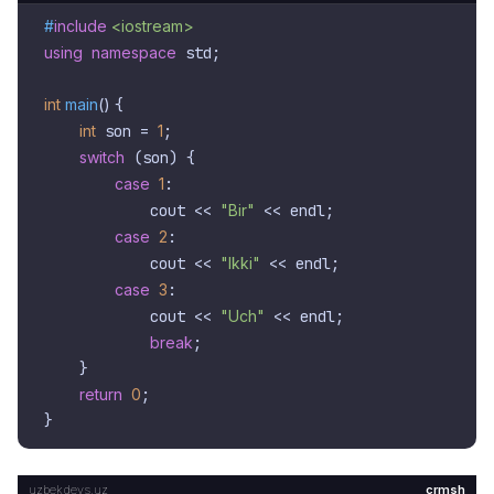
#
include
<iostream>
using
namespace
 std;

int
main
()
{

int
 son = 
1
;

switch
 (son) {

case
1
:

            cout << 
"Bir"
 << endl;

case
2
:

            cout << 
"Ikki"
 << endl;

case
3
:

            cout << 
"Uch"
 << endl;

break
;

    }

return
0
;

crmsh