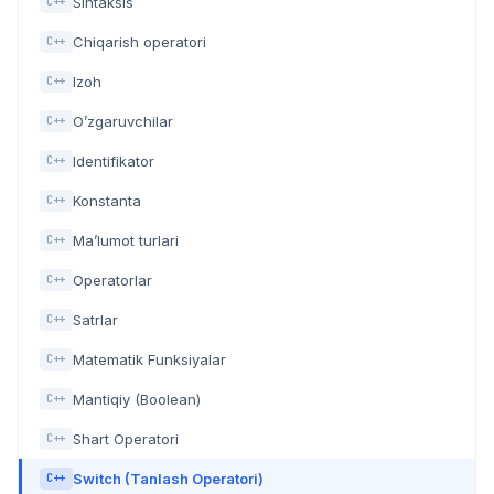
Sintaksis
C++
Chiqarish operatori
C++
Izoh
C++
O’zgaruvchilar
C++
Identifikator
C++
Konstanta
C++
Ma’lumot turlari
C++
Operatorlar
C++
Satrlar
C++
Matematik Funksiyalar
C++
Mantiqiy (Boolean)
C++
Shart Operatori
C++
Switch (Tanlash Operatori)
C++