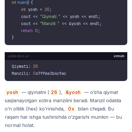
int
main
()
{

int
 yosh = 
26
;

    cout << 
"Qiymati: "
 << yosh << endl;

    cout << 
"Manzili: "
 << &yosh << endl;

return
0
;

crmsh
Qiymati: 
26
Manzili: 
0
yosh
— qiymatni (
26
),
&yosh
— o’sha qiymat
saqlanayotgan xotira manzilini beradi. Manzil odatda
o’n oltilik (hex) ko’rinishda,
0x
bilan chiqadi. Bu
raqam har ishga tushirishda o’zgarishi mumkin — bu
normal holat.