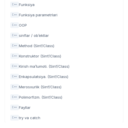
Funksiya
C++
Funksiya parametrlari
C++
OOP
C++
sinflar / ob’ektlar
C++
Method (Sinf/Class)
C++
Konstruktor (Sinf/Class)
C++
Kirish ma’lumoti. (Sinf/Class)
C++
Enkapsulatsiya. (Sinf/Class)
C++
Merosxurlik (Sinf/Class)
C++
Polimorfizm. (Sinf/Class)
C++
Fayllar
C++
try va catch
C++