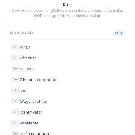
C++
C++ bo'yicha boshlang'ich darslar: sintaksis, xotira, funksiyalar,
OOP va algoritmik dasturlash asoslari.
MUNDARIJA
C++
Kirish
C++
O’rnatish
C++
Sintaksis
C++
Chiqarish operatori
C++
Izoh
C++
O’zgaruvchilar
C++
Identifikator
C++
Konstanta
C++
Ma’lumot turlari
C++