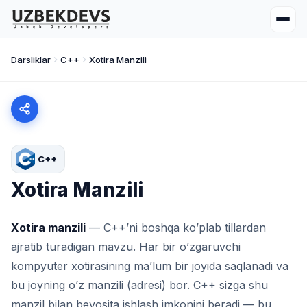
Darsliklar
C++
Xotira Manzili
C++
Xotira Manzili
Xotira manzili
— C++’ni boshqa ko’plab tillardan
ajratib turadigan mavzu. Har bir o’zgaruvchi
kompyuter xotirasining ma’lum bir joyida saqlanadi va
bu joyning o’z manzili (adresi) bor. C++ sizga shu
manzil bilan bevosita ishlash imkonini beradi — bu