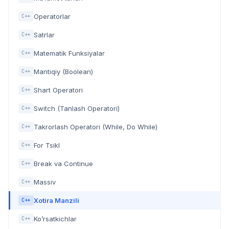
Operatorlar
C++
Satrlar
C++
Matematik Funksiyalar
C++
Mantiqiy (Boolean)
C++
Shart Operatori
C++
Switch (Tanlash Operatori)
C++
Takrorlash Operatori (While, Do While)
C++
For Tsikl
C++
Break va Continue
C++
Massiv
C++
Xotira Manzili
C++
Ko’rsatkichlar
C++