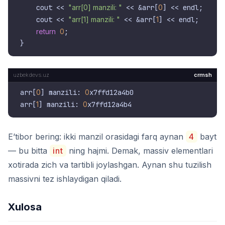
    cout << 
"arr[0] manzili: "
 << &arr[
0
] << endl;

    cout << 
"arr[1] manzili: "
 << &arr[
1
] << endl;

return
0
;

crmsh
arr[
0
] manzili: 
0
x7ffd12a4b0

arr[
1
] manzili: 
0
E’tibor bering: ikki manzil orasidagi farq aynan
4
bayt
— bu bitta
int
ning hajmi. Demak, massiv elementlari
xotirada zich va tartibli joylashgan. Aynan shu tuzilish
massivni tez ishlaydigan qiladi.
Xulosa