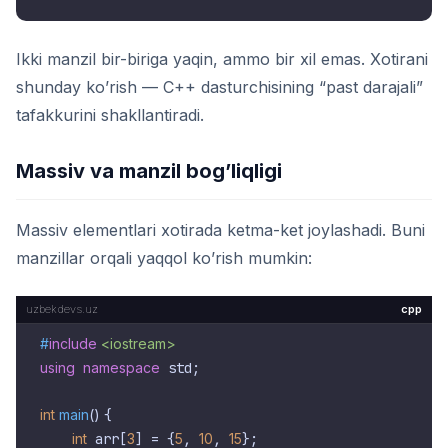
Ikki manzil bir-biriga yaqin, ammo bir xil emas. Xotirani
shunday ko’rish — C++ dasturchisining “past darajali”
tafakkurini shakllantiradi.
Massiv va manzil bog’liqligi
Massiv elementlari xotirada ketma-ket joylashadi. Buni
manzillar orqali yaqqol ko’rish mumkin:
cpp
#
include
<iostream>
using
namespace
 std;

int
main
()
{

int
 arr[
3
] = {
5
, 
10
, 
15
};
