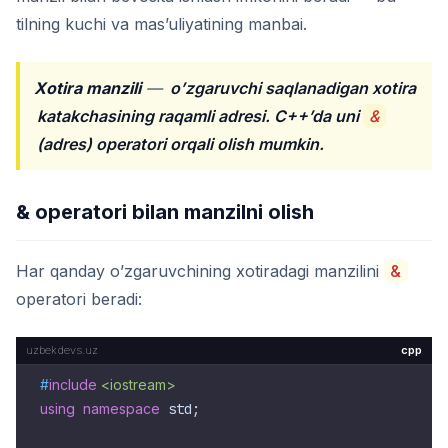
tilning kuchi va mas’uliyatining manbai.
Xotira manzili
—
o’zgaruvchi saqlanadigan xotira
katakchasining raqamli adresi. C++’da uni
&
(adres) operatori orqali olish mumkin.
& operatori bilan manzilni olish
Har qanday o’zgaruvchining xotiradagi manzilini
&
operatori beradi:
cpp
#
include
<iostream>
using
namespace
 std;
