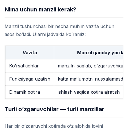
Nima uchun manzil kerak?
Manzil tushunchasi bir necha muhim vazifa uchun
asos bo’ladi. Ularni jadvalda ko’ramiz:
Vazifa
Manzil qanday yordam
Ko’rsatkichlar
manzilni saqlab, o’zgaruvchiga b
Funksiyaga uzatish
katta ma’lumotni nusxalamasdan
Dinamik xotira
ishlash vaqtida xotira ajratish
Turli o’zgaruvchilar — turli manzillar
Har bir o’zgaruvchi xotirada o’z alohida joyini