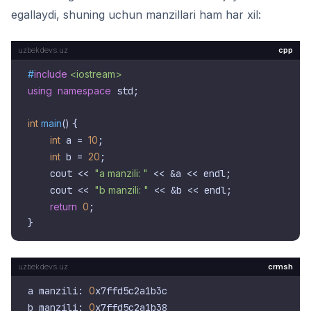
egallaydi, shuning uchun manzillari ham har xil:
cpp
#
include
<iostream>
using
namespace
 std;

int
main
()
{

int
 a = 
10
;

int
 b = 
20
;

    cout << 
"a manzili: "
 << &a << endl;

    cout << 
"b manzili: "
 << &b << endl;

return
0
;

crmsh
a manzili: 
0
x7ffd5c2a1b3c

b manzili: 
0