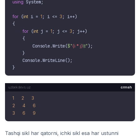
using
 System;

for
 (
int
 i = 
1
; i <= 
3
; i++)

{

for
 (
int
 j = 
1
; j <= 
3
; j++)

    {

        Console.Write(
$"
{i * j}
\t"
);

    }

    Console.WriteLine();

crmsh
1
2
3
2
4
6
3
6
9
Tashqi sikl har qatorni, ichki sikl esa har ustunni