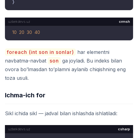
crmsh
10
20
30
40
foreach (int son in sonlar)
har elementni
navbatma-navbat
son
ga joyladi. Bu indeks bilan
ovora bo’lmasdan to’plamni aylanib chiqishning eng
toza usuli.
Ichma-ich for
Sikl ichida sikl — jadval bilan ishlashda ishlatiladi:
csharp