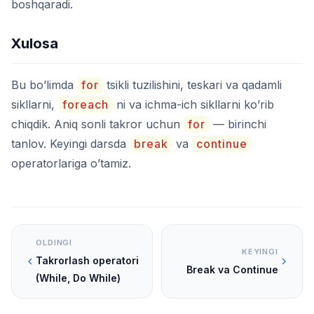
boshqaradi.
Xulosa
Bu bo’limda
for
tsikli tuzilishini, teskari va qadamli
sikllarni,
foreach
ni va ichma-ich sikllarni ko’rib
chiqdik. Aniq sonli takror uchun
for
— birinchi
tanlov. Keyingi darsda
break
va
continue
operatorlariga o’tamiz.
OLDINGI
KEYINGI
Takrorlash operatori
Break va Continue
(While, Do While)