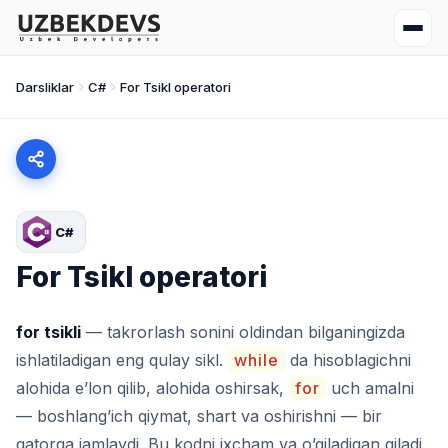
Darsliklar
C#
For Tsikl operatori
C#
For Tsikl operatori
for tsikli
— takrorlash sonini oldindan bilganingizda
ishlatiladigan eng qulay sikl.
while
da hisoblagichni
alohida e’lon qilib, alohida oshirsak,
for
uch amalni
— boshlang’ich qiymat, shart va oshirishni — bir
qatorga jamlaydi. Bu kodni ixcham va o’qiladigan qiladi.