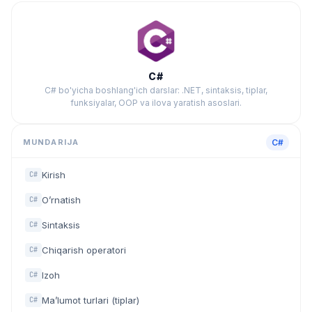
C#
C# bo'yicha boshlang'ich darslar: .NET, sintaksis, tiplar,
funksiyalar, OOP va ilova yaratish asoslari.
MUNDARIJA
C#
Kirish
C#
O’rnatish
C#
Sintaksis
C#
Chiqarish operatori
C#
Izoh
C#
Ma’lumot turlari (tiplar)
C#