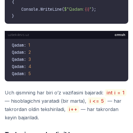
{

    Console.WriteLine(
$"Qadam: 
{i}
"
);

crmsh
Qadam: 
1
Qadam: 
2
Qadam: 
3
Qadam: 
4
Qadam: 
5
Uch qismning har biri o’z vazifasini bajaradi:
int i = 1
— hisoblagichni yaratadi (bir marta),
i <= 5
— har
takrordan oldin tekshiriladi,
i++
— har takrordan
keyin bajariladi.