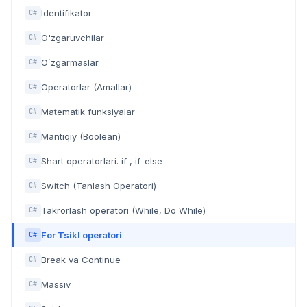
Identifikator
C#
O'zgaruvchilar
C#
O`zgarmaslar
C#
Operatorlar (Amallar)
C#
Matematik funksiyalar
C#
Mantiqiy (Boolean)
C#
Shart operatorlari. if , if-else
C#
Switch (Tanlash Operatori)
C#
Takrorlash operatori (While, Do While)
C#
For Tsikl operatori
C#
Break va Continue
C#
Massiv
C#