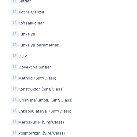
Satrlar
C#
Xotira Manzili
C#
Ko’rsatkichlar
C#
Funksiya
C#
Funksiya parametrlari
C#
OOP
C#
Obyekt va Sinflar
C#
Method (Sinf/Class)
C#
Konstruktor (Sinf/Class)
C#
Kirish ma’lumoti. (Sinf/Class)
C#
Enkapsulatsiya. (Sinf/Class)
C#
Merosxurlik (Sinf/Class)
C#
Polimorfizm. (Sinf/Class)
C#