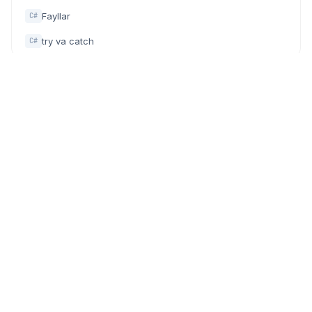
Fayllar
C#
try va catch
C#
Dasturchilar, IT mutaxassislar va texnologiyaga qiziquvchilar
uchun zamonaviy community (hamjamiyat) platforma.
PLATFORMA
HAMJAMIYAT
Faollar
Biz haqimizda
Meetuplar
Bizning Homiylar