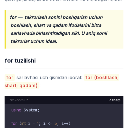
for
—
takrorlash sonini boshqarish uchun
boshlash, shart va qadam ifodalarini bitta
sarlavhada birlashtiradigan sikl. U aniq sonli
takrorlar uchun ideal.
for tuzilishi
for
sarlavhasi uch qismdan iborat:
for (boshlash;
shart; qadam)
:
csharp
using
 System;

for
 (
int
 i = 
1
; i <= 
5
; i++)
