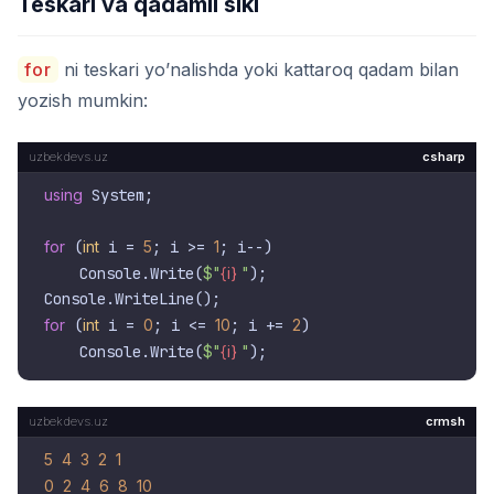
Teskari va qadamli sikl
for
ni teskari yo’nalishda yoki kattaroq qadam bilan
yozish mumkin:
csharp
using
 System;

for
 (
int
 i = 
5
; i >= 
1
; i--)

    Console.Write(
$"
{i}
 "
);

for
 (
int
 i = 
0
; i <= 
10
; i += 
2
)

    Console.Write(
$"
{i}
 "
crmsh
5
4
3
2
1
0
2
4
6
8
10