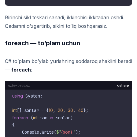
Birinchi sikl teskari sanadi, ikkinchisi ikkitadan oshdi.
Qadamni o’zgartirib, siklni to’liq boshqarasiz.
foreach — to’plam uchun
C# to’plam bo’ylab yurishning soddaroq shaklini beradi
—
foreach
:
csharp
using
 System;

int
[] sonlar = {
10
, 
20
, 
30
, 
40
foreach
 (
int
 son 
in
 sonlar)

{

    Console.Write(
$"
{son}
 "
);
