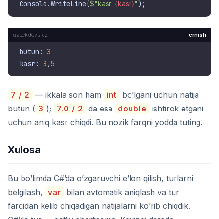
Console.WriteLine(
$"kasr: 
{kasr}
"
crmsh
butun: 
3
kasr: 
3
,
5
7 / 2
— ikkala son ham
int
bo’lgani uchun natija
butun (
3
);
7.0 / 2
da esa
double
ishtirok etgani
uchun aniq kasr chiqdi. Bu nozik farqni yodda tuting.
Xulosa
Bu bo’limda C#’da o’zgaruvchi e’lon qilish, turlarni
belgilash,
var
bilan avtomatik aniqlash va tur
farqidan kelib chiqadigan natijalarni ko’rib chiqdik.