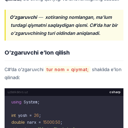
O’zgaruvchi
—
xotiraning nomlangan, ma’lum
turdagi qiymatni saqlaydigan qismi. C#’da har bir
o’zgaruvchining turi oldindan aniqlanadi.
O’zgaruvchi e’lon qilish
C#’da o’zgaruvchi
tur nom = qiymat;
shaklida e’lon
qilinadi:
csharp
using
 System;

int
 yosh = 
26
double
 narx = 
15000.50