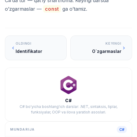
C#’da tur — qat’iy shartnoma. Keyingi darsda
o’zgarmaslar —
const
ga o’tamiz.
OLDINGI
KEYINGI
Identifikator
O`zgarmaslar
C#
C# bo'yicha boshlang'ich darslar: .NET, sintaksis, tiplar,
funksiyalar, OOP va ilova yaratish asoslari.
MUNDARIJA
C#