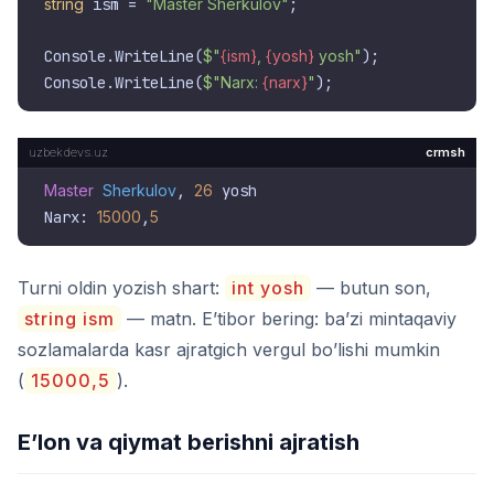
string
 ism = 
"Master Sherkulov"
;

Console.WriteLine(
$"
{ism}
, 
{yosh}
 yosh"
);

Console.WriteLine(
$"Narx: 
{narx}
"
crmsh
Master
Sherkulov
, 
26
 yosh

Narx: 
15000
,
5
Turni oldin yozish shart:
int yosh
— butun son,
string ism
— matn. E’tibor bering: ba’zi mintaqaviy
sozlamalarda kasr ajratgich vergul bo’lishi mumkin
(
15000,5
).
E’lon va qiymat berishni ajratish