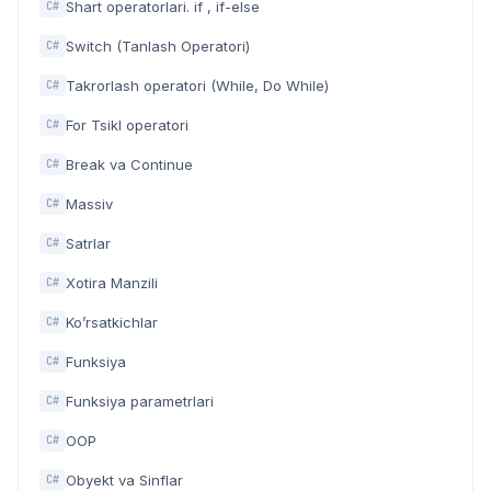
Shart operatorlari. if , if-else
C#
Switch (Tanlash Operatori)
C#
Takrorlash operatori (While, Do While)
C#
For Tsikl operatori
C#
Break va Continue
C#
Massiv
C#
Satrlar
C#
Xotira Manzili
C#
Ko’rsatkichlar
C#
Funksiya
C#
Funksiya parametrlari
C#
OOP
C#
Obyekt va Sinflar
C#