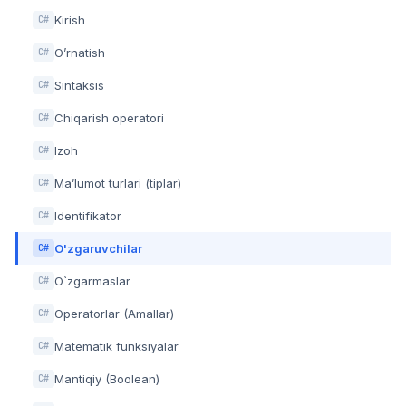
Kirish
C#
O’rnatish
C#
Sintaksis
C#
Chiqarish operatori
C#
Izoh
C#
Ma’lumot turlari (tiplar)
C#
Identifikator
C#
O'zgaruvchilar
C#
O`zgarmaslar
C#
Operatorlar (Amallar)
C#
Matematik funksiyalar
C#
Mantiqiy (Boolean)
C#