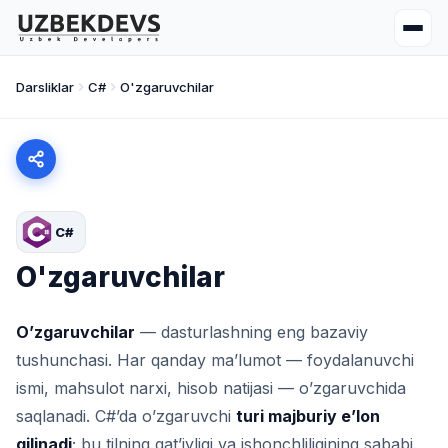
Darsliklar
C#
O'zgaruvchilar
C#
O'zgaruvchilar
O’zgaruvchilar
— dasturlashning eng bazaviy
tushunchasi. Har qanday ma’lumot — foydalanuvchi
ismi, mahsulot narxi, hisob natijasi — o’zgaruvchida
saqlanadi. C#’da o’zgaruvchi
turi majburiy e’lon
qilinadi
; bu tilning qat’iyligi va ishonchliligining sababi.