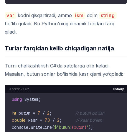
var
kodni qisqartiradi, ammo
ism
doim
string
bo’lib qoladi. Bu Python’ning dinamik turidan farq
qiladi.
Turlar farqidan kelib chiqadigan natija
Turni chalkashtirish C#’da xatolarga olib keladi.
Masalan, butun sonlar bo’lishida kasr qismi yo’qoladi:
csharp
using
 System;

int
 butun = 
7
 / 
2
;          
// butun bo'lish
double
 kasr = 
7.0
 / 
2
;      
// kasr bo'lish
Console.WriteLine(
$"butun: 
{butun}
"
);
