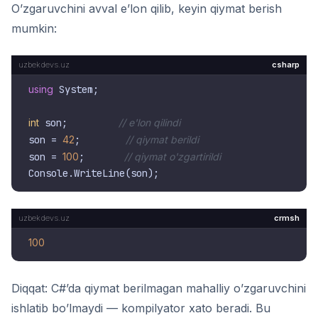
O’zgaruvchini avval e’lon qilib, keyin qiymat berish
mumkin:
csharp
using
 System;

int
 son;         
// e'lon qilindi
son = 
42
;        
// qiymat berildi
son = 
100
;       
// qiymat o'zgartirildi
crmsh
100
Diqqat: C#’da qiymat berilmagan mahalliy o’zgaruvchini
ishlatib bo’lmaydi — kompilyator xato beradi. Bu