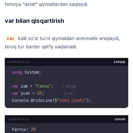
himoya “axlat” qiymatlardan saqlaydi.
var bilan qisqartirish
var
kalit so’zi turni qiymatdan avtomatik aniqlaydi,
biroq tur baribir qat’iy saqlanadi:
csharp
using
 System;

var
 ism = 
"Farrux"
;   
// string
var
 yosh = 
26
;        
// int
Console.WriteLine(
$"
{ism}
: 
{yosh}
"
crmsh
Farrux: 
26