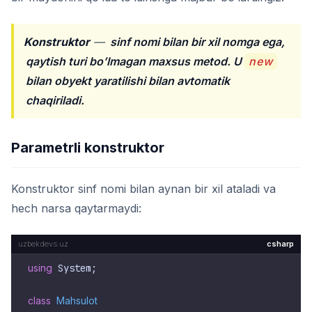
Konstruktor
—
sinf nomi bilan bir xil nomga ega,
qaytish turi bo’lmagan maxsus metod. U
new
bilan obyekt yaratilishi bilan avtomatik
chaqiriladi.
Parametrli konstruktor
Konstruktor sinf nomi bilan aynan bir xil ataladi va
hech narsa qaytarmaydi:
csharp
using
 System;

class
Mahsulot