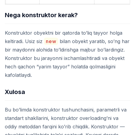
Nega konstruktor kerak?
Konstruktor obyektni bir qatorda to’liq tayyor holga
keltiradi. Usiz siz
new
bilan obyekt yaratib, so’ng har
bir maydonni alohida to’ldirishga majbur bo’lardingiz.
Konstruktor bu jarayonni ixchamlashtiradi va obyekt
hech qachon “yarim tayyor” holatda qolmasligini
kafolatlaydi.
Xulosa
Bu bo’limda konstruktor tushunchasini, parametrli va
standart shakllarini, konstruktor overloading’ni va
oddiy metoddan farqini ko’rib chiqdik. Konstruktor —