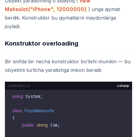
Obyekt yaratishning o’zidayoq (
new
Mahsulot("iPhone", 12000000)
) unga qiymat
berdik. Konstruktor bu qiymatlarni maydonlarga
joyladi.
Konstruktor overloading
Bir sinfda bir necha konstruktor bo’lishi mumkin — bu
obyektni turlicha yaratishga imkon beradi:
csharp
using
 System;

class
Foydalanuvchi
{

public
string
 Ism;
