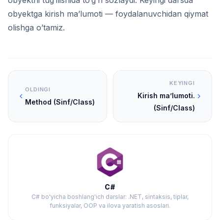
obyektni tug’ilishida to’g’ri sozlaydi. Keyingi darsda
obyektga kirish ma’lumoti — foydalanuvchidan qiymat
olishga o’tamiz.
KEYINGI
OLDINGI
Kirish ma’lumoti.
Method (Sinf/Class)
(Sinf/Class)
C#
C# bo'yicha boshlang'ich darslar: .NET, sintaksis, tiplar,
funksiyalar, OOP va ilova yaratish asoslari.