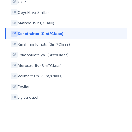
OOP
C#
Obyekt va Sinflar
C#
Method (Sinf/Class)
C#
Konstruktor (Sinf/Class)
C#
Kirish ma’lumoti. (Sinf/Class)
C#
Enkapsulatsiya. (Sinf/Class)
C#
Merosxurlik (Sinf/Class)
C#
Polimorfizm. (Sinf/Class)
C#
Fayllar
C#
try va catch
C#