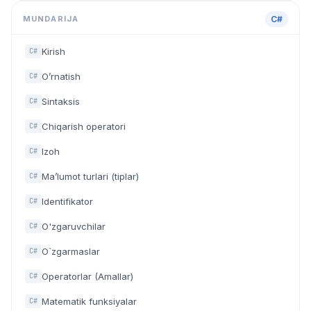
MUNDARIJA
C#
Kirish
C#
O’rnatish
C#
Sintaksis
C#
Chiqarish operatori
C#
Izoh
C#
Ma’lumot turlari (tiplar)
C#
Identifikator
C#
O'zgaruvchilar
C#
O`zgarmaslar
C#
Operatorlar (Amallar)
C#
Matematik funksiyalar
C#