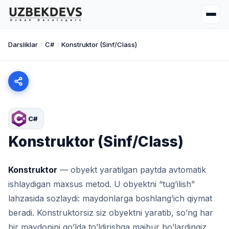
Darsliklar
C#
Konstruktor (Sinf/Class)
C#
Konstruktor (Sinf/Class)
Konstruktor
— obyekt yaratilgan paytda avtomatik
ishlaydigan maxsus metod. U obyektni “tug’ilish”
lahzasida sozlaydi: maydonlarga boshlang’ich qiymat
beradi. Konstruktorsiz siz obyektni yaratib, so’ng har
bir maydonini qo’lda to’ldirishga majbur bo’lardingiz.