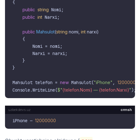
{

public
string
 Nomi;

public
int
 Narxi;

public
Mahsulot
(
string
 nomi, 
int
 narxi
)
    {

        Nomi = nomi;

        Narxi = narxi;

    }

}

Mahsulot telefon = 
new
 Mahsulot(
"iPhone"
, 
12000000
Console.WriteLine(
$"
{telefon.Nomi}
 — 
{telefon.Narxi}
"
crmsh
iPhone — 
12000000