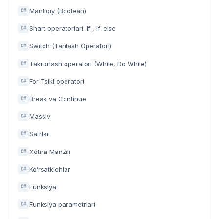
Mantiqiy (Boolean)
C#
Shart operatorlari. if , if-else
C#
Switch (Tanlash Operatori)
C#
Takrorlash operatori (While, Do While)
C#
For Tsikl operatori
C#
Break va Continue
C#
Massiv
C#
Satrlar
C#
Xotira Manzili
C#
Ko’rsatkichlar
C#
Funksiya
C#
Funksiya parametrlari
C#