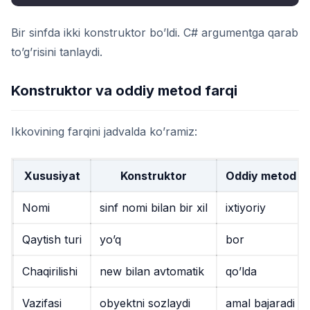
Bir sinfda ikki konstruktor bo’ldi. C# argumentga qarab
to’g’risini tanlaydi.
Konstruktor va oddiy metod farqi
Ikkovining farqini jadvalda ko’ramiz:
Xususiyat
Konstruktor
Oddiy metod
Nomi
sinf nomi bilan bir xil
ixtiyoriy
Qaytish turi
yo’q
bor
Chaqirilishi
new
bilan avtomatik
qo’lda
Vazifasi
obyektni sozlaydi
amal bajaradi