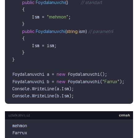
public
Foydalanuvchi
()          
// standart
    {

        Ism = 
"mehmon"
;

    }

public
Foydalanuvchi
(
string
 ism
) 
// parametrli
    {

        Ism = ism;

    }

}

Foydalanuvchi a = 
new
 Foydalanuvchi();

Foydalanuvchi b = 
new
 Foydalanuvchi(
"Farrux"
);

Console.WriteLine(a.Ism);

crmsh
mehmon
