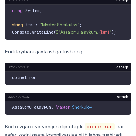
csharp
using
 System;

string
 ism = 
"Master Sherkulov"
;

Console.WriteLine(
$"Assalomu alaykum, 
{ism}
"
Endi loyihani qayta ishga tushiring:
csharp
crmsh
Assalomu alaykum, 
Master
Sherkulov
Kod o’zgardi va yangi natija chiqdi.
dotnet run
har
safar kodni qayta kompilyatsiya qilib ishga tushiradi.