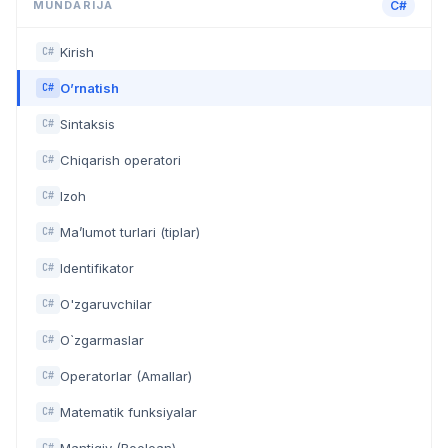
MUNDARIJA
C#
Kirish
C#
O’rnatish
C#
Sintaksis
C#
Chiqarish operatori
C#
Izoh
C#
Ma’lumot turlari (tiplar)
C#
Identifikator
C#
O'zgaruvchilar
C#
O`zgarmaslar
C#
Operatorlar (Amallar)
C#
Matematik funksiyalar
C#
C#