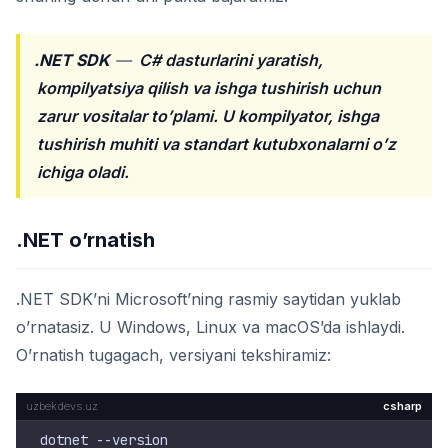
.NET SDK
—
C# dasturlarini yaratish,
kompilyatsiya qilish va ishga tushirish uchun
zarur vositalar to’plami. U kompilyator, ishga
tushirish muhiti va standart kutubxonalarni o’z
ichiga oladi.
.NET o’rnatish
.NET SDK’ni Microsoft’ning rasmiy saytidan yuklab
o’rnatasiz. U Windows, Linux va macOS’da ishlaydi.
O’rnatish tugagach, versiyani tekshiramiz:
csharp