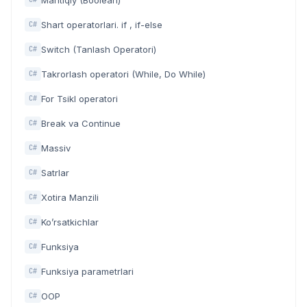
Mantiqiy (Boolean)
Shart operatorlari. if , if-else
C#
Switch (Tanlash Operatori)
C#
Takrorlash operatori (While, Do While)
C#
For Tsikl operatori
C#
Break va Continue
C#
Massiv
C#
Satrlar
C#
Xotira Manzili
C#
Ko’rsatkichlar
C#
Funksiya
C#
Funksiya parametrlari
C#
OOP
C#