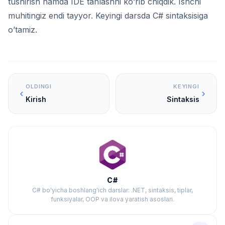
tushirish hamda IDE tanlashni ko’rib chiqdik. Ishchi
muhitingiz endi tayyor. Keyingi darsda C# sintaksisiga
o’tamiz.
OLDINGI
KEYINGI
Kirish
Sintaksis
C#
C# bo'yicha boshlang'ich darslar: .NET, sintaksis, tiplar,
funksiyalar, OOP va ilova yaratish asoslari.