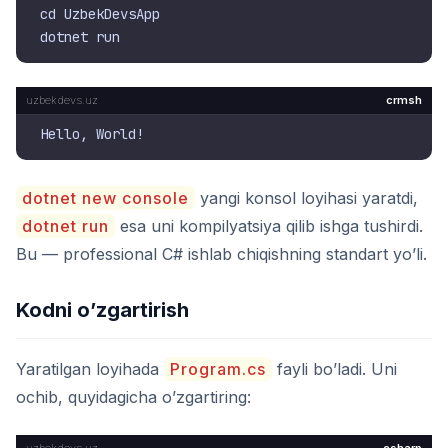
cd UzbekDevsApp

crmsh
dotnet new console
yangi konsol loyihasi yaratdi,
dotnet run
esa uni kompilyatsiya qilib ishga tushirdi.
Bu — professional C# ishlab chiqishning standart yo’li.
Kodni o’zgartirish
Yaratilgan loyihada
Program.cs
fayli bo’ladi. Uni
ochib, quyidagicha o’zgartiring: