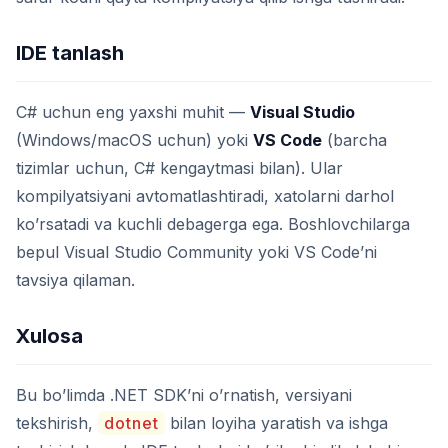
IDE tanlash
C# uchun eng yaxshi muhit —
Visual Studio
(Windows/macOS uchun) yoki
VS Code
(barcha
tizimlar uchun, C# kengaytmasi bilan). Ular
kompilyatsiyani avtomatlashtiradi, xatolarni darhol
ko’rsatadi va kuchli debagerga ega. Boshlovchilarga
bepul Visual Studio Community yoki VS Code’ni
tavsiya qilaman.
Xulosa
Bu bo’limda .NET SDK’ni o’rnatish, versiyani
tekshirish,
dotnet
bilan loyiha yaratish va ishga