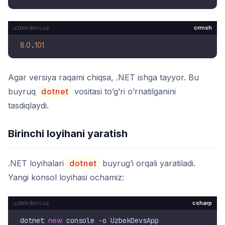
crmsh
8.0
.
101
Agar versiya raqami chiqsa, .NET ishga tayyor. Bu
buyruq
dotnet
vositasi to’g’ri o’rnatilganini
tasdiqlaydi.
Birinchi loyihani yaratish
.NET loyihalari
dotnet
buyrug’i orqali yaratiladi.
Yangi konsol loyihasi ochamiz:
csharp
dotnet 
new
 console -o UzbekDevsApp
