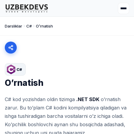
Darsliklar
C#
O’rnatish
C#
O’rnatish
C# kod yozishdan oldin tizimga
.NET SDK
o’rnatish
zarur. Bu to’plam C# kodini kompilyatsiya qiladigan va
ishga tushiradigan barcha vositalarni o’z ichiga oladi.
Ko’pchilik boshlovchi aynan shu bosqichda adashadi,
shuning uchun uni puxta bajaramiz.