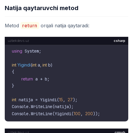
Natija qaytaruvchi metod
Metod
return
orqali natija qaytaradi:
csharp
using
 System;

int
Yigindi
(
int
 a, 
int
 b
)
{

return
 a + b;

}

int
 natija = Yigindi(
15
, 
27
);

Console.WriteLine(natija);

Console.WriteLine(Yigindi(
100
, 
200
crmsh