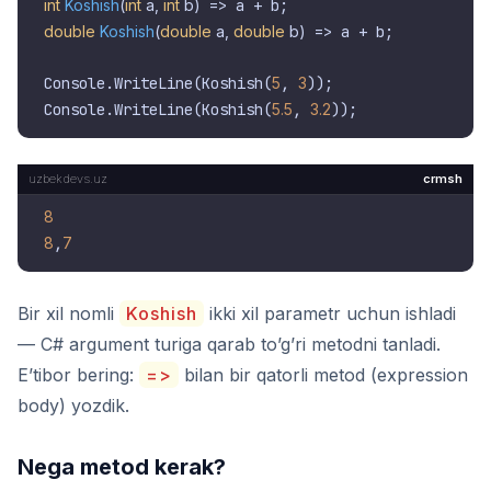
int
Koshish
(
int
 a, 
int
 b
)
double
Koshish
(
double
 a, 
double
 b
)
 => a + b;

Console.WriteLine(Koshish(
5
, 
3
));

Console.WriteLine(Koshish(
5.5
, 
3.2
crmsh
8
8
,
7
Bir xil nomli
Koshish
ikki xil parametr uchun ishladi
— C# argument turiga qarab to’g’ri metodni tanladi.
E’tibor bering:
=>
bilan bir qatorli metod (expression
body) yozdik.
Nega metod kerak?