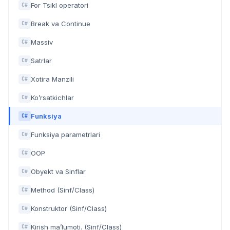
For Tsikl operatori
C#
Break va Continue
C#
Massiv
C#
Satrlar
C#
Xotira Manzili
C#
Ko’rsatkichlar
C#
Funksiya
C#
Funksiya parametrlari
C#
OOP
C#
Obyekt va Sinflar
C#
Method (Sinf/Class)
C#
Konstruktor (Sinf/Class)
C#
Kirish ma’lumoti. (Sinf/Class)
C#