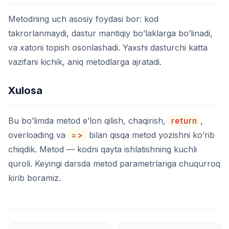
Metodning uch asosiy foydasi bor: kod
takrorlanmaydi, dastur mantiqiy bo’laklarga bo’linadi,
va xatoni topish osonlashadi. Yaxshi dasturchi katta
vazifani kichik, aniq metodlarga ajratadi.
Xulosa
Bu bo’limda metod e’lon qilish, chaqirish,
return
,
overloading va
=>
bilan qisqa metod yozishni ko’rib
chiqdik. Metod — kodni qayta ishlatishning kuchli
quroli. Keyingi darsda metod parametrlariga chuqurroq
kirib boramiz.