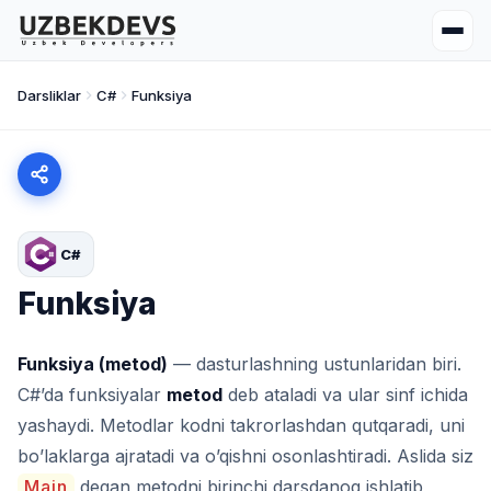
Darsliklar
C#
Funksiya
C#
Funksiya
Funksiya (metod)
— dasturlashning ustunlaridan biri.
C#’da funksiyalar
metod
deb ataladi va ular sinf ichida
yashaydi. Metodlar kodni takrorlashdan qutqaradi, uni
bo’laklarga ajratadi va o’qishni osonlashtiradi. Aslida siz
Main
degan metodni birinchi darsdanoq ishlatib