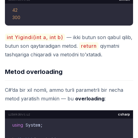
42
300
int Yigindi(int a, int b)
— ikki butun son qabul qilib,
butun son qaytaradigan metod.
return
qiymatni
tashqariga chiqaradi va metodni to’xtatadi.
Metod overloading
C#’da bir xil nomli, ammo turli parametrli bir necha
metod yaratish mumkin — bu
overloading
:
csharp
using
 System;
