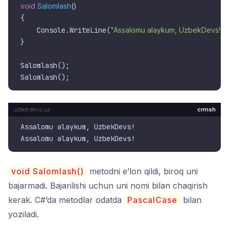
void
Salomlash
()
{

    Console.WriteLine(
"Assalomu alaykum, UzbekDevs!"
)
}

Salomlash();

crmsh
Assalomu alaykum, UzbekDevs!

void Salomlash()
metodni e’lon qildi, biroq uni
bajarmadi. Bajarilishi uchun uni nomi bilan chaqirish
kerak. C#’da metodlar odatda
PascalCase
bilan
yoziladi.