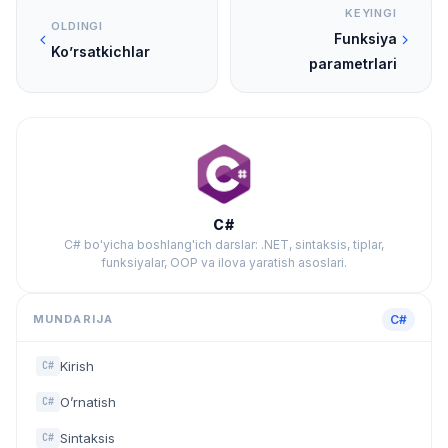
KEYINGI
OLDINGI
Funksiya
Ko’rsatkichlar
parametrlari
C#
C# bo'yicha boshlang'ich darslar: .NET, sintaksis, tiplar,
funksiyalar, OOP va ilova yaratish asoslari.
MUNDARIJA
C#
Kirish
C#
O’rnatish
C#
Sintaksis
C#