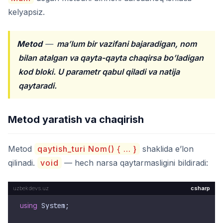
kelyapsiz.
Metod
—
ma’lum bir vazifani bajaradigan, nom
bilan atalgan va qayta-qayta chaqirsa bo’ladigan
kod bloki. U parametr qabul qiladi va natija
qaytaradi.
Metod yaratish va chaqirish
Metod
qaytish_turi Nom() { ... }
shaklida e’lon
qilinadi.
void
— hech narsa qaytarmasligini bildiradi:
csharp
using
 System;
