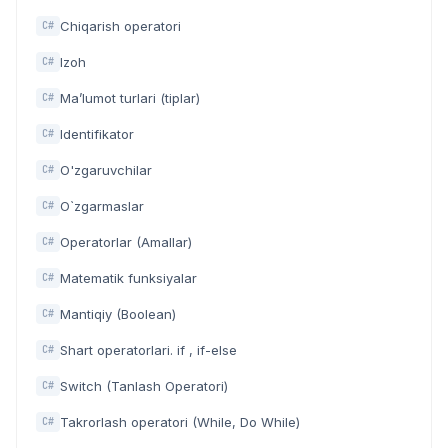
Chiqarish operatori
C#
Izoh
C#
Ma’lumot turlari (tiplar)
C#
Identifikator
C#
O'zgaruvchilar
C#
O`zgarmaslar
C#
Operatorlar (Amallar)
C#
Matematik funksiyalar
C#
Mantiqiy (Boolean)
C#
Shart operatorlari. if , if-else
C#
Switch (Tanlash Operatori)
C#
Takrorlash operatori (While, Do While)
C#