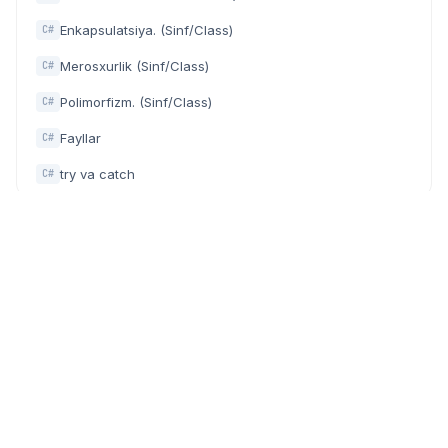
Enkapsulatsiya. (Sinf/Class)
C#
Merosxurlik (Sinf/Class)
C#
Polimorfizm. (Sinf/Class)
C#
Fayllar
C#
try va catch
C#
Dasturchilar, IT mutaxassislar va texnologiyaga qiziquvchilar
uchun zamonaviy community (hamjamiyat) platforma.