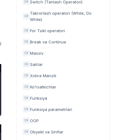
Switch (Tanlash Operatori)
C#
Takrorlash operatori (While, Do
C#
While)
For Tsikl operatori
C#
Break va Continue
C#
i
Massiv
C#
Satrlar
C#
Xotira Manzili
C#
Ko’rsatkichlar
C#
Funksiya
C#
Funksiya parametrlari
C#
OOP
C#
Obyekt va Sinflar
C#