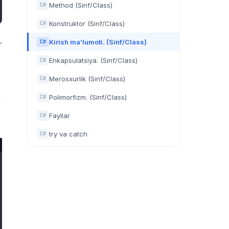
Method (Sinf/Class)
C#
Konstruktor (Sinf/Class)
C#
Kirish ma’lumoti. (Sinf/Class)
C#
r
Enkapsulatsiya. (Sinf/Class)
C#
Merosxurlik (Sinf/Class)
C#
Polimorfizm. (Sinf/Class)
C#
Fayllar
C#
try va catch
C#