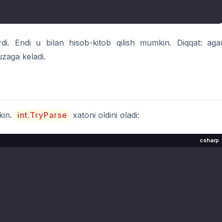
i. Endi u bilan hisob-kitob qilish mumkin. Diqqat: aga
uzaga keladi.
kin.
int.TryParse
xatoni oldini oladi:
csharp