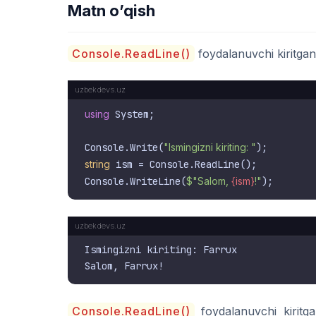
Matn o’qish
Console.ReadLine()
foydalanuvchi kiritgan
using
 System;

Console.Write(
"Ismingizni kiriting: "
string
 ism = Console.ReadLine();

Console.WriteLine(
$"Salom, 
{ism}
!"
Ismingizni kiriting: Farrux

Console.ReadLine()
foydalanuvchi kirit