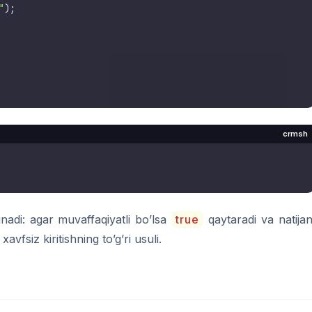
"
);

crmsh
nadi: agar muvaffaqiyatli bo’lsa
true
qaytaradi va natijan
xavfsiz kiritishning to’g’ri usuli.