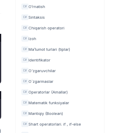
O’rnatish
C#
Sintaksis
C#
Chiqarish operatori
C#
Izoh
C#
Ma’lumot turlari (tiplar)
C#
Identifikator
C#
O'zgaruvchilar
C#
O`zgarmaslar
C#
Operatorlar (Amallar)
C#
Matematik funksiyalar
C#
Mantiqiy (Boolean)
C#
Shart operatorlari. if , if-else
C#
)