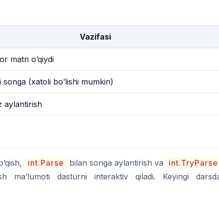
Vazifasi
tor matn o’qiydi
 songa (xatoli bo’lishi mumkin)
z aylantirish
o’qish,
int.Parse
bilan songa aylantirish va
int.TryParse
rish ma’lumoti dasturni interaktiv qiladi. Keyingi darsd