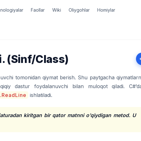
nologiyalar
Faollar
Wiki
Oliygohlar
Homiylar
. (Sinf/Class)
vchi tomonidan qiymat berish. Shu paytgacha qiymatlarn
qiqiy dastur foydalanuvchi bilan muloqot qiladi. C#’d
.ReadLine
ishlatiladi.
iaturadan kiritgan bir qator matnni o’qiydigan metod. U