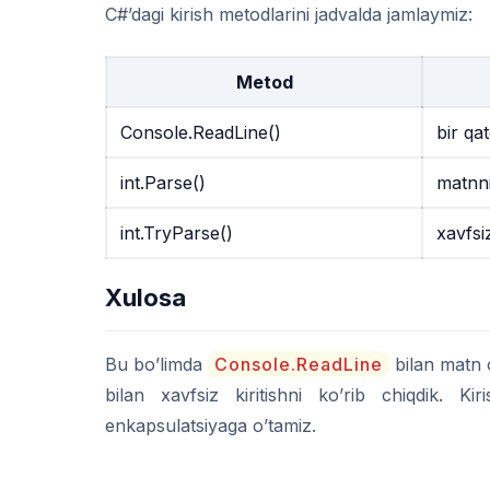
C#’dagi kirish metodlarini jadvalda jamlaymiz:
Metod
Console.ReadLine()
bir qa
int.Parse()
matnni
int.TryParse()
xavfsi
Xulosa
Bu bo’limda
Console.ReadLine
bilan matn 
bilan xavfsiz kiritishni ko’rib chiqdik. Ki
enkapsulatsiyaga o’tamiz.