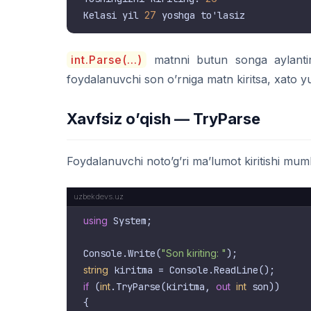
Kelasi yil 
27
int.Parse(...)
matnni butun songa aylantird
foydalanuvchi son o’rniga matn kiritsa, xato y
Xavfsiz o’qish — TryParse
Foydalanuvchi noto’g’ri ma’lumot kiritishi mum
using
 System;

Console.Write(
"Son kiriting: "
string
if
 (
int
.TryParse(kiritma, 
out
int
 son))

{
