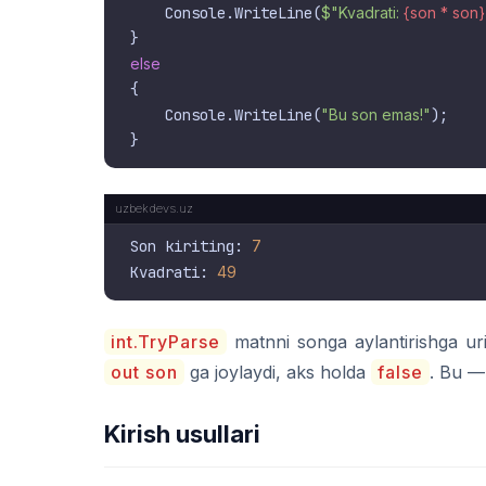
    Console.WriteLine(
$"Kvadrati: 
{son * son}
else
{

    Console.WriteLine(
"Bu son emas!"
);

Son kiriting: 
7
Kvadrati: 
49
int.TryParse
matnni songa aylantirishga uri
out son
ga joylaydi, aks holda
false
. Bu — 
Kirish usullari