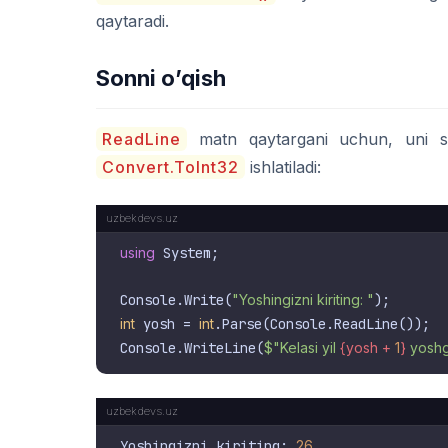
qaytaradi.
Sonni o’qish
ReadLine
matn qaytargani uchun, uni s
Convert.ToInt32
ishlatiladi:
using
 System;

Console.Write(
"Yoshingizni kiriting: "
int
 yosh = 
int
.Parse(Console.ReadLine());

Console.WriteLine(
$"Kelasi yil 
{yosh + 
1
}
 yoshg
Yoshingizni kiriting: 
26