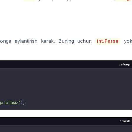
onga aylantirish kerak. Buning uchun
int.Parse
yok
csharp
a to'lasiz"
crmsh