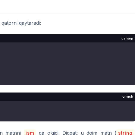
 qatorni qaytaradi:
csharp
crmsh
gan matnni
ism
ga o’qidi. Diqqat: u doim matn (
string