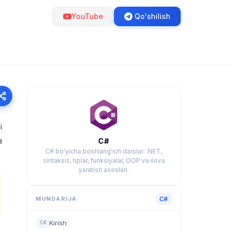
YouTube
Qo'shilish
i
a
C#
C# bo'yicha boshlang'ich darslar: .NET,
sintaksis, tiplar, funksiyalar, OOP va ilova
yaratish asoslari.
MUNDARIJA
C#
Kirish
C#