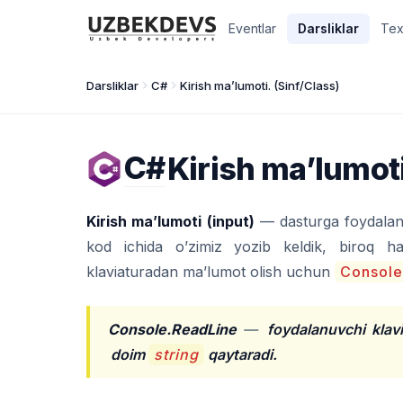
Eventlar
Darsliklar
Tex
Darsliklar
C#
Kirish ma’lumoti. (Sinf/Class)
C#
Kirish ma’lumoti
Kirish ma’lumoti (input)
— dasturga foydalanu
kod ichida o’zimiz yozib keldik, biroq ha
klaviaturadan ma’lumot olish uchun
Console
Console.ReadLine
—
foydalanuvchi klav
doim
string
qaytaradi.