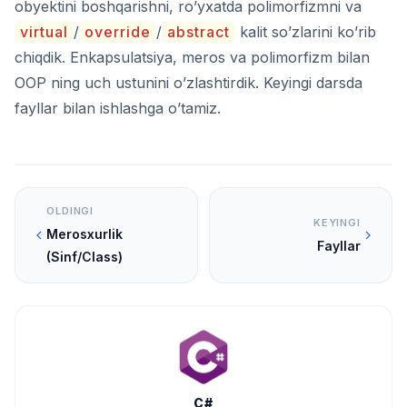
obyektini boshqarishni, ro’yxatda polimorfizmni va
virtual
/
override
/
abstract
kalit so’zlarini ko’rib
chiqdik. Enkapsulatsiya, meros va polimorfizm bilan
OOP ning uch ustunini o’zlashtirdik. Keyingi darsda
fayllar bilan ishlashga o’tamiz.
OLDINGI
KEYINGI
Merosxurlik
Fayllar
(Sinf/Class)
C#