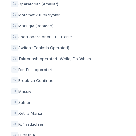
Operatorlar (Amallar)
C#
Matematik funksiyalar
C#
Mantiqiy (Boolean)
C#
Shart operatorlari. if , if-else
C#
Switch (Tanlash Operatori)
C#
Takrorlash operatori (While, Do While)
C#
For Tsikl operatori
C#
Break va Continue
C#
Massiv
C#
Satrlar
C#
Xotira Manzili
C#
Ko’rsatkichlar
C#
Funksiya
C#