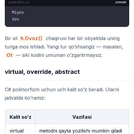
crmsh
Miyov

Bir xil
h.Ovoz()
chaqiruvi har bir obyektda uning
turiga mos ishladi. Yangi tur qo’shsangiz — masalan,
Ot
— sikl kodini umuman o’zgartirmaysiz.
virtual, override, abstract
C# polimorfizm uchun uch kalit so’z beradi. Ularni
jadvalda ko’ramiz:
Kalit so’z
Vazifasi
virtual
metodni qayta yozilishi mumkin qiladi