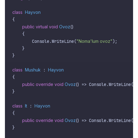
class
Hayvon
{

public
virtual
void
Ovoz
()
    {

        Console.WriteLine(
"Noma'lum ovoz"
);

    }

}

class
Mushuk
 : 
Hayvon
{

public
override
void
Ovoz
()
 => Console.WriteLine(
"
}

class
It
 : 
Hayvon
{

public
override
void
Ovoz
()
 => Console.WriteLine(
"
}
