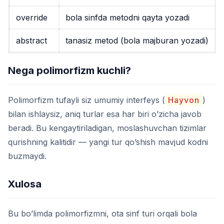
override
bola sinfda metodni qayta yozadi
abstract
tanasiz metod (bola majburan yozadi)
Nega polimorfizm kuchli?
Polimorfizm tufayli siz umumiy interfeys (
Hayvon
)
bilan ishlaysiz, aniq turlar esa har biri o’zicha javob
beradi. Bu kengaytiriladigan, moslashuvchan tizimlar
qurishning kalitidir — yangi tur qo’shish mavjud kodni
buzmaydi.
Xulosa
Bu bo’limda polimorfizmni, ota sinf turi orqali bola