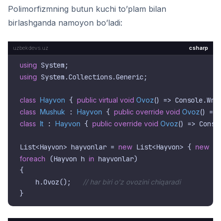
Polimorfizmning butun kuchi to’plam bilan
birlashganda namoyon bo’ladi:
csharp
using
using
 System.Collections.Generic;

class
Hayvon
 { 
public
virtual
void
Ovoz
()
 => Console.Wri
class
Mushuk
 : 
Hayvon
 { 
public
override
void
Ovoz
()
 => 
class
It
 : 
Hayvon
 { 
public
override
void
Ovoz
()
 => Conso
List<Hayvon> hayvonlar = 
new
 List<Hayvon> { 
new
 Mu
foreach
 (Hayvon h 
in
 hayvonlar)

{

    h.Ovoz();   
// har biri o'z ovozini chiqaradi