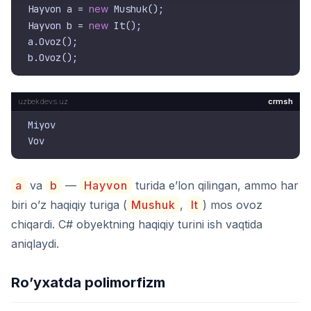
Hayvon a = 
new
 Mushuk();

Hayvon b = 
new
 It();

a.Ovoz();

crmsh
Miyov

a
va
b
—
Hayvon
turida e’lon qilingan, ammo har
biri o’z haqiqiy turiga (
Mushuk
,
It
) mos ovoz
chiqardi. C# obyektning haqiqiy turini ish vaqtida
aniqlaydi.
Ro’yxatda polimorfizm