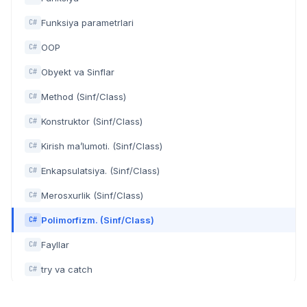
Funksiya parametrlari
C#
OOP
C#
Obyekt va Sinflar
C#
Method (Sinf/Class)
C#
Konstruktor (Sinf/Class)
C#
Kirish ma’lumoti. (Sinf/Class)
C#
Enkapsulatsiya. (Sinf/Class)
C#
Merosxurlik (Sinf/Class)
C#
Polimorfizm. (Sinf/Class)
C#
Fayllar
C#
try va catch
C#