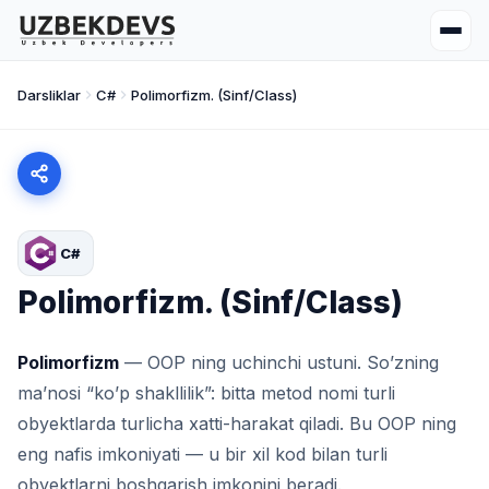
Darsliklar
C#
Polimorfizm. (Sinf/Class)
C#
Polimorfizm. (Sinf/Class)
Polimorfizm
— OOP ning uchinchi ustuni. So’zning
ma’nosi “ko’p shakllilik”: bitta metod nomi turli
obyektlarda turlicha xatti-harakat qiladi. Bu OOP ning
eng nafis imkoniyati — u bir xil kod bilan turli
obyektlarni boshqarish imkonini beradi.