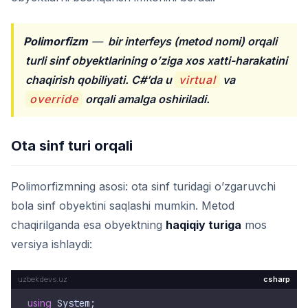
Polimorfizm
—
bir interfeys (metod nomi) orqali
turli sinf obyektlarining o’ziga xos xatti-harakatini
chaqirish qobiliyati. C#’da u
virtual
va
override
orqali amalga oshiriladi.
Ota sinf turi orqali
Polimorfizmning asosi: ota sinf turidagi o’zgaruvchi
bola sinf obyektini saqlashi mumkin. Metod
chaqirilganda esa obyektning
haqiqiy turiga
mos
versiya ishlaydi:
csharp
using
 System;
