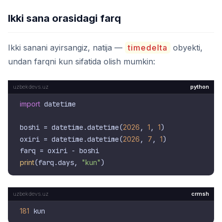
Ikki sana orasidagi farq
Ikki sanani ayirsangiz, natija —
timedelta
obyekti,
undan farqni kun sifatida olish mumkin:
python
import
 datetime

boshi = datetime.datetime(
2026
, 
1
, 
1
)

oxiri = datetime.datetime(
2026
, 
7
, 
1
)

print
(farq.days, 
"kun"
crmsh
181