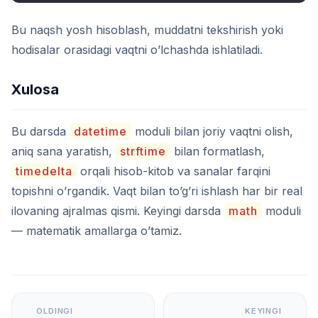
Bu naqsh yosh hisoblash, muddatni tekshirish yoki
hodisalar orasidagi vaqtni o’lchashda ishlatiladi.
Xulosa
Bu darsda
datetime
moduli bilan joriy vaqtni olish,
aniq sana yaratish,
strftime
bilan formatlash,
timedelta
orqali hisob-kitob va sanalar farqini
topishni o’rgandik. Vaqt bilan to’g’ri ishlash har bir real
ilovaning ajralmas qismi. Keyingi darsda
math
moduli
— matematik amallarga o’tamiz.
OLDINGI
KEYINGI