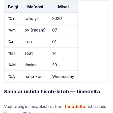
Belgi
Ma’nosi
Misol
%Y
to’liq yil
2026
%m
oy (raqam)
07
%d
kun
01
%H
soat
14
%M
daqiqa
30
%A
hafta kuni
Wednesday
Sanalar ustida hisob-kitob — timedelta
Vaqt oralig’ini hisoblash uchun
timedelta
ishlatiladi.