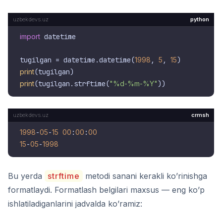
python
import
 datetime

tugilgan = datetime.datetime(
1998
, 
5
, 
15
print
print
(tugilgan.strftime(
"%d-%m-%Y"
crmsh
1998
-
05
-
15
00
:
00
:
00
15
-
05
-
1998
Bu yerda
strftime
metodi sanani kerakli ko’rinishga
formatlaydi. Formatlash belgilari maxsus — eng ko’p
ishlatiladiganlarini jadvalda ko’ramiz: