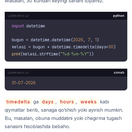
Masalan, 30 kundan keyingi sanani topamiz:
python
import
 datetime

bugun = datetime.datetime(
2026
, 
7
, 
1
)

kelasi = bugun + datetime.timedelta(days=
30
print
(kelasi.strftime(
"%d-%m-%Y"
crmsh
31
-
07
-
2026
timedelta
ga
days
,
hours
,
weeks
kabi
qiymatlar berib, sanaga qo’shish yoki ayirish mumkin.
Bu, masalan, obuna muddatini yoki chegirma tugash
sanasini hisoblashda bebaho.