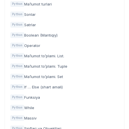
Ma’lumot turlari
Python
Sonlar
Python
Satrlar
Python
Boolean (Mantiqiy)
Python
Operator
Python
Ma’lumot to’plami. List.
Python
Ma’lumot to’plami. Tuple
Python
Ma’lumot to’plami. Set
Python
If … Else (shart amali)
Python
Funksiya
Python
While
Python
Massiv
Python
Sinflari va Obyektlari
Python