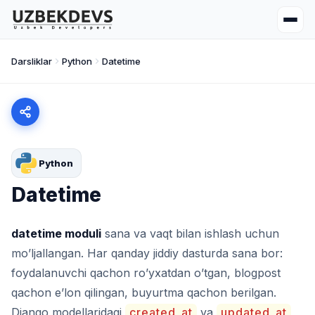
Darsliklar
Python
Datetime
Python
Datetime
datetime moduli
sana va vaqt bilan ishlash uchun
mo’ljallangan. Har qanday jiddiy dasturda sana bor:
foydalanuvchi qachon ro’yxatdan o’tgan, blogpost
qachon e’lon qilingan, buyurtma qachon berilgan.
Django modellaridagi
created_at
va
updated_at