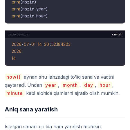
print
print
print
crmsh
2026
-
07
-
01
14
:
30
:
52.184203
2026
14
now()
aynan shu lahzadagi to’liq sana va vaqtni
qaytaradi. Undan
year
,
month
,
day
,
hour
,
minute
kabi alohida qismlarni ajratib olish mumkin.
Aniq sana yaratish
Istalgan sanani qo’lda ham yaratish mumkin: