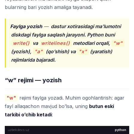
bularning bari yozish amaliga tayanadi.
Faylga yozish
—
dastur xotirasidagi ma’lumotni
diskdagi faylga saqlash jarayoni. Python buni
write()
va
writelines()
metodlari orqali,
"w"
(yozish),
"a"
(qo’shish) va
"x"
(yaratish)
rejimlarida bajaradi.
“w” rejimi — yozish
"w"
rejimi faylga yozadi. Muhim ogohlantirish: agar
fayl allaqachon mavjud bo’lsa, uning
butun eski
tarkibi o’chib ketadi
:
python