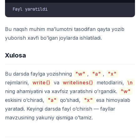
Bu naqsh muhim ma’lumotni tasodifan qayta yozib
yuborish xavfi bo’lgan joylarda ishlatiladi.
Xulosa
Bu darsda faylga yozishning
"w"
,
"a"
,
"x"
rejimlarini,
write()
va
writelines()
metodlarini,
\n
ning ahamiyatini va xavfsiz yaratishni o’rgandik.
"w"
eskisini o’chiradi,
"a"
qo’shadi,
"x"
esa himoyalab
yaratadi. Keyingi darsda fayl o’chirish — fayllar
mavzusining yakuniy qismiga o’tamiz.