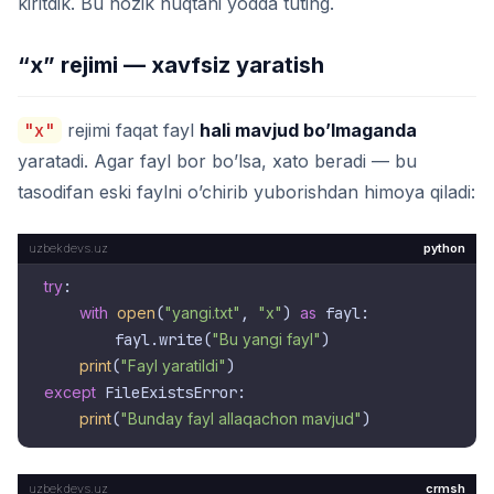
kiritdik. Bu nozik nuqtani yodda tuting.
“x” rejimi — xavfsiz yaratish
"x"
rejimi faqat fayl
hali mavjud bo’lmaganda
yaratadi. Agar fayl bor bo’lsa, xato beradi — bu
tasodifan eski faylni o’chirib yuborishdan himoya qiladi:
python
try
:

with
open
(
"yangi.txt"
, 
"x"
) 
as
 fayl:

        fayl.write(
"Bu yangi fayl"
)

print
(
"Fayl yaratildi"
except
 FileExistsError:

print
(
"Bunday fayl allaqachon mavjud"
crmsh