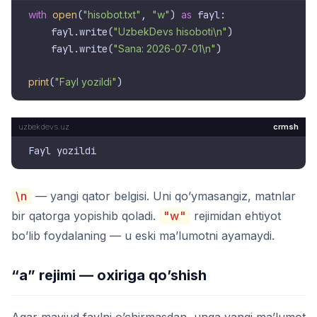
with
open
(
"hisobot.txt"
, 
"w"
) 
as
 fayl:

    fayl.write(
"UzbekDevs hisoboti\n"
)

    fayl.write(
"Sana: 2026-07-01\n"
)

print
(
"Fayl yozildi"
crmsh
\n
— yangi qator belgisi. Uni qo’ymasangiz, matnlar
bir qatorga yopishib qoladi.
"w"
rejimidan ehtiyot
bo’lib foydalaning — u eski ma’lumotni ayamaydi.
“a” rejimi — oxiriga qo’shish