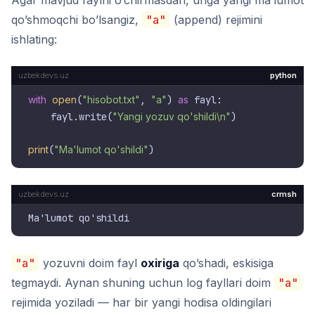
Agar mavjud faylni o’chirmasdan, unga yangi ma’lumot
qo’shmoqchi bo’lsangiz,
"a"
(append) rejimini
ishlating:
python
with
open
(
"hisobot.txt"
, 
"a"
) 
as
 fayl:

    fayl.write(
"Yangi yozuv qo'shildi\n"
)

print
(
"Ma'lumot qo'shildi"
crmsh
"a"
yozuvni doim fayl
oxiriga
qo’shadi, eskisiga
tegmaydi. Aynan shuning uchun log fayllari doim
"a"
rejimida yoziladi — har bir yangi hodisa oldingilari