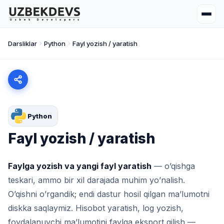
Darsliklar
Python
Fayl yozish / yaratish
Python
Fayl yozish / yaratish
Faylga yozish va yangi fayl yaratish
— o’qishga
teskari, ammo bir xil darajada muhim yo’nalish.
O’qishni o’rgandik; endi dastur hosil qilgan ma’lumotni
diskka saqlaymiz. Hisobot yaratish, log yozish,
foydalanuvchi ma’lumotini faylga eksport qilish —