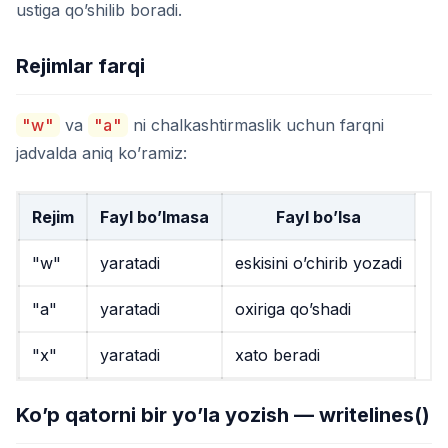
ustiga qo’shilib boradi.
Rejimlar farqi
"w"
va
"a"
ni chalkashtirmaslik uchun farqni
jadvalda aniq ko’ramiz:
Rejim
Fayl bo’lmasa
Fayl bo’lsa
"w"
yaratadi
eskisini o’chirib yozadi
"a"
yaratadi
oxiriga qo’shadi
"x"
yaratadi
xato beradi
Ko’p qatorni bir yo’la yozish — writelines()