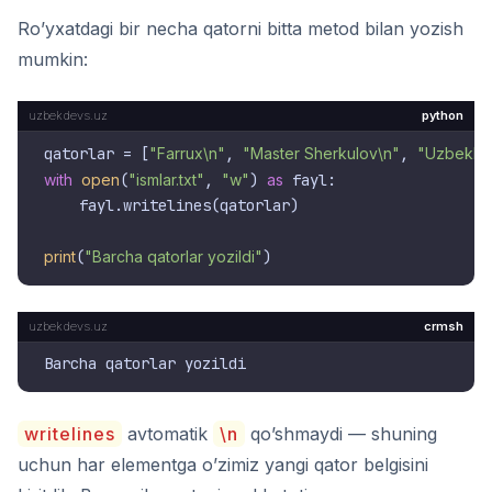
Ro’yxatdagi bir necha qatorni bitta metod bilan yozish
mumkin:
python
qatorlar = [
"Farrux\n"
, 
"Master Sherkulov\n"
, 
"UzbekDe
with
open
(
"ismlar.txt"
, 
"w"
) 
as
 fayl:

    fayl.writelines(qatorlar)

print
(
"Barcha qatorlar yozildi"
crmsh
writelines
avtomatik
\n
qo’shmaydi — shuning
uchun har elementga o’zimiz yangi qator belgisini